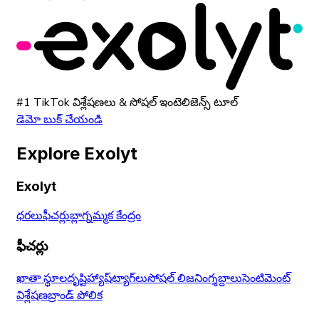
#1 TikTok విశ్లేషణలు & సోషల్ ఇంటెలిజెన్స్ టూల్
డెమో బుక్ చేయండి
Explore Exolyt
Exolyt
ధరలు
ఫీచర్లు
బ్లాగ్
నమ్మక కేంద్రం
ఫీచర్లు
ఖాతా స్థూలదృష్టి
హ్యాష్‌ట్యాగ్‌లు
సోషల్ లిజనింగ్
శబ్దాలు
సెంటిమెంట్
విశ్లేషణ
బ్రాండ్ పోలిక