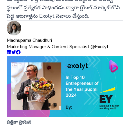
స్థలంలో ప్రత్యేకత సాధించడం ద్వారా గ్లోబల్ మార్కెట్‌లోని
పెద్ద ఆటగాళ్లను Exolyt సవాలు చేస్తుంది.
Madhuparna Chaudhuri
Marketing Manager & Content Specialist @Exolyt
పత్రికా ప్రకటన