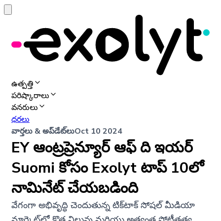
ఉత్పత్తి
పరిష్కారాలు
వనరులు
ధరలు
వార్తలు & అప్‌డేట్‌లు
Oct 10 2024
EY ఆంట్రప్రెన్యూర్ ఆఫ్ ది ఇయర్
Suomi కోసం Exolyt టాప్ 10లో
నామినేట్ చేయబడింది
వేగంగా అభివృద్ధి చెందుతున్న టిక్‌టాక్ సోషల్ మీడియా
మార్కెట్‌లో కొత్త నిలువు మరియు అత్యంత పోటీతత్వ