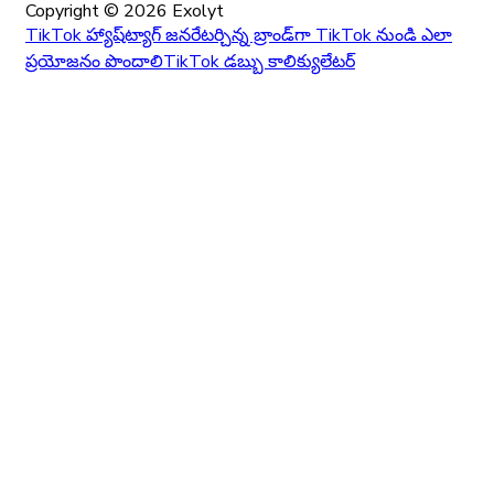
Copyright ©
2026
Exolyt
TikTok హ్యాష్‌ట్యాగ్ జనరేటర్
చిన్న బ్రాండ్‌గా TikTok నుండి ఎలా
ప్రయోజనం పొందాలి
TikTok డబ్బు కాలిక్యులేటర్