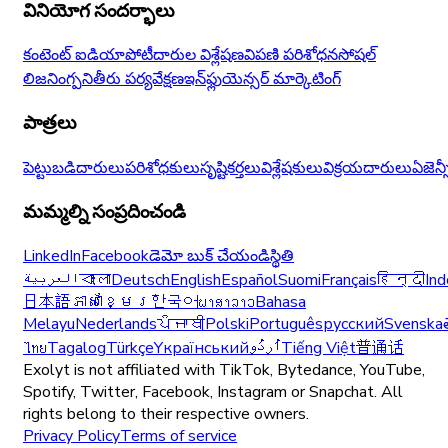
వినియోగ సందర్భాలు
కంటెంట్ ఐడియా
పోటీదారుల విశ్లేషణ
విపణి పరిశోధన
సోషల్
లిజనింగ్
పనితీరు పర్యవేక్షణ
ఇన్‌ఫ్లుయెన్సర్ మార్కెటింగ్
పాత్రలు
పెట్టుబడిదారులు
పరిశోధకులు
సృష్టికర్తలు
విశ్లేషకులు
విక్రయదారులు
ఏజెన్
మమ్మల్ని సంప్రదించండి
LinkedIn
Facebook
డెమో బుక్ చేయండి
స్థితి
العربية
বাংলা
Deutsch
English
Español
Suomi
Français
हिन्दी
Ind
日本語
ភាសាខ្មែរ
한국어
ພາສາລາວ
Bahasa
Melayu
Nederlands
ਪੰਜਾਬੀ
Polski
Português
русский
Svenska
ไทย
Tagalog
Türkçe
Yкраїнський
اُردُو
Tiếng Việt
普通话
Exolyt is not affiliated with TikTok, Bytedance, YouTube,
Spotify, Twitter, Facebook, Instagram or Snapchat. All
rights belong to their respective owners.
Privacy Policy
Terms of service