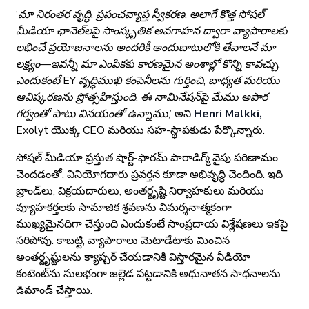
‘మా నిరంతర వృద్ధి, ప్రపంచవ్యాప్త స్వీకరణ, అలాగే కొత్త సోషల్
మీడియా ఛానెల్‌లపై సాంస్కృతిక అవగాహన ద్వారా వ్యాపారాలకు
లభించే ప్రయోజనాలను అందరికీ అందుబాటులోకి తేవాలనే మా
లక్ష్యం—ఇవన్నీ మా ఎంపికకు కారణమైన అంశాల్లో కొన్ని కావచ్చు.
ఎందుకంటే EY వృద్ధిముఖి కంపెనీలను గుర్తించి, బాధ్యత మరియు
ఆవిష్కరణను ప్రోత్సహిస్తుంది. ఈ నామినేషన్‌పై మేము అపార
గర్వంతో పాటు వినయంతో ఉన్నాము,’
అని
Henri Malkki,
Exolyt యొక్క CEO మరియు సహ-స్థాపకుడు పేర్కొన్నారు.
సోషల్ మీడియా ప్రస్తుత షార్ట్-ఫారమ్ పారాడిగ్మ్ వైపు పరిణామం
చెందడంతో, వినియోగదారు ప్రవర్తన కూడా అభివృద్ధి చెందింది. ఇది
బ్రాండ్‌లు, విక్రయదారులు, అంతర్దృష్టి నిర్వాహకులు మరియు
వ్యూహకర్తలకు సామాజిక శ్రవణను విమర్శనాత్మకంగా
ముఖ్యమైనదిగా చేస్తుంది ఎందుకంటే సాంప్రదాయ విశ్లేషణలు ఇకపై
సరిపోవు. కాబట్టి, వ్యాపారాలు మెటాడేటాకు మించిన
అంతర్దృష్టులను క్యాప్చర్ చేయడానికి విస్తారమైన వీడియో
కంటెంట్‌ను సులభంగా జల్లెడ పట్టడానికి అధునాతన సాధనాలను
డిమాండ్ చేస్తాయి.