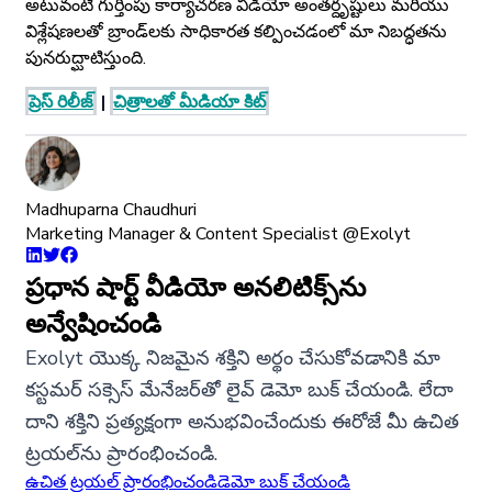
అటువంటి గుర్తింపు కార్యాచరణ వీడియో అంతర్దృష్టులు మరియు
విశ్లేషణలతో బ్రాండ్‌లకు సాధికారత కల్పించడంలో మా నిబద్ధతను
పునరుద్ఘాటిస్తుంది.
ప్రెస్ రిలీజ్
|
చిత్రాలతో మీడియా కిట్
Madhuparna Chaudhuri
Marketing Manager & Content Specialist @Exolyt
ప్రధాన షార్ట్ వీడియో అనలిటిక్స్‌ను
అన్వేషించండి
Exolyt యొక్క నిజమైన శక్తిని అర్థం చేసుకోవడానికి మా
కస్టమర్ సక్సెస్ మేనేజర్‌తో లైవ్ డెమో బుక్ చేయండి. లేదా
దాని శక్తిని ప్రత్యక్షంగా అనుభవించేందుకు ఈరోజే మీ ఉచిత
ట్రయల్‌ను ప్రారంభించండి.
ఉచిత ట్రయల్ ప్రారంభించండి
డెమో బుక్ చేయండి