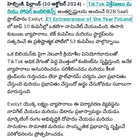
హెల్సింకి, ఫిన్లాండ్ (10 అక్టోబర్ 2024)
–
TikTok విశ్లేషణలు మ
రియు సోషల్ ఇంటెలిజెన్స్
అంతర్దృష్టులను అందించే B2B SaaS
ప్లాట్‌ఫారం Exolyt,
EY Entrepreneur of the Year Finland
లో టాప్ 10 కంపెనీల్లో ఒకటిగా నామినేట్ చేయబడింది. ఈసారి,
కుటుంబ వ్యాపారాలు, టెక్ కంపెనీలు మరియు స్టార్టప్‌లను
సత్కరించే ఈ ప్రతిష్టాత్మక పోటీలో 53 కంపెనీలు పాల్గొన్నాయి.
ఒక బిలియన్‌కు పైగా నెలవారీ క్రియాశీల వినియోగదారులతో,
TikTok అధిక వేగంతో పెద్ద మొత్తంలో కంటెంట్‌ను సృష్టిస్తుంది, అనేక
వ్యాపారాలు అనుసరించడం, పరిశీలించడం మరియు కీలక
ట్రెండ్‌లను గుర్తించడం లేదా ప్లాట్‌ఫారమ్ చర్యను ఎలా ప్రభావితం
చేస్తుంది మరియు ప్రభావితం చేస్తుందో అర్థం చేసుకోవడం సవాలుగా
మారుస్తుంది.
Exolyt యొక్క లక్ష్యం వ్యాపారాలు ఈ పర్యావరణ వ్యవస్థను
నావిగేట్ చేయడం మరియు డేటాను ప్రజాస్వామ్యం చేయడం,
మార్కెటింగ్ రంగం అభివృద్ధికి దోహదం చేయడం మరియు
సానుకూల సామాజిక మరియు సాంస్కృతిక ప్రభావాన్ని సృష్టించే
పరిశోధనలను ప్రోత్సహించడం.