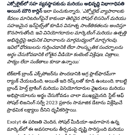
ఎక్సోలైట్‌లో సహ వ్యవస్థాపకుడు మరియు అభివృద్ధి విభాగాధిపతి
అయిన మౌరి కార్లిన్
ఇలా పంచుకున్నారు,
‘ఎక్సోలైట్ వ్యాపారాలకు
కేవలం మానిటరింగ్‌పైనే కాకుండా
తెలివైన సోషల్ లిసనింగ్ మరియు
సహజమైన ఇన్‌సైట్స్‌తో కూడిన వినూత్న సాంకేతికతలను అందిస్తూ
కొనసాగుతోంది, ఇవి
వినియోగదారుల మార్కెటింగ్ మరియు ఉత్పత్తి
అభివృద్ధిపై ఆధునిక విధానాలను మార్గమధ్యంలో మార్చగలవు.
ఇవిలో ధోరణులను గుర్తించడానికి లేదా సాంస్కృతిక సందర్భాలను
అర్థం చేసుకోవడానికి లోతైన వీడియో కంటెంట్ విశ్లేషణ, చిత్రాలు,
పాఠ్యం లేదా సంకేతాలు కూడా ఉన్నాయి.’
టిక్‌టాక్ బ్రాండ్ ఎక్స్‌పోజర్‌ను పొందడానికి అగ్ర ప్లాట్‌ఫారమ్‌గా
ర్యాంక్ చేయబడింది, అయితే ఇది రిస్క్‌లతో కూడి ఉంటుంది, కాబట్టి
బ్రాండ్ హెల్త్ ట్రాకింగ్ మరియు వినియోగదారుల వైఖరులు మరియు
అభిప్రాయాలను అర్థం చేసుకోవడం చాలా ముఖ్యమైనది. స్టేట్ ఆఫ్
సోషల్ లిజనింగ్ సర్వే 2023 ప్రకారం సామాజిక డేటాను విశ్లేషించే
ప్రాథమిక లక్ష్యాలు దీనిని ధృవీకరిస్తాయి.
Exolyt ఈ పరిణతి చెందిన, సోషల్ మీడియా-అవగాహన ఉన్న
మార్కెట్‌లో ఈ అవసరాలను తీర్చడంపై దృష్టి సారిస్తుంది మరియు