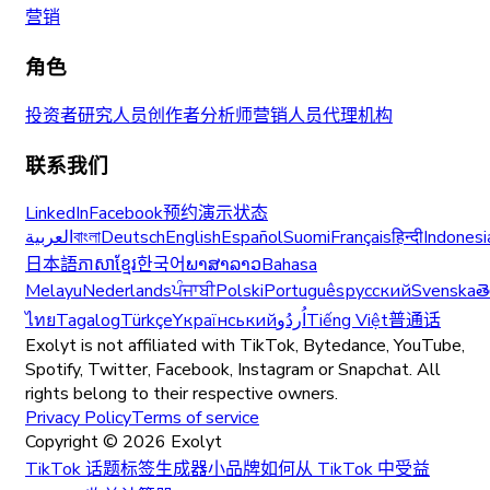
营销
角色
投资者
研究人员
创作者
分析师
营销人员
代理机构
联系我们
LinkedIn
Facebook
预约演示
状态
العربية
বাংলা
Deutsch
English
Español
Suomi
Français
हिन्दी
Indonesi
日本語
ភាសាខ្មែរ
한국어
ພາສາລາວ
Bahasa
Melayu
Nederlands
ਪੰਜਾਬੀ
Polski
Português
русский
Svenska
త
ไทย
Tagalog
Türkçe
Yкраїнський
اُردُو
Tiếng Việt
普通话
Exolyt is not affiliated with TikTok, Bytedance, YouTube,
Spotify, Twitter, Facebook, Instagram or Snapchat. All
rights belong to their respective owners.
Privacy Policy
Terms of service
Copyright ©
2026
Exolyt
TikTok 话题标签生成器
小品牌如何从 TikTok 中受益