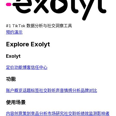
#1 TikTok 数据分析与社交洞察工具
预约演示
Explore Exolyt
Exolyt
定价
功能
博客
信任中心
功能
账户概览
话题标签
社交聆听
声音
情感分析
品牌对比
使用场景
内容创意策划
竞品分析
市场研究
社交聆听
绩效监测
影响者