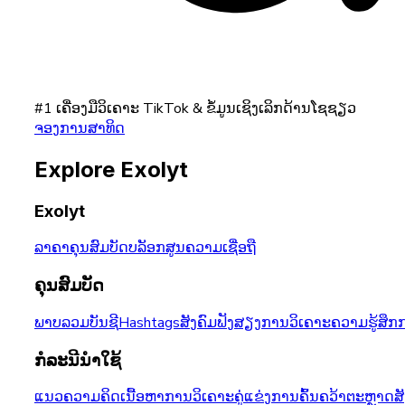
#1 ເຄື່ອງມືວິເຄາະ TikTok & ຂໍ້ມູນເຊິງເລິກດ້ານໂຊຊຽວ
ຈອງການສາທິດ
Explore Exolyt
Exolyt
ລາຄາ
ຄຸນສົມບັດ
ບລັອກ
ສູນຄວາມເຊື່ອຖື
ຄຸນສົມບັດ
ພາບລວມບັນຊີ
Hashtags
ສັງຄົມຟັງ
ສຽງ
ການວິເຄາະຄວາມຮູ້ສຶກ
ກ
ກໍລະນີນຳໃຊ້
ແນວຄວາມຄິດເນື້ອຫາ
ການວິເຄາະຄູ່ແຂ່ງ
ການຄົ້ນຄວ້າຕະຫຼາດ
ສ