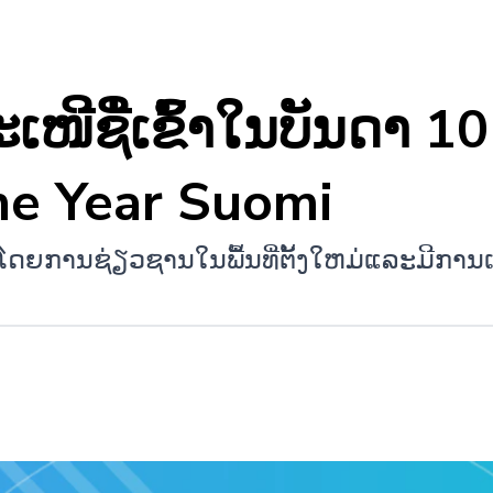
ເໜີຊື່ເຂົ້າໃນບັນດາ 10
he Year Suomi
ກໂດຍການຊ່ຽວຊານໃນພື້ນທີ່ຕັ້ງໃຫມ່ແລະມີການ