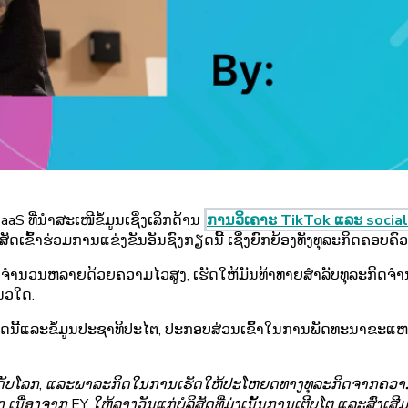
S ທີ່ນຳສະເໜີຂໍ້ມູນເຊິ່ງເລິກດ້ານ
ການວິເຄາະ TikTok ແລະ social
 ບໍລິສັດເຂົ້າຮ່ວມການແຂ່ງຂັນອັນຊົງກຽດນີ້ ເຊິ່ງຍົກຍ້ອງທັງທຸລະກິດຄອບຄ
ອຫາຈໍານວນຫລາຍດ້ວຍຄວາມໄວສູງ, ເຮັດໃຫ້ມັນທ້າທາຍສໍາລັບທຸລະກິດຈໍານ
ນວໃດ.
ເວດນີ້ແລະຂໍ້ມູນປະຊາທິປະໄຕ, ປະກອບສ່ວນເຂົ້າໃນການພັດທະນາຂະແຫ
ດັບໂລກ, ແລະພາລະກິດໃນການເຮັດໃຫ້ປະໂຫຍດທາງທຸລະກິດຈາກຄວາມເຂ
ກ ເນື່ອງຈາກ EY ໃຫ້ລາງວັນແກ່ບໍລິສັດທີ່ມຸ່ງເນັ້ນການເຕີບໂຕ ແລະສົ