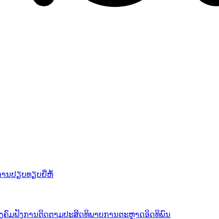
ານປຽບທຽບຍີ່ຫໍ້
ັງຄົມຟັງ
ການຕິດຕາມປະສິດທິພາບ
ການຕະຫຼາດອິດທິພົນ