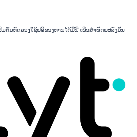
ຕົ້ນທົດລອງໃຊ້ຟຣີຂອງທ່ານໄດ້ມື້ນີ້ ເພື່ອສຳຜັດພະລັງນັ້ນ