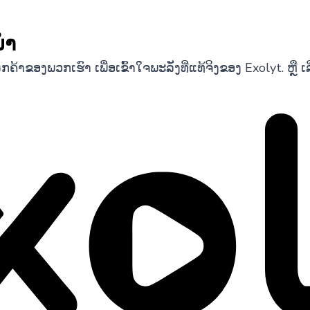
ນຳ
ງພວກເຮົາ ເພື່ອເຂົ້າໃຈພະລັງທີ່ແທ້ຈິງຂອງ Exolyt. ຫຼື ເລີ່ມ