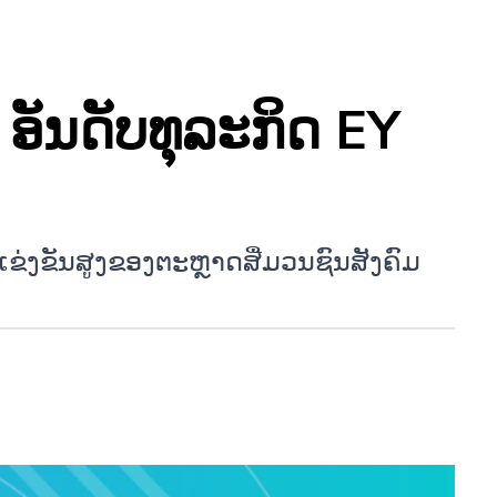
 ອັນດັບທຸລະກິດ EY
ແຂ່ງຂັນສູງຂອງຕະຫຼາດສື່ມວນຊົນສັງຄົມ