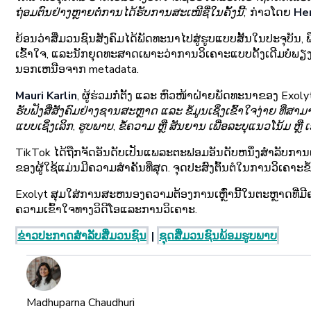
ຖ່ອມຕົນຢ່າງຫຼາຍຕໍ່ການໄດ້ຮັບການສະເໜີຊື່ໃນຄັ້ງນີ້,’
ກ່າວໂດຍ
Hen
ຍ້ອນວ່າສື່ມວນຊົນສັງຄົມໄດ້ພັດທະນາໄປສູ່ຮູບແບບສັ້ນໃນປະຈຸບັນ, ພ
ເຂົ້າໃຈ, ແລະນັກຍຸດທະສາດເພາະວ່າການວິເຄາະແບບດັ້ງເດີມບໍ່ພຽງພໍອີ
ນອກເຫນືອຈາກ metadata.
Mauri Karlin
, ຜູ້ຮ່ວມກໍ່ຕັ້ງ ແລະ ຫົວໜ້າຝ່າຍພັດທະນາຂອງ Exolyt
ຮັບຟັງສື່ສັງຄົມຢ່າງຊານສະຫຼາດ ແລະ ຂໍ້ມູນເຊິ່ງເຂົ້າໃຈງ່າຍ 
ແບບເຊິ່ງເລິກ, ຮູບພາບ, ຂໍ້ຄວາມ ຫຼື ສັນຍານ ເພື່ອລະບຸແນວໂນ້ມ ຫຼື 
TikTok ໄດ້ຖືກຈັດອັນດັບເປັນແພລະຕະຟອມອັນດັບຫນຶ່ງສໍາລັບການ
ຂອງຜູ້ໃຊ້ແມ່ນມີຄວາມສໍາຄັນທີ່ສຸດ. ຈຸດປະສົງຕົ້ນຕໍໃນການວິເຄາະຂໍ
Exolyt ສຸມໃສ່ການສະຫນອງຄວາມຕ້ອງການເຫຼົ່ານີ້ໃນຕະຫຼາດທີ່ມີຄວາ
ຄວາມເຂົ້າໃຈທາງວິດີໂອແລະການວິເຄາະ.
ຂ່າວປະກາດສໍາລັບສື່ມວນຊົນ
|
ຊຸດສື່ມວນຊົນພ້ອມຮູບພາບ
Madhuparna Chaudhuri