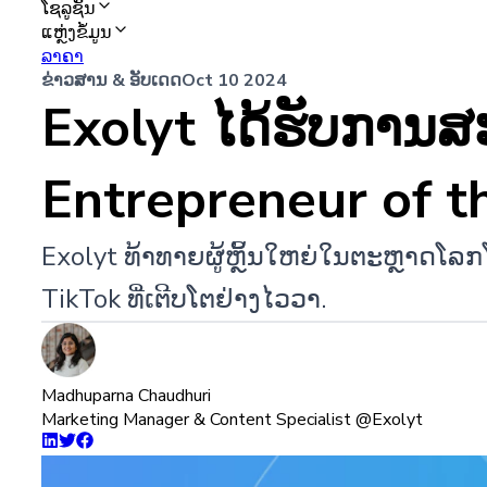
ໂຊລູຊັນ
ແຫຼ່ງຂໍ້ມູນ
ລາຄາ
ຂ່າວສານ & ອັບເດດ
Oct 10 2024
Exolyt ໄດ້ຮັບການສະ
Entrepreneur of t
Exolyt ທ້າທາຍຜູ້ຫຼິ້ນໃຫຍ່ໃນຕະຫຼາດໂລ
TikTok ທີ່ເຕີບໂຕຢ່າງໄວວາ.
Madhuparna Chaudhuri
Marketing Manager & Content Specialist @Exolyt