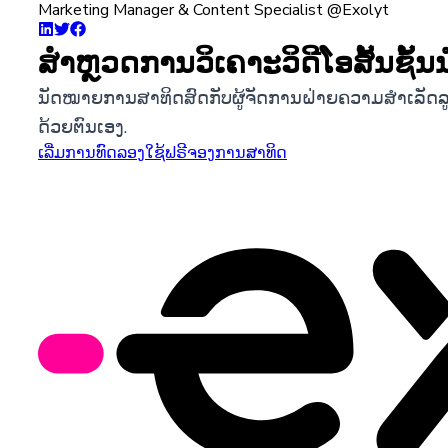
Marketing Manager & Content Specialist @Exolyt
ສຳຫຼວດການວິເຄາະວິດີໂອສັ້ນຊັ້ນ
ນັດໝາຍການສາທິດສົດກັບຜູ້ຈັດການຝ່າຍຄວາມສຳເລັດລູກຄ້າຂອ
ດ້ວຍຕົນເອງ.
ເລີ່ມການທົດລອງໃຊ້ຟຣີ
ຈອງການສາທິດ