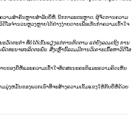
ມີຄວາມສໍາຄັນຫຼາຍສໍາລັບຍີ່ຫໍ້, ນັກກາລະຕະຫຼາດ, ຜູ້ຈັດການຄວາມ
ຫາວິດີໂອຈໍານວນຫຼວງຫຼາຍໄດ້ຢ່າງງ່າຍດາຍເພື່ອເກັບກໍາຄວາມເຂົ້າໃຈ
ະວັດຕະກຳ ທີ່ບໍ່ໄດ້ເນັ້ນພຽງແຕ່ການຕິດຕາມ ແຕ່ຍັງລວມເຖິງ
ການ
ັດທະນາຜະລິດຕະພັນ. ສິ່ງເຫຼົ່ານີ້ລວມມີການວິເຄາະເນື້ອຫາວິດີໂອ
ຸຂະພາບຂອງຍີ່ຫໍ້ແລະຄວາມເຂົ້າໃຈທັດສະນະຄະຕິແລະຄວາມຄິດເຫັນ
າມມຸ່ງຫມັ້ນຂອງພວກເຮົາທີ່ຈະສ້າງຄວາມເຂັ້ມແຂງໃຫ້ກັບຍີ່ຫໍ້ດ້ວຍ