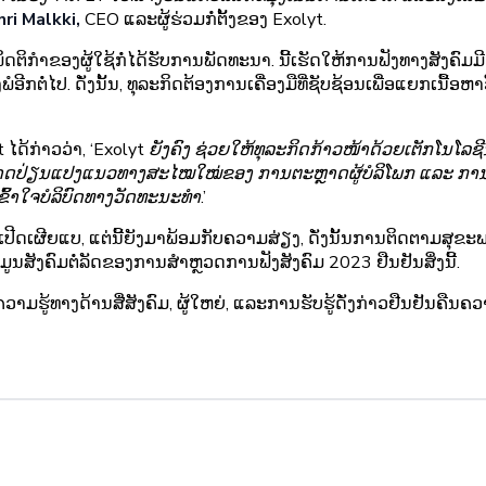
ri Malkki,
CEO ແລະຜູ້ຮ່ວມກໍ່ຕັ້ງຂອງ Exolyt.
ຶດຕິກໍາຂອງຜູ້ໃຊ້ກໍ່ໄດ້ຮັບການພັດທະນາ. ນີ້ເຮັດໃຫ້ການຟັງທາງສັງຄົມ
ກຕໍ່ໄປ. ດັ່ງນັ້ນ, ທຸລະກິດຕ້ອງການເຄື່ອງມືທີ່ຊັບຊ້ອນເພື່ອແຍກເນື້ອ
 ໄດ້ກ່າວວ່າ,
‘Exolyt ຍັງຄົງ
ຊ່ວຍໃຫ້ທຸລະກິດກ້າວໜ້າດ້ວຍເຕັກໂນໂລຊີນ
ທີ່ສາມາດປ່ຽນແປງແນວທາງສະໄໝໃໝ່ຂອງ
ການຕະຫຼາດຜູ້ບໍລິໂພກ ແລະ ການພ
ເຂົ້າໃຈບໍລິບົດທາງວັດທະນະທຳ.’
ເປີດເຜີຍແບ, ແຕ່ນີ້ຍັງມາພ້ອມກັບຄວາມສ່ຽງ, ດັ່ງນັ້ນການຕິດຕາມສ
້ມູນສັງຄົມຕໍ່ລັດຂອງການສໍາຫຼວດການຟັງສັງຄົມ 2023 ຢືນຢັນສິ່ງນີ້.
ມຮູ້ທາງດ້ານສື່ສັງຄົມ, ຜູ້ໃຫຍ່, ແລະການຮັບຮູ້ດັ່ງກ່າວຢືນຢັນຄືນຄວ