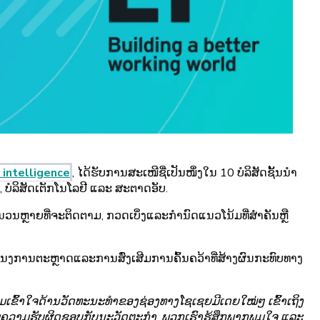
 intelligence
, ໄດ້ຮັບການສະເໜີຊື່ເປັນໜຶ່ງໃນ 10 ບໍລິສັດຊັ້ນນຳ
ົວ, ບໍລິສັດເຕັກໂນໂລຢີ ແລະ ສະຕາດອັບ.
ວນຫຼາຍທີ່ຈະຕິດຕາມ, ກວດເບິ່ງແລະກໍານົດແນວໂນ້ມທີ່ສໍາຄັນຫຼື
ນງການຕະຫຼາດແລະການສົ່ງເສີມການຄົ້ນຄວ້າທີ່ສ້າງຜົນກະທົບທາງ
ົ້າໃຈດ້ານວັດທະນະທຳຂອງຊ່ອງທາງໂຊເຊຍມີເດຍໃໝ່ໆ ເຂົ້າເຖິງ
່ງເສີມຄວາມຮັບຜິດຊອບກັບນະວັດຕະກຳ. ພວກເຮົາຮູ້ສຶກພາກພູມໃຈ ແລະ