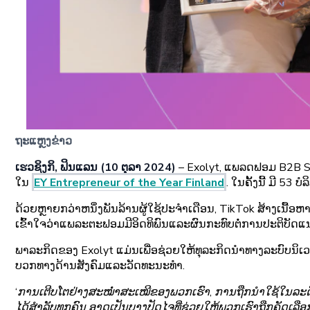
ຖະແຫຼງຂ່າວ
ເຮວຊິງກິ, ຟິນແລນ (10 ຕຸລາ 2024)
– Exolyt, ແພລດຟອມ B2B Saa
ໃນ
EY Entrepreneur of the Year Finland
. ໃນຄັ້ງນີ້ ມີ 53
ດ້ວຍຫຼາຍກວ່າຫນຶ່ງພັນລ້ານຜູ້ໃຊ້ປະຈໍາເດືອນ, TikTok ສ້າງເນື້
ເຂົ້າໃຈວ່າແພລະຕະຟອມມີອິດທິພົນແລະຜົນກະທົບຕໍ່ການປະຕິບັດແ
ພາລະກິດຂອງ Exolyt ແມ່ນເພື່ອຊ່ວຍໃຫ້ທຸລະກິດນໍາທາງລະບົບນິ
ບວກທາງດ້ານສັງຄົມແລະວັດທະນະທໍາ.
‘ການເຕີບໂຕຢ່າງສະໝ່ຳສະເໝີຂອງພວກເຮົາ, ການຖືກນຳໃຊ້ໃນລະ
ໄດ້ສຳລັບທຸກຄົນ ອາດເປັນບາງປັດໄຈທີ່ຊ່ວຍໃຫ້ພວກເຮົາຖືກຄັດເລືອ