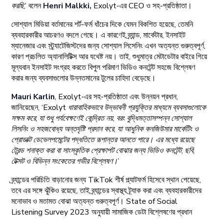
করছি,’
বলেন
Henri Malkki,
Exolyt-এর CEO ও সহ-প্রতিষ্ঠাতা।
সোশ্যাল মিডিয়া বর্তমানের শর্ট-ফর্ম ধাঁচের দিকে যেমন বিকশিত হয়েছে, তেমনি
ব্যবহারকারীর আচরণও বদলে গেছে। এ কারণেই ব্র্যান্ড, মার্কেটার, ইনসাইট
ম্যানেজার এবং স্ট্র্যাটেজিস্টদের জন্য সোশ্যাল লিসেনিং এখন অত্যন্ত গুরুত্বপূর্ণ,
কারণ প্রচলিত অ্যানালিটিক্স আর যথেষ্ট নয়। তাই, শুধুমাত্র মেটাডেটার বাইরে গিয়ে
মূল্যবান ইনসাইট সংগ্রহ করতে বিপুল পরিমাণ ভিডিও কনটেন্ট সহজে বিশ্লেষণ
করার জন্য ব্যবসাগুলোর উন্নতমানের টুলের চাহিদা বেড়েছে।
Mauri Karlin
, Exolyt-এর সহ-প্রতিষ্ঠাতা এবং উন্নয়ন প্রধান,
জানিয়েছেন,
‘Exolyt ধারাবাহিকভাবে
উদ্ভাবনী প্রযুক্তির মাধ্যমে ব্যবসাগুলোকে
সক্ষম করে, যা শুধু পর্যবেক্ষণেই কেন্দ্রিত নয়, বরং
বুদ্ধিমত্তাসম্পন্ন সোশ্যাল
লিসনিং ও সহজবোধ্য অন্তর্দৃষ্টি প্রদান করে, যা আধুনিক
কনজিউমার মার্কেটিং ও
প্রোডাক্ট ডেভেলপমেন্টের পদ্ধতিতে রূপান্তর আনতে পারে। এর মধ্যে রয়েছে
ট্রেন্ড শনাক্ত করা বা সাংস্কৃতিক প্রেক্ষাপট বোঝার জন্য ভিডিও কনটেন্ট, ছবি,
টেক্সট ও বিভিন্ন সংকেতের গভীর বিশ্লেষণ।’
ব্র্যান্ডের পরিচিতি বাড়ানোর জন্য TikTok শীর্ষ প্ল্যাটফর্ম হিসেবে স্থান পেয়েছে,
তবে এর সঙ্গে ঝুঁকিও রয়েছে, তাই ব্র্যান্ডের স্বাস্থ্য ট্র্যাক করা এবং ব্যবহারকারীদের
মনোভাব ও মতামত বোঝা অত্যন্ত গুরুত্বপূর্ণ। State of Social
Listening Survey 2023 অনুযায়ী সামাজিক ডেটা বিশ্লেষণের প্রধান