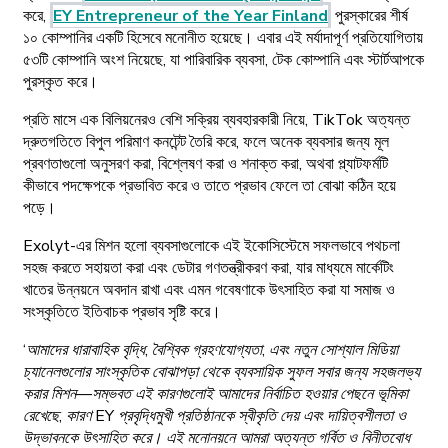
করে,
EY Entrepreneur of the Year Finland
পুরস্কারের শীর্ষ
১০ কোম্পানির একটি হিসেবে মনোনীত হয়েছে। এবার এই মর্যাদাপূর্ণ প্রতিযোগিতায়
৫৩টি কোম্পানি অংশ নিয়েছে, যা পারিবারিক ব্যবসা, টেক কোম্পানি এবং স্টার্টআপকে
পুরস্কৃত করে।
প্রতি মাসে এক বিলিয়নেরও বেশি সক্রিয় ব্যবহারকারী নিয়ে, TikTok অত্যন্ত
দ্রুতগতিতে বিপুল পরিমাণ কনটেন্ট তৈরি করে, ফলে অনেক ব্যবসার জন্য মূল
প্রবণতাগুলো অনুসরণ করা, বিশ্লেষণ করা ও শনাক্ত করা, অথবা প্ল্যাটফর্মটি
কীভাবে পদক্ষেপকে প্রভাবিত করে ও তাতে প্রভাব ফেলে তা বোঝা কঠিন হয়ে
পড়ে।
Exolyt-এর মিশন হলো ব্যবসাগুলোকে এই ইকোসিস্টেমে সফলভাবে পথচলা
সহজ করতে সহায়তা করা এবং ডেটার গণতন্ত্রীকরণ করা, যার মাধ্যমে মার্কেটিং
খাতের উন্নয়নে অবদান রাখা এবং এমন গবেষণাকে উৎসাহিত করা যা সমাজ ও
সংস্কৃতিতে ইতিবাচক প্রভাব সৃষ্টি করে।
‘আমাদের ধারাবাহিক বৃদ্ধি, বৈশ্বিক গ্রহণযোগ্যতা, এবং নতুন সোশ্যাল মিডিয়া
চ্যানেলগুলোর সাংস্কৃতিক বোঝাপড়া থেকে ব্যবসায়িক সুফল সবার জন্য সহজলভ্য
করার মিশন—সম্ভবত এই কারণগুলোই আমাদের নির্বাচিত হওয়ার পেছনে ভূমিকা
রেখেছে, কারণ EY প্রবৃদ্ধিমুখী প্রতিষ্ঠানকে স্বীকৃতি দেয় এবং দায়িত্বশীলতা ও
উদ্ভাবনকে উৎসাহিত করে। এই মনোনয়নে আমরা অত্যন্ত গর্বিত ও বিনীতবোধ