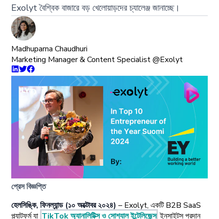
Exolyt বৈশ্বিক বাজারে বড় খেলোয়াড়দের চ্যালেঞ্জ জানাচ্ছে।
Madhuparna Chaudhuri
Marketing Manager & Content Specialist @Exolyt
প্রেস বিজ্ঞপ্তি
হেলসিঙ্কি, ফিনল্যান্ড (১০ অক্টোবর ২০২৪)
– Exolyt, একটি B2B SaaS
প্ল্যাটফর্ম যা
TikTok অ্যানালিটিক্স ও সোশ্যাল ইন্টেলিজেন্স
ইনসাইটস প্রদান