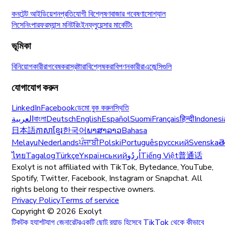
কনটেন্ট আইডিয়েশন
প্রতিযোগী বিশ্লেষণ
বাজার গবেষণা
সোশ্যাল
লিসেনিং
পারফরম্যান্স মনিটরিং
ইনফ্লুয়েন্সার মার্কেটিং
ভূমিকা
বিনিয়োগকারীরা
গবেষকরা
স্রষ্টারা
বিশ্লেষকরা
বিপণনকারীরা
এজেন্সিগুলি
যোগাযোগ করুন
LinkedIn
Facebook
ডেমো বুক করুন
স্থিতি
العربية
বাংলা
Deutsch
English
Español
Suomi
Français
हिन्दी
Indonesi
日本語
ភាសាខ្មែរ
한국어
ພາສາລາວ
Bahasa
Melayu
Nederlands
ਪੰਜਾਬੀ
Polski
Português
русский
Svenska
త
ไทย
Tagalog
Türkçe
Yкраїнський
اُردُو
Tiếng Việt
普通话
Exolyt is not affiliated with TikTok, Bytedance, YouTube,
Spotify, Twitter, Facebook, Instagram or Snapchat. All
rights belong to their respective owners.
Privacy Policy
Terms of service
Copyright ©
2026
Exolyt
টিকটক হ্যাশট্যাগ জেনারেটর
একটি ছোট ব্র্যান্ড হিসেবে TikTok থেকে কীভাবে