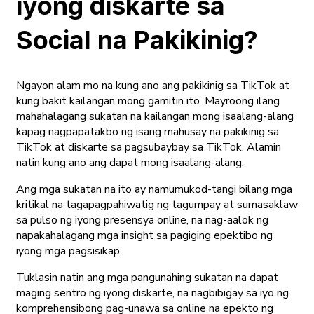
iyong diskarte sa
Social na Pakikinig?
Ngayon alam mo na kung ano ang pakikinig sa TikTok at
kung bakit kailangan mong gamitin ito. Mayroong ilang
mahahalagang sukatan na kailangan mong isaalang-alang
kapag nagpapatakbo ng isang mahusay na pakikinig sa
TikTok at diskarte sa pagsubaybay sa TikTok. Alamin
natin kung ano ang dapat mong isaalang-alang.
Ang mga sukatan na ito ay namumukod-tangi bilang mga
kritikal na tagapagpahiwatig ng tagumpay at sumasaklaw
sa pulso ng iyong presensya online, na nag-aalok ng
napakahalagang mga insight sa pagiging epektibo ng
iyong mga pagsisikap.
Tuklasin natin ang mga pangunahing sukatan na dapat
maging sentro ng iyong diskarte, na nagbibigay sa iyo ng
komprehensibong pag-unawa sa online na epekto ng