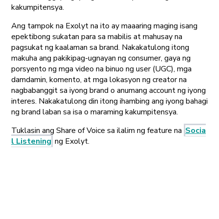
kakumpitensya.
Ang tampok na Exolyt na ito ay maaaring maging isang
epektibong sukatan para sa mabilis at mahusay na
pagsukat ng kaalaman sa brand. Nakakatulong itong
makuha ang pakikipag-ugnayan ng consumer, gaya ng
porsyento ng mga video na binuo ng user (UGC), mga
damdamin, komento, at mga lokasyon ng creator na
nagbabanggit sa iyong brand o anumang account ng iyong
interes. Nakakatulong din itong ihambing ang iyong bahagi
ng brand laban sa isa o maraming kakumpitensya.
Tuklasin ang Share of Voice sa ilalim ng feature na
Socia
l Listening
ng Exolyt.