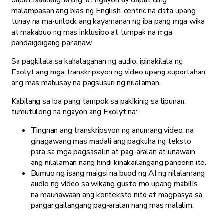
dapat isaalang-alang, at ngayon ay dapat ding
malampasan ang bias ng English-centric na data upang
tunay na ma-unlock ang kayamanan ng iba pang mga wika
at makabuo ng mas inklusibo at tumpak na mga
pandaigdigang pananaw.
Sa pagkilala sa kahalagahan ng audio, ipinakilala ng
Exolyt ang mga transkripsyon ng video upang suportahan
ang mas mahusay na pagsusuri ng nilalaman.
Kabilang sa iba pang tampok sa pakikinig sa lipunan,
tumutulong na ngayon ang Exolyt na:
Tingnan ang transkripsyon ng anumang video, na
ginagawang mas madali ang pagkuha ng teksto
para sa mga pagsasalin at pag-aralan at unawain
ang nilalaman nang hindi kinakailangang panoorin ito.
Bumuo ng isang maigsi na buod ng AI ng nilalamang
audio ng video sa wikang gusto mo upang mabilis
na maunawaan ang konteksto nito at magpasya sa
pangangailangang pag-aralan nang mas malalim.