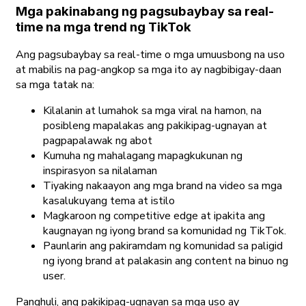
Mga pakinabang ng pagsubaybay sa real-
time na mga trend ng TikTok
Ang pagsubaybay sa real-time o mga umuusbong na uso
at mabilis na pag-angkop sa mga ito ay nagbibigay-daan
sa mga tatak na:
Kilalanin at lumahok sa mga viral na hamon, na
posibleng mapalakas ang pakikipag-ugnayan at
pagpapalawak ng abot
Kumuha ng mahalagang mapagkukunan ng
inspirasyon sa nilalaman
Tiyaking nakaayon ang mga brand na video sa mga
kasalukuyang tema at istilo
Magkaroon ng competitive edge at ipakita ang
kaugnayan ng iyong brand sa komunidad ng TikTok.
Paunlarin ang pakiramdam ng komunidad sa paligid
ng iyong brand at palakasin ang content na binuo ng
user.
Panghuli, ang pakikipag-ugnayan sa mga uso ay