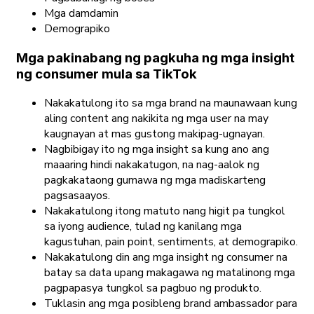
Mga damdamin
Demograpiko
Mga pakinabang ng pagkuha ng mga insight
ng consumer mula sa TikTok
Nakakatulong ito sa mga brand na maunawaan kung
aling content ang nakikita ng mga user na may
kaugnayan at mas gustong makipag-ugnayan.
Nagbibigay ito ng mga insight sa kung ano ang
maaaring hindi nakakatugon, na nag-aalok ng
pagkakataong gumawa ng mga madiskarteng
pagsasaayos.
Nakakatulong itong matuto nang higit pa tungkol
sa iyong audience, tulad ng kanilang mga
kagustuhan, pain point, sentiments, at demograpiko.
Nakakatulong din ang mga insight ng consumer na
batay sa data upang makagawa ng matalinong mga
pagpapasya tungkol sa pagbuo ng produkto.
Tuklasin ang mga posibleng brand ambassador para