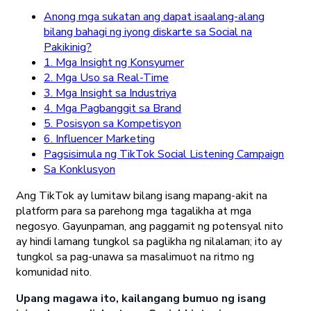
Anong mga sukatan ang dapat isaalang-alang
bilang bahagi ng iyong diskarte sa Social na
Pakikinig?
1. Mga Insight ng Konsyumer
2. Mga Uso sa Real-Time
3. Mga Insight sa Industriya
4. Mga Pagbanggit sa Brand
5. Posisyon sa Kompetisyon
6. Influencer Marketing
Pagsisimula ng TikTok Social Listening Campaign
Sa Konklusyon
Ang TikTok ay lumitaw bilang isang mapang-akit na
platform para sa parehong mga tagalikha at mga
negosyo. Gayunpaman, ang paggamit ng potensyal nito
ay hindi lamang tungkol sa paglikha ng nilalaman; ito ay
tungkol sa pag-unawa sa masalimuot na ritmo ng
komunidad nito.
Upang magawa ito, kailangang bumuo ng isang