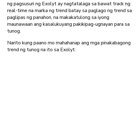
ng pagsusuri ng Exolyt ay nagtatalaga sa bawat track ng
real-time na marka ng trend batay sa paglago ng trend sa
paglipas ng panahon, na makakatulong sa iyong
maunawaan ang kasalukuyang pakikipag-ugnayan para sa
tunog.
Narito kung paano mo mahahanap ang mga pinakabagong
trend ng tunog na ito sa Exolyt: