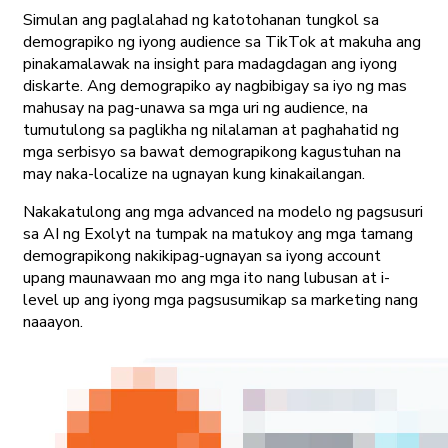
Simulan ang paglalahad ng katotohanan tungkol sa
demograpiko ng iyong audience sa TikTok at makuha ang
pinakamalawak na insight para madagdagan ang iyong
diskarte. Ang demograpiko ay nagbibigay sa iyo ng mas
mahusay na pag-unawa sa mga uri ng audience, na
tumutulong sa paglikha ng nilalaman at paghahatid ng
mga serbisyo sa bawat demograpikong kagustuhan na
may naka-localize na ugnayan kung kinakailangan.
Nakakatulong ang mga advanced na modelo ng pagsusuri
sa AI ng Exolyt na tumpak na matukoy ang mga tamang
demograpikong nakikipag-ugnayan sa iyong account
upang maunawaan mo ang mga ito nang lubusan at i-
level up ang iyong mga pagsusumikap sa marketing nang
naaayon.