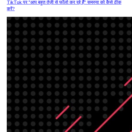
TikTok पर "आप बहुत तेज़ी से फॉलो कर रहे हैं" समस्या को कैसे ठीक
करें?