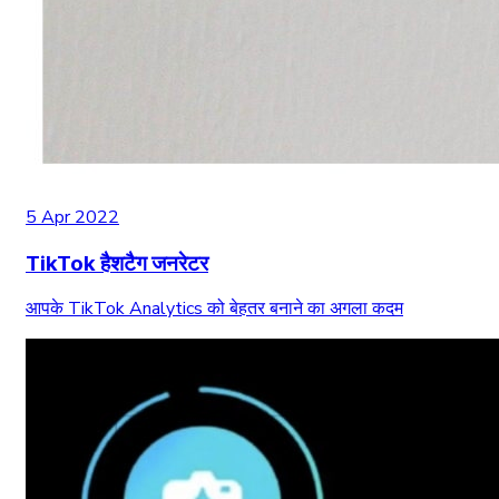
5 Apr 2022
TikTok हैशटैग जनरेटर
आपके TikTok Analytics को बेहतर बनाने का अगला कदम