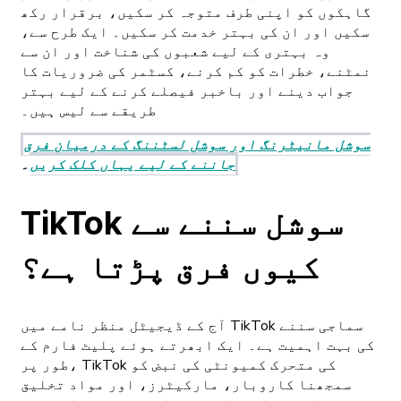
گاہکوں کو اپنی طرف متوجہ کر سکیں، برقرار رکھ
سکیں اور ان کی بہتر خدمت کر سکیں۔ ایک طرح سے،
وہ بہتری کے لیے شعبوں کی شناخت اور ان سے
نمٹنے، خطرات کو کم کرنے، کسٹمر کی ضروریات کا
جواب دینے اور باخبر فیصلے کرنے کے لیے بہتر
طریقے سے لیس ہیں۔
سوشل مانیٹرنگ اور سوشل لسٹننگ کے درمیان فرق
جاننے کے لیے یہاں کلک کریں
۔
TikTok سوشل سننے سے
کیوں فرق پڑتا ہے؟
آج کے ڈیجیٹل منظر نامے میں TikTok سماجی سننے
کی بہت اہمیت ہے۔ ایک ابھرتے ہوئے پلیٹ فارم کے
طور پر، TikTok کی متحرک کمیونٹی کی نبض کو
سمجھنا کاروبار، مارکیٹرز، اور مواد تخلیق