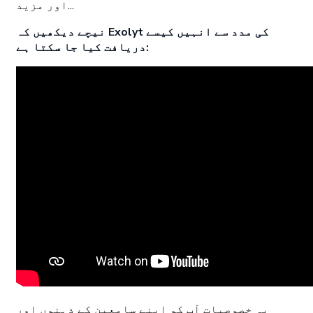
اور مزید...
نیچے دیکھیں کہ Exolyt کی مدد سے انہیں کیسے
دریافت کیا جا سکتا ہے:
یہ خصوصیات آپ کو اپنے سامعین کے ذہنوں اور