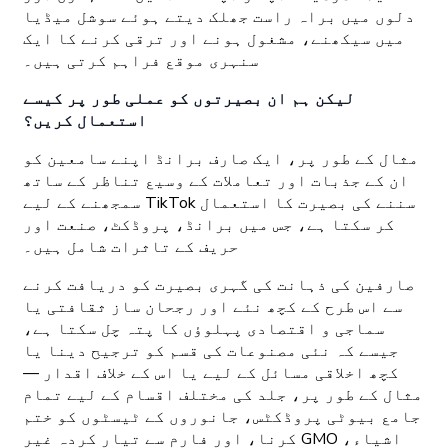
دلوں میں براہ راست جھلک دیتے ہوئے سوشل میڈیا
میں سیکھنے، مشغول ہونے اور ترقی کرنے کا ایک
سنہری موقع فراہم کرتی ہیں۔
لیکن ہم ان بصیرتوں کو عملی طور پر کیسے
استعمال کریں؟
مثال کے طور پر، ایک صارف برانڈ اپنے سامعین کو
ان کے جذبات اور تعاملات کے وسیع تناظر کے ساتھ
سمجھنے کے لیے TikTok سننے کی بصیرت کا استعمال
کر سکتا ہے، جس میں برانڈ، پروڈکٹ، صنعت اور
حریف کے تاثرات شامل ہیں۔
صارفین کی ذہانت کی گہری بصیرت کو دریافت کرنے
سے اس طرح کے کچھ نئے اور رجحان ساز ثقافتی یا
سماجی و اقتصادی پہلوؤں کا پتہ چل سکتا ہے،
جیسے کہ نئی مصنوعات کی قسم کو ترجیح دینا یا
کچھ اخلاقی مسائل کے لیے یا اس کے خلاف اقدار —
مثال کے طور پر، جلد کی مختلف اقسام کے لیے تمام
جامع بیوٹی پروڈکٹس، جانوروں کے ٹیسٹوں کو ختم
کرنا، اور فارم سے تیار کردہ غیر GMO اشیاء،