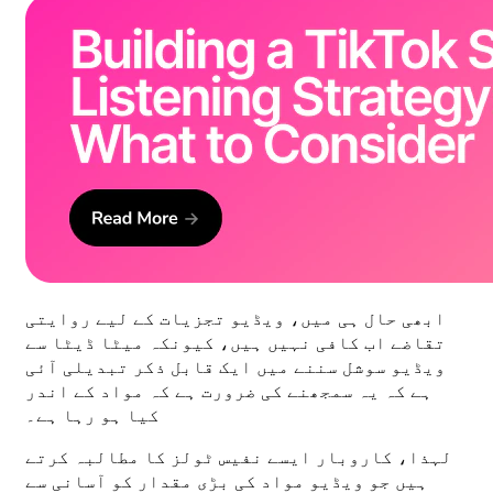
ابھی حال ہی میں، ویڈیو تجزیات کے لیے روایتی
تقاضے اب کافی نہیں ہیں، کیونکہ میٹا ڈیٹا سے
ویڈیو سوشل سننے میں ایک قابل ذکر تبدیلی آئی
ہے کہ یہ سمجھنے کی ضرورت ہے کہ مواد کے اندر
کیا ہو رہا ہے۔
لہذا، کاروبار ایسے نفیس ٹولز کا مطالبہ کرتے
ہیں جو ویڈیو مواد کی بڑی مقدار کو آسانی سے