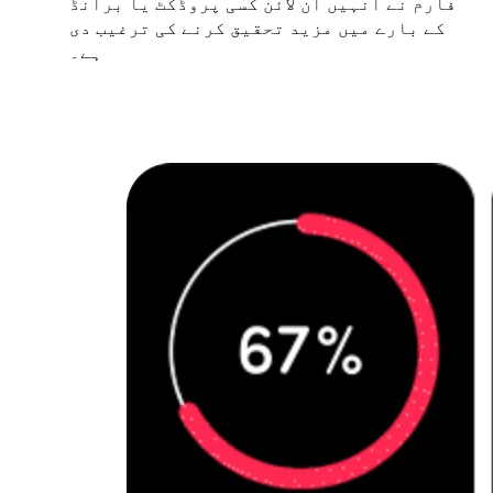
فارم نے انہیں آن لائن کسی پروڈکٹ یا برانڈ
کے بارے میں مزید تحقیق کرنے کی ترغیب دی
ہے۔