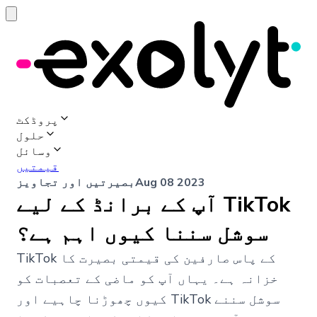
پروڈکٹ
حلول
وسائل
قیمتیں
Aug 08 2023
بصیرتیں اور تجاویز
آپ کے برانڈ کے لیے TikTok
سوشل سننا کیوں اہم ہے؟
TikTok کے پاس صارفین کی قیمتی بصیرت کا
خزانہ ہے۔ یہاں آپ کو ماضی کے تعصبات کو
کیوں چھوڑنا چاہیے اور TikTok سوشل سننے