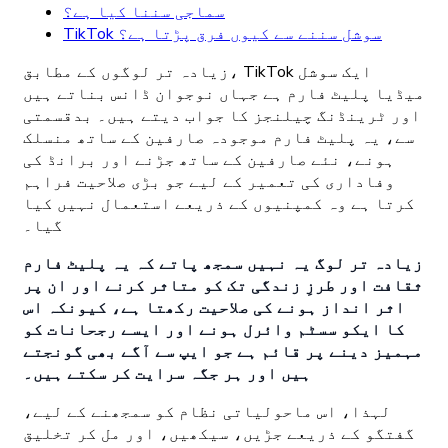
سماجی سننا کیا ہے؟
TikTok سوشل سننے سے کیوں فرق پڑتا ہے؟
زیادہ تر لوگوں کے مطابق، TikTok ایک سوشل
میڈیا پلیٹ فارم ہے جہاں نوجوان ڈانس بناتے ہیں
اور ٹرینڈنگ چیلنجز کا جواب دیتے ہیں۔ بدقسمتی
سے، یہ پلیٹ فارم موجودہ صارفین کے ساتھ منسلک
ہونے، نئے صارفین کے ساتھ جڑنے اور برانڈ کی
وفاداری کی تعمیر کے لیے جو بڑی صلاحیت فراہم
کرتا ہے وہ کمپنیوں کے ذریعے استعمال نہیں کیا
گیا۔
زیادہ تر لوگ یہ نہیں سمجھ پاتے کہ یہ پلیٹ فارم
ثقافت اور طرزِ زندگی تک کو متاثر کرنے اور ان پر
اثر انداز ہونے کی صلاحیت رکھتا ہے، کیونکہ اس
کا ایکو سسٹم وائرل ہونے اور ایسے رجحانات کو
مہمیز دینے پر قائم ہے جو ایپ سے آگے بھی گونجتے
ہیں اور ہر جگہ سرایت کر سکتے ہیں۔
لہذا، اس ماحولیاتی نظام کو سمجھنے کے لیے،
گفتگو کے ذریعے جڑیں، سیکھیں، اور مل کر تخلیق