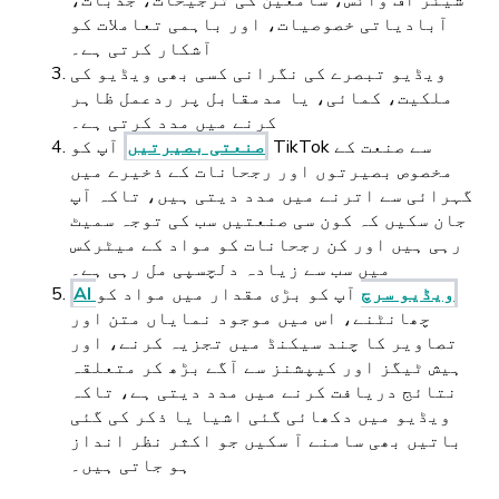
آبادیاتی خصوصیات، اور باہمی تعاملات کو
آشکار کرتی ہے۔
ویڈیو تبصرے کی نگرانی کسی بھی ویڈیو کی
ملکیت، کمائی، یا مدمقابل پر ردعمل ظاہر
کرنے میں مدد کرتی ہے۔
صنعتی بصیرتیں
آپ کو TikTok سے صنعت کے
مخصوص بصیرتوں اور رجحانات کے ذخیرے میں
گہرائی سے اترنے میں مدد دیتی ہیں، تاکہ آپ
جان سکیں کہ کون سی صنعتیں سب کی توجہ سمیٹ
رہی ہیں اور کن رجحانات کو مواد کے میٹرکس
میں سب سے زیادہ دلچسپی مل رہی ہے۔
AI ویڈیو سرچ
آپ کو بڑی مقدار میں مواد کو
چھانٹنے، اس میں موجود نمایاں متن اور
تصاویر کا چند سیکنڈ میں تجزیہ کرنے، اور
ہیش ٹیگز اور کیپشنز سے آگے بڑھ کر متعلقہ
نتائج دریافت کرنے میں مدد دیتی ہے، تاکہ
ویڈیو میں دکھائی گئی اشیا یا ذکر کی گئی
باتیں بھی سامنے آ سکیں جو اکثر نظر انداز
ہو جاتی ہیں۔