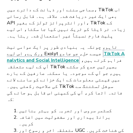
سماجی سننے اور ذہانت کے دائرے میں، TikTok اب
بھی ایک غیر دریافت شدہ علاقہ ہے۔ قابل رسائی
API اور انٹرپرائز ٹولز کے بغیر، TikTok کے
زیادہ تر ڈیٹا کو ٹریک نہیں کیا جا سکتا، اس لیے
پلیٹ فارم نسبتاً غیر استعمال شدہ رہتا ہے۔
تاہم، چونکہ یہ بنیادی طور پر ایک عوامی نیٹ
TikTok A
ورک ہے، اس لیے Exolyt جیسے حل، جو جامع
فراہم کرتے ہیں،
nalytics and Social Intelligence
آپ کے لیے متعلقہ TikTok بصیرتیں جمع کر سکتے
ہیں، جو آپ کے موجودہ یا ممکنہ صارفین کے بارے
میں قیمتی معلومات کے ایک خزانے کو سامنے لانے
کی صلاحیت رکھتی ہیں۔ TikTok سوشل لسٹننگ سے
فائدہ اٹھا کر، آپ کی کمپنی اس قابل ہو جائے گی
کہ:
کسٹمر سروس اور تجربہ کو بہتر بنائیں
برانڈ بیداری اور مشغولیت میں اضافہ
کریں۔
متعلقہ اثر و رسوخ اور UGC کی شناخت کریں۔