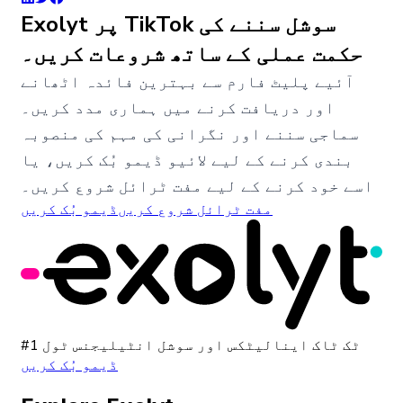
Exolyt پر TikTok سوشل سننے کی
حکمت عملی کے ساتھ شروعات کریں۔
آئیے پلیٹ فارم سے بہترین فائدہ اٹھانے
اور دریافت کرنے میں ہماری مدد کریں۔
سماجی سننے اور نگرانی کی مہم کی منصوبہ
بندی کرنے کے لیے لائیو ڈیمو بُک کریں، یا
اسے خود کرنے کے لیے مفت ٹرائل شروع کریں۔
مفت ٹرائل شروع کریں
ڈیمو بُک کریں
#1 ٹک ٹاک اینالیٹکس اور سوشل انٹیلیجنس ٹول
ڈیمو بُک کریں