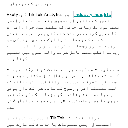
دوسروں کے درمیان۔
Industry Insights
Exolyt کی TikTok Analytics اور
فیچر کے ساتھ، آپ مخصوص صنعت سے متعلق ایسی
بصیرتوں تک رسائی حاصل کر سکتے ہیں جو ان اثرات
کا تعین کرنے میں مدد دے سکتی ہیں، جیسے صنعتی
شعبے کے رجحانات یا ایک موادی میٹرکس جو
موضوعات اور رجحانات کو بھرمار والے اور سب سے
زیادہ انگیجمنٹ حاصل کرنے والے حصوں میں تقسیم
کرتا ہے۔
اس معلومات سے لیس، برانڈ صنعت کو ٹارگٹڈ مہمات
کے ساتھ متاثر یا اس میں خلل ڈال سکتا ہے جو بات
چیت کو متحرک کرتی ہے، برانڈ کی ساکھ بنانے کے
لیے متعلقہ اثر و رسوخ کے ساتھ شراکت دار ہوتی
ہے یا مسابقتی فائدہ کو بڑھانے کے لیے کسٹمر
سروس یا مصنوعات کی ترقی میں کچھ تبدیلیاں لاتی
ہے۔
اسی طرح، کمپنیاں TikTok سننے والے ڈیٹا کا
استعمال اپنی مصنوعات یا خدمات کے بارے میں