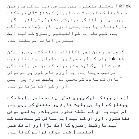
مختلف صنعتوں میں سماجی ذہانت کے صارفین TikTok
سے ڈیٹا کے لیے متعدد ایپلی کیشنز تلاش کر سکتے
ہیں۔ یہ برانڈ کی مرئیت، مشغولیت، اثر انگیز
مارکیٹنگ، یا مسابقتی تجزیہ کو بڑھانے سے آگے
ہے، کیونکہ یہ کوالٹیٹیو ریسرچ کے لیے ایک
بہترین اثاثہ ہو سکتا ہے۔
اگرچہ صارفین نجی اکاؤنٹس بنا سکتے ہیں، لیکن
آپ کے لیے فیڈ پر نمایاں ہونے کا رغبت، TikTok
شہرت کا ایک گیٹ وے، مواد کو عوامی رکھنے کی
ترغیب دیتا ہے۔ یہ آرزو خاص طور پر نوجوان
آبادی کے ساتھ گونجتی ہے، پلیٹ فارم پر اپنی
آواز کو آگے بڑھاتی ہے۔
لہٰذا، چونکہ ایک پوری نسل اپنے سماجی رابطے کے
چینلز کو ایک ہی پلیٹ فارم پر منتقل کر رہی ہے،
اس لیے یہ ان کے نقطۂ نظر، تجربات، بدلتی ہوئی
ثقافتوں، اور ان کے لیے اہم مسائل کو سمجھنے کے
لیے مارکیٹ ریسرچ کا ایک بڑا اور اب تک غیر
استعمال شدہ موقع فراہم کرتا ہے۔