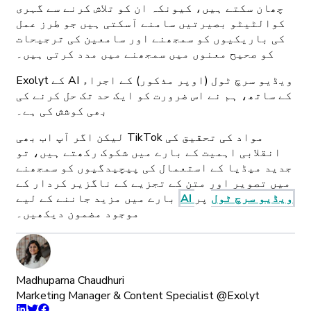
چھان سکتے ہیں، کیونکہ ان کو تلاش کرنے سے گہری
کوالٹیٹو بصیرتیں سامنے آسکتی ہیں جو طرز عمل
کی باریکیوں کو سمجھنے اور سامعین کی ترجیحات
کو صحیح معنوں میں سمجھنے میں مدد کرتی ہیں۔
Exolyt کے AI ویڈیو سرچ ٹول (اوپر مذکور) کے اجراء
کے ساتھ، ہم نے اس ضرورت کو ایک حد تک حل کرنے کی
بھی کوشش کی ہے۔
لیکن اگر آپ اب بھی TikTok مواد کی تحقیق کی
انقلابی اہمیت کے بارے میں شکوک رکھتے ہیں، تو
جدید میڈیا کے استعمال کی پیچیدگیوں کو سمجھنے
میں تصویر اور متن کے تجزیے کے ناگزیر کردار کے
AI ویڈیو سرچ ٹول
پر
بارے میں مزید جاننے کے لیے
موجود مضمون دیکھیں۔
Madhuparna Chaudhuri
Marketing Manager & Content Specialist @Exolyt