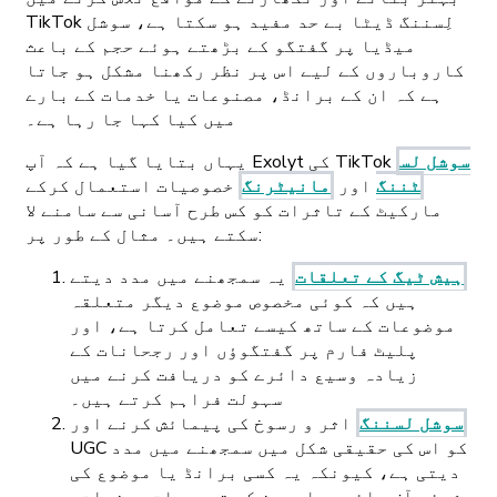
TikTok لِسننگ ڈیٹا بے حد مفید ہو سکتا ہے،
سوشل
میڈیا پر گفتگو کے بڑھتے ہوئے حجم کے باعث
کاروباروں کے لیے اس پر نظر رکھنا مشکل ہو جاتا
ہے کہ ان کے برانڈ، مصنوعات یا خدمات کے بارے
میں کیا کہا جا رہا ہے۔
سوشل لس
یہاں بتایا گیا ہے کہ آپ Exolyt کی TikTok
ٹننگ
اور
مانیٹرنگ
خصوصیات استعمال کرکے
مارکیٹ کے تاثرات کو کس طرح آسانی سے سامنے لا
سکتے ہیں۔ مثال کے طور پر:
ہیش ٹیگ کے تعلقات
یہ سمجھنے میں مدد دیتے
ہیں کہ کوئی مخصوص موضوع دیگر متعلقہ
موضوعات کے ساتھ کیسے تعامل کرتا ہے، اور
پلیٹ فارم پر گفتگوؤں اور رجحانات کے
زیادہ وسیع دائرے کو دریافت کرنے میں
سہولت فراہم کرتے ہیں۔
سوشل لسننگ
اثر و رسوخ کی پیمائش کرنے اور
UGC کو اس کی حقیقی شکل میں سمجھنے میں مدد
دیتی ہے، کیونکہ یہ کسی برانڈ یا موضوع کی
شیئر آف وائس، سامعین کی ترجیحات، جذبات،