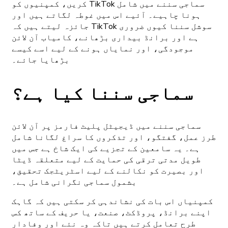
کریں، کمپنیوں کو TikTok سماجی سننے میں شامل
ہونا چاہیے۔ آئیے اس میں غوطہ لگاتے ہیں اور
جائزہ لیتے ہیں کہ TikTok سوشل سننا کیوں ضروری
ہے اور برانڈ بیداری بڑھانے، کامیاب آن لائن
موجودگی، اور نمایاں ہونے کے لیے اسے کیسے
بڑھایا جائے۔
سماجی سننا کیا ہے؟
سماجی سننے میں ڈیجیٹل پلیٹ فارمز پر آن لائن
طرز عمل، گفتگو، اور تذکروں کا سراغ لگانا شامل
ہے۔ یہ سامعین کے تجزیے کی ایک شاخ ہے جس میں
طویل مدتی ترقی کی حمایت کے لیے متعلقہ ڈیٹا
اور بصیرت کو نکالنے کے لیے اسٹریٹجک تحقیق،
بشمول سماجی نگرانی شامل ہے۔
کمپنیاں اس بات کی نشاندہی کر سکتی ہیں کہ گاہک
اپنے برانڈ، پروڈکٹ، صنعت، یا حریف کے ساتھ کس
طرح تعامل کرتے ہیں تاکہ وہ نئے اور وفادار