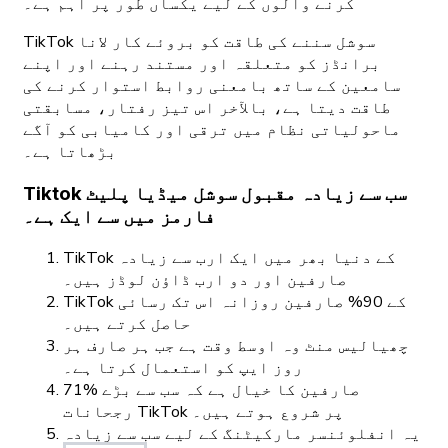
کرنے والوں کے لیے یکساں طور پر اہم ہے۔
TikTok سوشل سننے کی طاقت کو بروئے کار لانا
برانڈز کو متعلقہ اور مستند رہنے اور اپنے
سامعین کے ساتھ بامعنی روابط استوار کرنے کی
طاقت دیتا ہے، بالآخر اس تیز رفتار، مسابقتی
ماحولیاتی نظام میں ترقی اور کامیابی کو آگے
بڑھاتا ہے۔
Tiktok سب سے زیادہ مقبول سوشل میڈیا پلیٹ
فارمز میں سے ایک ہے۔
TikTok کے دنیا بھر میں ایک ارب سے زیادہ
صارفین اور دو ارب ڈاؤن لوڈز ہیں۔
TikTok کے 90% صارفین روزانہ اس تک رسائی
حاصل کرتے ہیں۔
چھیالیس منٹ وہ اوسط وقت ہے جب ہر صارف ہر
روز ایپ کو استعمال کرتا ہے۔
71% صارفین کا خیال ہے کہ سب سے بڑے
رجحانات TikTok پر شروع ہوتے ہیں۔
یہ انفلوئنسر مارکیٹنگ کے لیے سب سے زیادہ