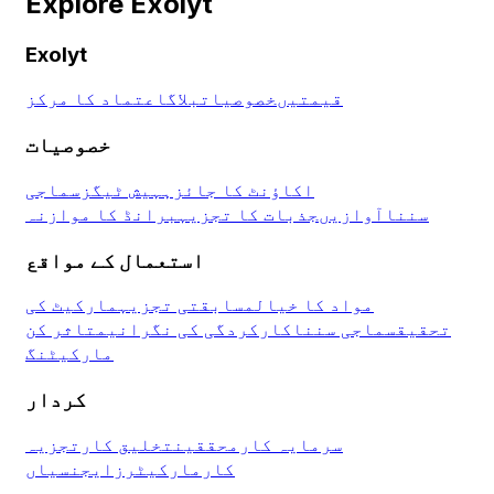
Explore Exolyt
Exolyt
قیمتیں
خصوصیات
بلاگ
اعتماد کا مرکز
خصوصیات
اکاؤنٹ کا جائزہ
ہیش ٹیگز
سماجی
سننا
آوازیں
جذبات کا تجزیہ
برانڈ کا موازنہ
استعمال کے مواقع
مواد کا خیال
مسابقتی تجزیہ
مارکیٹ کی
تحقیق
سماجی سننا
کارکردگی کی نگرانی
متاثر کن
مارکیٹنگ
کردار
سرمایہ کار
محققین
تخلیق کار
تجزیہ
کار
مارکیٹرز
ایجنسیاں