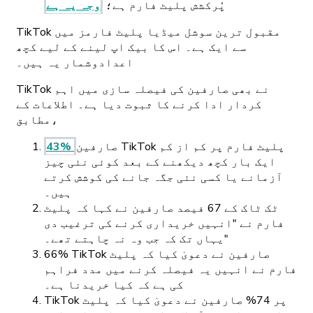
پُرکشش پلیٹ فارم ہے؛
وجہ یہ ہے
TikTok مقبول ترین سوشل میڈیا پلیٹ فارمز میں
سے ایک ہے۔ اس کا بیک اپ لینے کے لیے کچھ
اعدادوشمار یہ ہیں۔
TikTok نے بھی صارفین کی فیصلہ سازی میں اہم
کردار ادا کرنے کا ثبوت دیا ہے۔ اطلاعات کے
مطابق،
صارفین TikTok پلیٹ فارم پر کم از کم
43%
ایک بار کچھ دیکھنے کے بعد کوئی نئی چیز
آزمانے یا کسی نئی جگہ جانے کی کوشش کرتے
ہیں۔
ٹک ٹاک کے 67 فیصد صارفین نے کہا کہ پلیٹ
فارم نے "انہیں خریداری کرنے کی ترغیب دی
یہاں تک کہ جب وہ نہ چاہتے تھے۔"
66% TikTok صارفین نے دعویٰ کیا کہ پلیٹ
فارم نے انہیں یہ فیصلہ کرنے میں مدد فراہم
کی ہے کہ کیا خریدنا ہے۔
TikTok پر 74% صارفین نے دعویٰ کیا کہ پلیٹ