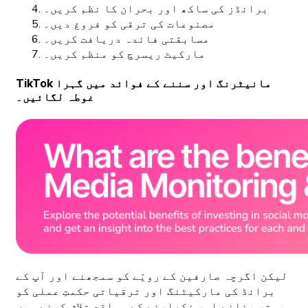
برانڈز کی ساکھ اور بحران کا نظم کریں۔
مصنوعات کی ترقی کو فروغ دیں۔
مسابقتی فائدہ دریافت کریں۔
مارکیٹ ریسرچ کو منظم کریں۔
TikTok مانیٹرنگ اور سننے کے فوائد میں گہرا
غوطہ لگائیں۔
لیکن اگرچہ صارفین کے رویّے کو سمجھنے اور آپ کے
برانڈ کی مارکیٹنگ اور ترقیاتی حکمتِ عملی کو
بہتر بنانے اور نکھارنے کے مواقع تلاش کرنے میں