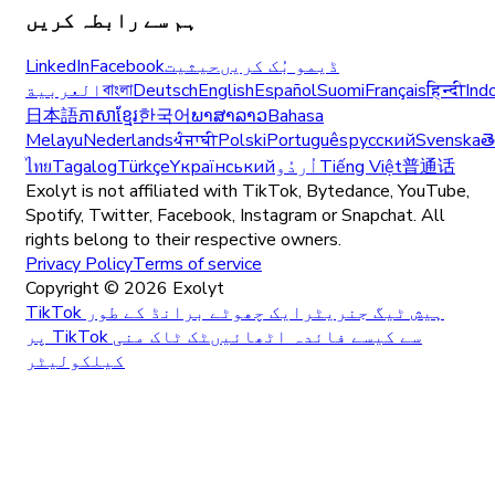
ہم سے رابطہ کریں
ڈیمو بُک کریں
حیثیت
Facebook
LinkedIn
Ind
हिन्दी
Français
Suomi
Español
English
Deutsch
বাংলা
العربية
日本語
ភាសាខ្មែរ
한국어
ພາສາລາວ
Bahasa
Melayu
Nederlands
ਪੰਜਾਬੀ
Polski
Português
русский
Svenska
త
普通话
Tiếng Việt
اُردُو
Yкраїнський
Türkçe
Tagalog
ไทย
Exolyt is not affiliated with TikTok, Bytedance, YouTube,
Spotify, Twitter, Facebook, Instagram or Snapchat. All
rights belong to their respective owners.
Privacy Policy
Terms of service
Copyright ©
2026
Exolyt
TikTok ہیش ٹیگ جنریٹر
ایک چھوٹے برانڈ کے طور
پر TikTok سے کیسے فائدہ اٹھائیں
ٹک ٹاک منی
کیلکولیٹر