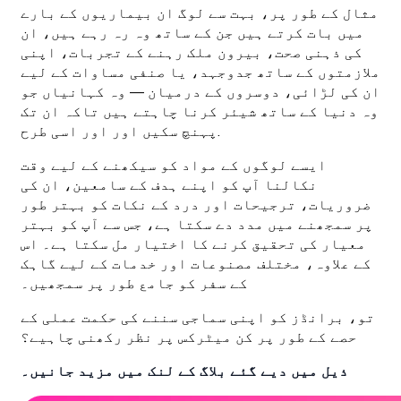
مثال کے طور پر، بہت سے لوگ ان بیماریوں کے بارے
میں بات کرتے ہیں جن کے ساتھ وہ رہ رہے ہیں، ان
کی ذہنی صحت، بیرون ملک رہنے کے تجربات، اپنی
ملازمتوں کے ساتھ جدوجہد، یا صنفی مساوات کے لیے
ان کی لڑائی، دوسروں کے درمیان — وہ کہانیاں جو
وہ دنیا کے ساتھ شیئر کرنا چاہتے ہیں تاکہ ان تک
پہنچ سکیں اور اور اسی طرح.
ایسے لوگوں کے مواد کو سیکھنے کے لیے وقت
نکالنا آپ کو اپنے ہدف کے سامعین، ان کی
ضروریات، ترجیحات اور درد کے نکات کو بہتر طور
پر سمجھنے میں مدد دے سکتا ہے، جس سے آپ کو بہتر
معیار کی تحقیق کرنے کا اختیار مل سکتا ہے۔ اس
کے علاوہ، مختلف مصنوعات اور خدمات کے لیے گاہک
کے سفر کو جامع طور پر سمجھیں۔
تو، برانڈز کو اپنی سماجی سننے کی حکمت عملی کے
حصے کے طور پر کن میٹرکس پر نظر رکھنی چاہیے؟
ذیل میں دیے گئے بلاگ کے لنک میں مزید جانیں۔