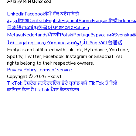
ਸਾਡੇ ਨਾਲ ਸੰਪਰਕ ਕਰੋ
LinkedIn
Facebook
ਡੈਮੋ ਬੁੱਕ ਕਰੋ
ਸਥਿਤੀ
العربية
বাংলা
Deutsch
English
Español
Suomi
Français
हिन्दी
Indonesi
日本語
ភាសាខ្មែរ
한국어
ພາສາລາວ
Bahasa
Melayu
Nederlands
ਪੰਜਾਬੀ
Polski
Português
русский
Svenska
త
ไทย
Tagalog
Türkçe
Yкраїнський
اُردُو
Tiếng Việt
普通话
Exolyt is not affiliated with TikTok, Bytedance, YouTube,
Spotify, Twitter, Facebook, Instagram or Snapchat. All
rights belong to their respective owners.
Privacy Policy
Terms of service
Copyright ©
2026
Exolyt
TikTok ਹੈਸ਼ਟੈਗ ਜਨਰੇਟਰ
ਇੱਕ ਛੋਟੇ ਬ੍ਰਾਂਡ ਵਜੋਂ TikTok ਤੋਂ ਕਿਵੇਂ
ਫਾਇਦਾ ਲੈਣਾ ਹੈ
TikTok ਪੈਸਾ ਕੈਲਕੁਲੇਟਰ