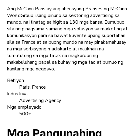
Ang McCann Paris ay ang ahensyang Pranses ng McCann
WorldGroup, isang pinuno sa sektor ng advertising sa
mundo, na itinatag sa higit sa 130 mga bansa. Bumubuo
sila ng pinagsama-samang mga solusyon sa marketing at
komunikasyon para sa bawat kliyente upang suportahan
sila sa France at sa buong mundo na may pinakamahusay
na mga serbisyong madiskarte at malikhain na
tumutulong sa mga tatak na magkaroon ng
makabuluhang papel sa buhay ng mga tao at bumuo ng
kanilang mga negosyo.
Rehiyon
Paris, France
Industriya
Advertising Agency
Mga empleyado
500+
Mga Pangunahing