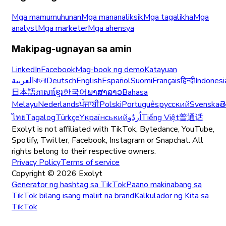
Mga mamumuhunan
Mga mananaliksik
Mga tagalikha
Mga
analyst
Mga marketer
Mga ahensya
Makipag-ugnayan sa amin
LinkedIn
Facebook
Mag-book ng demo
Katayuan
العربية
বাংলা
Deutsch
English
Español
Suomi
Français
हिन्दी
Indonesi
日本語
ភាសាខ្មែរ
한국어
ພາສາລາວ
Bahasa
Melayu
Nederlands
ਪੰਜਾਬੀ
Polski
Português
русский
Svenska
త
ไทย
Tagalog
Türkçe
Yкраїнський
اُردُو
Tiếng Việt
普通话
Exolyt is not affiliated with TikTok, Bytedance, YouTube,
Spotify, Twitter, Facebook, Instagram or Snapchat. All
rights belong to their respective owners.
Privacy Policy
Terms of service
Copyright ©
2026
Exolyt
Generator ng hashtag sa TikTok
Paano makinabang sa
TikTok bilang isang maliit na brand
Kalkulador ng Kita sa
TikTok