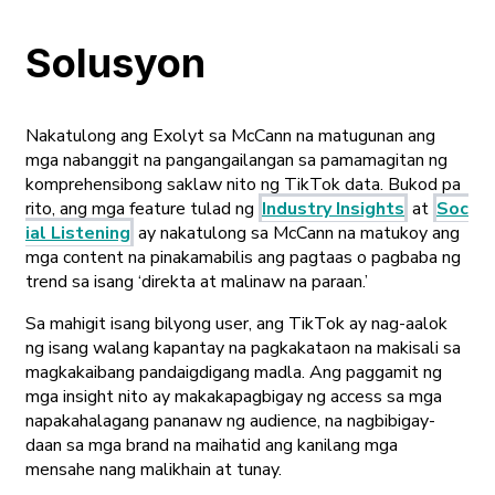
Solusyon
Nakatulong ang Exolyt sa McCann na matugunan ang
mga nabanggit na pangangailangan sa pamamagitan ng
komprehensibong saklaw nito ng TikTok data. Bukod pa
rito, ang mga feature tulad ng
Industry Insights
at
Soc
ial Listening
ay nakatulong sa McCann na matukoy ang
mga content na pinakamabilis ang pagtaas o pagbaba ng
trend sa isang ‘
direkta at malinaw na paraan
.’
Sa mahigit isang bilyong user, ang TikTok ay nag-aalok
ng isang walang kapantay na pagkakataon na makisali sa
magkakaibang pandaigdigang madla. Ang paggamit ng
mga insight nito ay makakapagbigay ng access sa mga
napakahalagang pananaw ng audience, na nagbibigay-
daan sa mga brand na maihatid ang kanilang mga
mensahe nang malikhain at tunay.