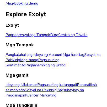
Mag-book ng demo
Explore Exolyt
Exolyt
Pagpepresyo
Mga Tampok
Blog
Sentro ng Tiwala
Mga Tampok
Pangkalahatang-ideya ng Account
Mga hashtag
Sosyal na
Pakikinig
Mga tunog
Pagsusuri ng
Sentimento
Paghahambing ng Brand
Mga gamit
Ideya ng Nilalaman
Pagsusuri ng katunggali
Pananaliksik
sa merkado
Sosyal na Pakikinig
Pagsubaybay sa
Pagganap
Influencer Marketing
Mga Tungkulin