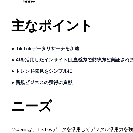
500+
主な
ポイント
●
TikTok
データリサーチを
加速
●
AIを
活用した
インサイトは
直感的で
効率的
と
実証され
●
トレンド
発見を
シンプルに
●
新規
ビジネスの
獲得に
貢献
ニーズ
McCannは
、
TikTok
データを
活用して
デジタル
活用力を
強