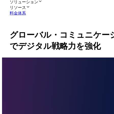
ソリューション
リソース
料金体系
グローバル
・
コミュニケー
で
デジタル
戦略力を
強化