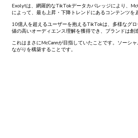
Exolytは
、
網羅的な
TikTok
データカバレッジにより、
Mc
に
よって、
最も
上昇
・
下降
トレンドに
ある
コンテンツを
10億人
を
超える
ユーザーを
抱える
TikTokは、
多様な
グロ
値の
高い
オーディエンス
理解を
獲得でき、
ブランドは
創
これはまさに
McCannが
目指していたことです。
ソーシャ
ながりを
構築することです。