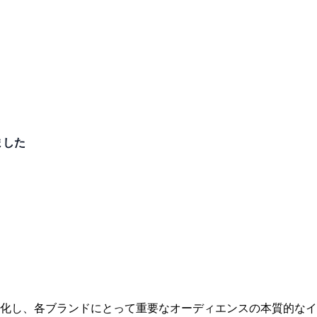
ました
化し、
各
ブランドにとって
重要な
オーディエンスの
本質的な
イ