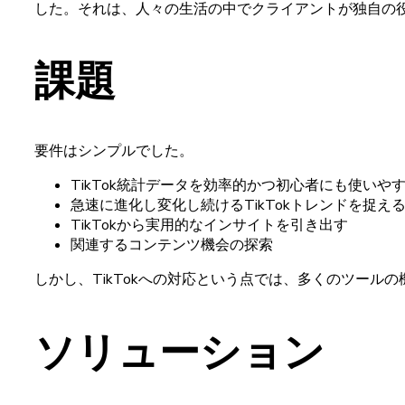
した。
それは、
人々の
生活の
中で
クライアントが
独自の
課題
要件は
シンプルでした。
TikTok
統計
データを
効率的かつ
初心者にも
使いや
急速に
進化し
変化し
続ける
TikTok
トレンドを
捉え
TikTokから
実用的な
インサイトを
引き
出す
関連する
コンテンツ
機会の
探索
しかし
、
TikTokへの
対応と
いう
点では、
多くの
ツールの
ソリューション