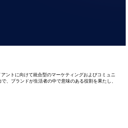
イアントに
向けて
統合型の
マーケティングおよび
コミュニ
力で、
ブランドが
生活者の
中で
意味の
ある
役割を
果たし、