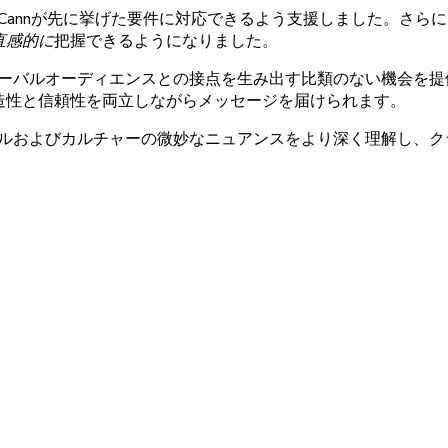
Cannが
先に
挙げた
要件に
対応できるよう
支援しました。さらに
直感的に
把握できるように
なりました。
ーバルオーディエンスとの
接点を
生み
出す
比類のない
機会を
提
造性と
信頼性を
両立しながら
メッセージを
届けられます。
ルおよび
カルチャーの
微妙な
ニュアンスをより
深く
理解し、
ク