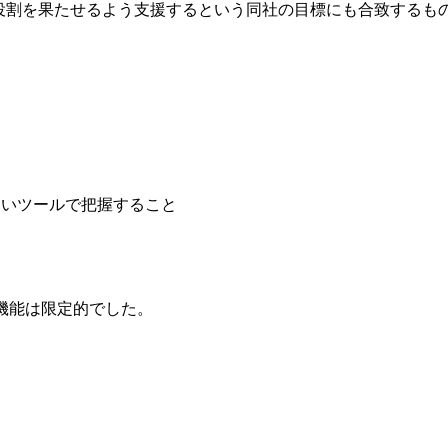
役割を
果たせるよう
支援すると
いう
同社の
目標にも
合致するも
すい
ツールで
把握すること
る
機能は
限定的でした。