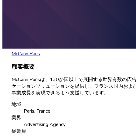
McCann Paris
顧客概要
McCann
Parisは、
130か
国以上で
展開する
世界有数の
広
ケーションソリューションを
提供し、
フランス
国内およ
事業成長を
実現できるよう
支援しています。
地域
Paris, France
業界
Advertising Agency
従業員