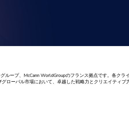
告
グループ、
McCann
WorldGroupの
フランス
拠点です。
各
クラ
び
グローバル
市場に
おいて、
卓越した
戦略力と
クリエイティブ