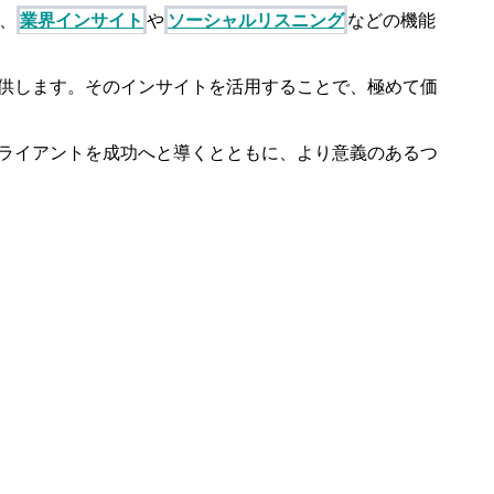
、
業界
インサイト
や
ソーシャルリスニング
などの
機能
供します。
その
インサイトを
活用することで、
極めて
価
ライアントを
成功へと
導くとともに、より
意義の
あるつ