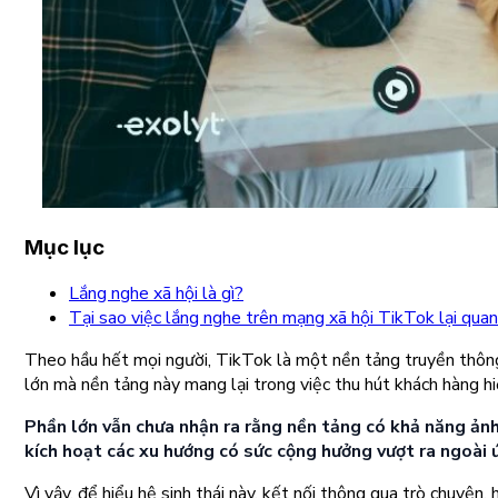
Mục lục
Lắng nghe xã hội là gì?
Tại sao việc lắng nghe trên mạng xã hội TikTok lại qua
Theo hầu hết mọi người, TikTok là một nền tảng truyền thông 
lớn mà nền tảng này mang lại trong việc thu hút khách hàng hi
Phần lớn vẫn chưa nhận ra rằng nền tảng có khả năng ảnh 
kích hoạt các xu hướng có sức cộng hưởng vượt ra ngoài 
Vì vậy, để hiểu hệ sinh thái này, kết nối thông qua trò chuyện