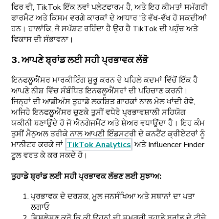
ਫਿਰ ਵੀ, TikTok ਇੱਕ ਨਵਾਂ ਪਲੇਟਫਾਰਮ ਹੈ, ਅਤੇ ਇਹ ਕੀਮਤਾਂ ਸਮੱਗਰੀ
ਫਾਰਮੈਟ ਅਤੇ ਕਿਸਮ ਵਰਗੇ ਕਾਰਕਾਂ ਦੇ ਆਧਾਰ 'ਤੇ ਵੱਖ-ਵੱਖ ਹੋ ਸਕਦੀਆਂ
ਹਨ। ਹਾਲਾਂਕਿ, ਜੋ ਸਪੱਸ਼ਟ ਰਹਿੰਦਾ ਹੈ ਉਹ ਹੈ TikTok ਦੀ ਪਹੁੰਚ ਅਤੇ
ਵਿਕਾਸ ਦੀ ਸੰਭਾਵਨਾ।
3. ਆਪਣੇ ਬ੍ਰਾਂਡ ਲਈ ਸਹੀ ਪ੍ਰਭਾਵਕ ਲੱਭੋ
ਇਨਫਲੂਐਂਸਰ ਮਾਰਕੀਟਿੰਗ ਸ਼ੁਰੂ ਕਰਨ ਦੇ ਪਹਿਲੇ ਕਦਮਾਂ ਵਿੱਚੋਂ ਇੱਕ ਹੈ
ਆਪਣੇ ਨੀਸ਼ ਵਿੱਚ ਸੰਬੰਧਿਤ ਇਨਫਲੂਐਂਸਰਾਂ ਦੀ ਪਹਿਚਾਣ ਕਰਨੀ।
ਜਿਨ੍ਹਾਂ ਦੀ ਆਡੀਅੰਸ ਤੁਹਾਡੇ ਲਕਸ਼ਿਤ ਗਾਹਕਾਂ ਨਾਲ ਮੇਲ ਖਾਂਦੀ ਹੋਵੇ,
ਅਜਿਹੇ ਇਨਫਲੂਐਂਸਰ ਚੁਣਕੇ ਤੁਸੀਂ ਵਧੇਰੇ ਪ੍ਰਭਾਵਸ਼ਾਲੀ ਸਹਿਯੋਗ
ਯਕੀਨੀ ਬਣਾਉਂਦੇ ਹੋ ਜੋ ਐਨਗੇਜਮੈਂਟ ਅਤੇ ਸ਼ੇਅਰ ਵਧਾਉਂਦਾ ਹੈ। ਇਹ ਕੰਮ
ਤੁਸੀਂ ਮੈਨੁਅਲ ਤਰੀਕੇ ਨਾਲ ਆਪਣੀ ਇੰਡਸਟਰੀ ਦੇ ਕਨਟੈਂਟ ਕ੍ਰੀਏਟਰਾਂ ਨੂੰ
ਮਾਨੀਟਰ ਕਰਕੇ ਜਾਂ
TikTok Analytics
ਅਤੇ Influencer Finder
ਟੂਲ ਵਰਤ ਕੇ ਕਰ ਸਕਦੇ ਹੋ।
ਤੁਹਾਡੇ ਬ੍ਰਾਂਡ ਲਈ ਸਹੀ ਪ੍ਰਭਾਵਕ ਲੱਭਣ ਲਈ ਸੁਝਾਅ:
ਪ੍ਰਭਾਵਕ ਦੇ ਦਰਸ਼ਕ, ਮੂਲ ਜਨਸੰਖਿਆ ਅਤੇ ਸਥਾਨਾਂ ਦਾ ਪਤਾ
ਲਗਾਓ
ਵਿਸ਼ਲੇਸ਼ਣ ਕਰੋ ਕਿ ਕੀ ਉਹਨਾਂ ਦੀ ਸਮਗਰੀ ਤੁਹਾਡੇ ਬ੍ਰਾਂਡ ਦੇ ਟੀਚੇ