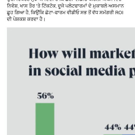
ਨਿਵੇਸ਼, ਖਾਸ ਤੌਰ 'ਤੇ ਟਿੱਕਟੋਕ, ਦੂਜੇ ਪਲੇਟਫਾਰਮਾਂ ਦੇ ਮੁਕਾਬਲੇ ਅਸਮਾਨ
ਛੂਹ ਗਿਆ ਹੈ, ਕਿਉਂਕਿ ਛੋਟਾ-ਫਾਰਮ ਵੀਡੀਓ ਸਭ ਤੋਂ ਵੱਧ ਸਮੱਗਰੀ ROI
ਦੀ ਪੇਸ਼ਕਸ਼ ਕਰਦਾ ਹੈ।