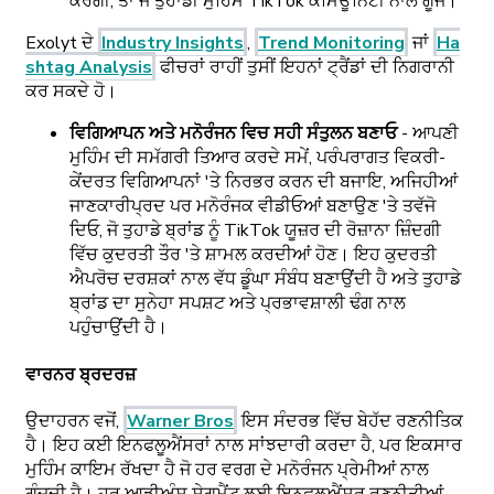
ਕਰੇਗੀ, ਤਾਂ ਜੋ ਤੁਹਾਡੀ ਮੁਹਿੰਮ TikTok ਕਮਿਊਨਿਟੀ ਨਾਲ ਗੂੰਜੇ।
Exolyt ਦੇ
Industry Insights
,
Trend Monitoring
ਜਾਂ
Ha
shtag Analysis
ਫੀਚਰਾਂ ਰਾਹੀਂ ਤੁਸੀਂ ਇਹਨਾਂ ਟ੍ਰੈਂਡਾਂ ਦੀ ਨਿਗਰਾਨੀ
ਕਰ ਸਕਦੇ ਹੋ।
ਵਿਗਿਆਪਨ ਅਤੇ ਮਨੋਰੰਜਨ ਵਿਚ ਸਹੀ ਸੰਤੁਲਨ ਬਣਾਓ
- ਆਪਣੀ
ਮੁਹਿੰਮ ਦੀ ਸਮੱਗਰੀ ਤਿਆਰ ਕਰਦੇ ਸਮੇਂ, ਪਰੰਪਰਾਗਤ ਵਿਕਰੀ-
ਕੇਂਦਰਤ ਵਿਗਿਆਪਨਾਂ 'ਤੇ ਨਿਰਭਰ ਕਰਨ ਦੀ ਬਜਾਇ, ਅਜਿਹੀਆਂ
ਜਾਣਕਾਰੀਪ੍ਰਦ ਪਰ ਮਨੋਰੰਜਕ ਵੀਡੀਓਆਂ ਬਣਾਉਣ 'ਤੇ ਤਵੱਜੋ
ਦਿਓ, ਜੋ ਤੁਹਾਡੇ ਬ੍ਰਾਂਡ ਨੂੰ TikTok ਯੂਜ਼ਰ ਦੀ ਰੋਜ਼ਾਨਾ ਜ਼ਿੰਦਗੀ
ਵਿੱਚ ਕੁਦਰਤੀ ਤੌਰ 'ਤੇ ਸ਼ਾਮਲ ਕਰਦੀਆਂ ਹੋਣ। ਇਹ ਕੁਦਰਤੀ
ਐਪਰੋਚ ਦਰਸ਼ਕਾਂ ਨਾਲ ਵੱਧ ਡੂੰਘਾ ਸੰਬੰਧ ਬਣਾਉਂਦੀ ਹੈ ਅਤੇ ਤੁਹਾਡੇ
ਬ੍ਰਾਂਡ ਦਾ ਸੁਨੇਹਾ ਸਪਸ਼ਟ ਅਤੇ ਪ੍ਰਭਾਵਸ਼ਾਲੀ ਢੰਗ ਨਾਲ
ਪਹੁੰਚਾਉਂਦੀ ਹੈ।
ਵਾਰਨਰ ਬ੍ਰਦਰਜ਼
ਉਦਾਹਰਨ ਵਜੋਂ,
Warner Bros
ਇਸ ਸੰਦਰਭ ਵਿੱਚ ਬੇਹੱਦ ਰਣਨੀਤਿਕ
ਹੈ। ਇਹ ਕਈ ਇਨਫਲੂਐਂਸਰਾਂ ਨਾਲ ਸਾਂਝਦਾਰੀ ਕਰਦਾ ਹੈ, ਪਰ ਇਕਸਾਰ
ਮੁਹਿੰਮ ਕਾਇਮ ਰੱਖਦਾ ਹੈ ਜੋ ਹਰ ਵਰਗ ਦੇ ਮਨੋਰੰਜਨ ਪ੍ਰੇਮੀਆਂ ਨਾਲ
ਗੂੰਜਦੀ ਹੈ। ਹਰ ਆਡੀਅੰਸ ਸੇਗਮੈਂਟ ਲਈ ਇਨਫਲੂਐਂਸਰ ਰਣਨੀਤੀਆਂ