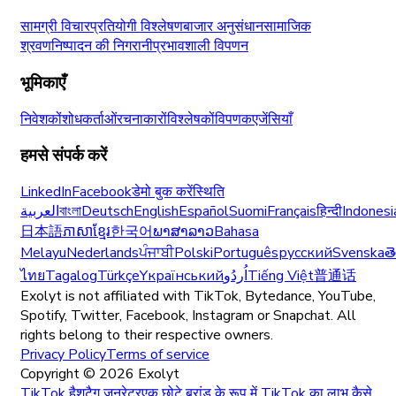
सामग्री विचार
प्रतियोगी विश्लेषण
बाजार अनुसंधान
सामाजिक
श्रवण
निष्पादन की निगरानी
प्रभावशाली विपणन
भूमिकाएँ
निवेशकों
शोधकर्ताओं
रचनाकारों
विश्लेषकों
विपणक
एजेंसियाँ
हमसे संपर्क करें
LinkedIn
Facebook
डेमो बुक करें
स्थिति
العربية
বাংলা
Deutsch
English
Español
Suomi
Français
हिन्दी
Indonesi
日本語
ភាសាខ្មែរ
한국어
ພາສາລາວ
Bahasa
Melayu
Nederlands
ਪੰਜਾਬੀ
Polski
Português
русский
Svenska
త
ไทย
Tagalog
Türkçe
Yкраїнський
اُردُو
Tiếng Việt
普通话
Exolyt is not affiliated with TikTok, Bytedance, YouTube,
Spotify, Twitter, Facebook, Instagram or Snapchat. All
rights belong to their respective owners.
Privacy Policy
Terms of service
Copyright ©
2026
Exolyt
TikTok हैशटैग जनरेटर
एक छोटे ब्रांड के रूप में TikTok का लाभ कैसे