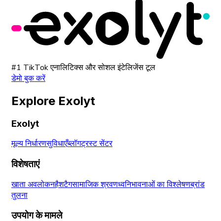
#1 TikTok एनालिटिक्स और सोशल इंटेलिजेंस टूल
डेमो बुक करें
Explore Exolyt
Exolyt
मूल्य निर्धारण
सुविधाएँ
ब्लॉग
ट्रस्ट सेंटर
विशेषताएं
खाता अवलोकन
हैशटैग
सामाजिक श्रवण
ध्वनि
भावनाओं का विश्लेषण
ब्रांड
तुलना
उपयोग के मामले