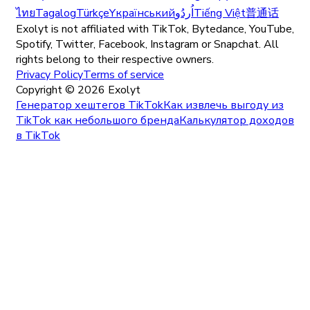
ไทย
Tagalog
Türkçe
Yкраїнський
اُردُو
Tiếng Việt
普通话
Exolyt is not affiliated with TikTok, Bytedance, YouTube,
Spotify, Twitter, Facebook, Instagram or Snapchat. All
rights belong to their respective owners.
Privacy Policy
Terms of service
Copyright ©
2026
Exolyt
Генератор хештегов TikTok
Как извлечь выгоду из
TikTok как небольшого бренда
Калькулятор доходов
в TikTok