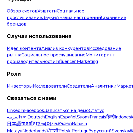
Обзор счетов
Хэштеги
Социальное
прослушивание
Звуки
Анализ настроений
Сравнение
брендов
Случаи использования
Идея контента
Анализ конкурентов
Исследование
рынка
Социальное прослушивание
Мониторинг
производительности
Influencer Marketing
Роли
Инвесторы
Исследователи
Создатели
Аналитики
Маркет
Связаться с нами
LinkedIn
Facebook
Записаться на демо
Статус
العربية
বাংলা
Deutsch
English
Español
Suomi
Français
हिन्दी
Indonesi
日本語
ភាសាខ្មែរ
한국어
ພາສາລາວ
Bahasa
Melayu
Nederlands
ਪੰਜਾਬੀ
Polski
Português
русский
Svenska
త