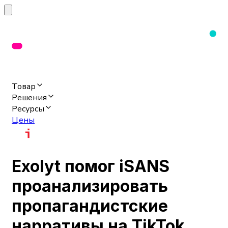
Товар
Решения
Ресурсы
Цены
Exolyt помог iSANS
проанализировать
пропагандистские
нарративы на TikTok