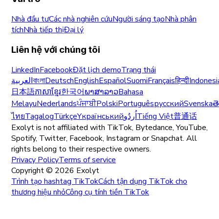
Nhà đầu tư
Các nhà nghiên cứu
Người sáng tạo
Nhà phân
tích
Nhà tiếp thị
Đại lý
Liên hệ với chúng tôi
LinkedIn
Facebook
Đặt lịch demo
Trạng thái
العربية
বাংলা
Deutsch
English
Español
Suomi
Français
हिन्दी
Indonesi
日本語
ភាសាខ្មែរ
한국어
ພາສາລາວ
Bahasa
Melayu
Nederlands
ਪੰਜਾਬੀ
Polski
Português
русский
Svenska
త
ไทย
Tagalog
Türkçe
Yкраїнський
اُردُو
Tiếng Việt
普通话
Exolyt is not affiliated with TikTok, Bytedance, YouTube,
Spotify, Twitter, Facebook, Instagram or Snapchat. All
rights belong to their respective owners.
Privacy Policy
Terms of service
Copyright ©
2026
Exolyt
Trình tạo hashtag TikTok
Cách tận dụng TikTok cho
thương hiệu nhỏ
Công cụ tính tiền TikTok