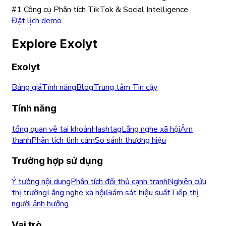
#1 Công cụ Phân tích TikTok & Social Intelligence
Đặt lịch demo
Explore Exolyt
Exolyt
Bảng giá
Tính năng
Blog
Trung tâm Tin cậy
Tính năng
tổng quan vê tai khoản
Hashtag
Lắng nghe xã hội
Âm
thanh
Phân tích tình cảm
So sánh thương hiệu
Trường hợp sử dụng
Ý tưởng nội dung
Phân tích đối thủ cạnh tranh
Nghiên cứu
thị trường
Lắng nghe xã hội
Giám sát hiệu suất
Tiếp thị
người ảnh hưởng
Vai trò