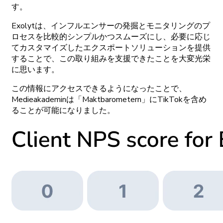
す。
Exolytは
、
インフルエンサーの
発掘と
モニタリングの
プ
ロセスを
比較的
シンプルかつ
スムーズにし、
必要に
応じ
て
カスタマイズした
エクスポートソリューションを
提供
することで、
この
取り
組みを
支援できたことを
大変光栄
に
思います。
この
情報に
アクセスできるようになったことで、
Medieakademinは
「Maktbarometern」に
TikTokを
含め
ることが
可能になりました。