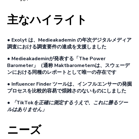
主な
ハイライト
●
Exolyt
は、
Medieakademin
の
年次
デジタルメディア
調査に
おける
調査要件の
達成を
支援しました
●
Medieakademinが
発表する
「The
Power
Barometer」
（通称
Maktbarometern
は
、
スウェーデ
ンに
おける
同種の
レポートとして
唯
一の
存在です
●
Influencer
Finder
ツールは、
インフルエンサーの
発掘
プロセスを
比較的容易で
煩雑さのないものにしました
●
「TikTokを
正確に
測定するうえで、
これに
勝る
ツー
ルはありません」
ニーズ