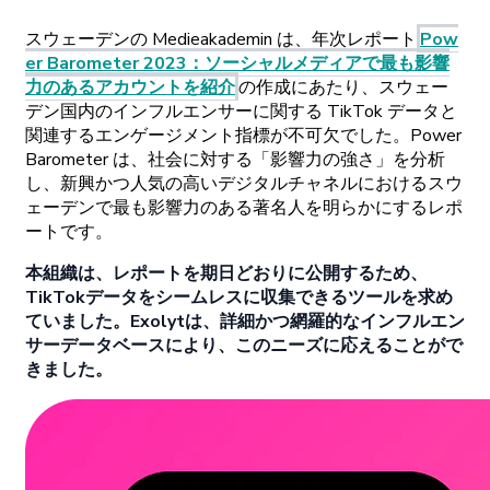
スウェーデンの
Medieakademin
は、
年次
レポート
Pow
er
Barometer
2023
：
ソーシャルメディアで
最も
影響
力の
ある
アカウントを
紹介
の
作成に
あたり、
スウェー
デン
国内の
インフルエンサーに
関する
TikTok
データと
関連する
エンゲージメント
指標が
不可欠でした。
Power
Barometer
は、
社会に
対する
「影響力の
強さ」を
分析
し、
新興かつ
人気の
高い
デジタルチャネルに
おける
スウ
ェーデンで
最も
影響力の
ある
著名人を
明らかに
する
レポ
ートです。
本組織は
、
レポートを
期日どおりに
公開するため、
TikTok
データを
シームレスに
収集できる
ツールを
求め
ていました。
Exolytは、
詳細かつ
網羅的な
インフルエン
サーデータベースにより、
この
ニーズに
応えることがで
きました。