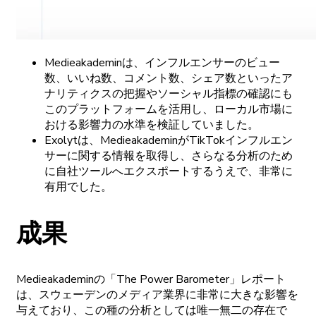
Medieakademinは
、
インフルエンサーの
ビュー
数、
いいね
数、
コメント
数、
シェア
数と
いった
ア
ナリティクスの
把握や
ソーシャル
指標の
確認にも
この
プラットフォームを
活用し、
ローカル
市場に
おける
影響力の
水準を
検証していました。
Exolytは
、
Medieakademinが
TikTok
インフルエン
サーに
関する
情報を
取得し、さらなる
分析の
ため
に
自社
ツールへ
エクスポートするうえで、
非常に
有用でした。
成果
Medieakademinの
「The
Power
Barometer」
レポート
は、
スウェーデンの
メディア
業界に
非常に
大きな
影響を
与えており、
この
種の
分析としては
唯
一
無
二の
存在で