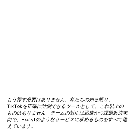
もう
探す
必要はありません。
私たちの
知る
限り、
TikTokを
正確に
計測できる
ツールとして、
これ
以上の
ものはありません。
チームの
対応は
迅速かつ
課題解決志
向で、
Exolytの
ような
サービスに
求めるものをすべて
備
えています。