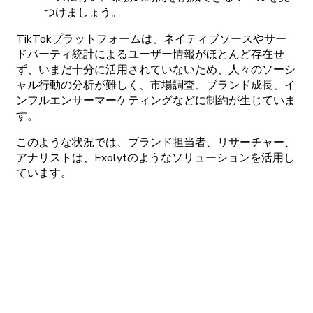
つけましょう。
TikTok
プラットフォームは、
ネイティブソースや
サー
ドパーティ
統計に
よる
ユーザー
情報がほと
んど
存在せ
ず、
いまだ
十
分に
活用されていないため、
人々の
ソーシ
ャル
行動の
分析が
難しく、
市場調査、
ブランド
成長、
イ
ンフルエンサーマーケティングなどに
制約が
生じていま
す。
この
ような
状況では、
ブランド
担当者、
リサーチャー、
アナリストは、
Exolytの
ような
ソリューションを
活用し
ています。