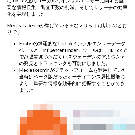
に
TikTok
上の
ローカルな
インフルエンサーに
関する
重
要な
情報収集、
調査工数の
削減、
そして
リサーチの
効率
化を
実現しました。
Medieakademinが
挙げている
主な
メリットは
以下のと
お
りです。
Exolytの
網羅的な
TikTok
インフルエンサーデータ
ベースと
「Influencer
Finder」
ツールは、
TikTok
上
では
通常見つけに
くい
スウェーデンの
アカウント
の
発見と
トラッキングを
可能にしました。
Medieakedminが
プラットフォームを
利用していた
当時は
ベータ
版だった
オーディエンス
属性機能に
より、
重要な
情報を
効果的に
把握することができ
ました。