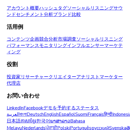
アカウント概要
ハッシュタグ
ソーシャルリスニング
サウ
ンド
センチメント分析
ブランド比較
活用例
コンテンツ企画
競合分析
市場調査
ソーシャルリスニング
パフォーマンスモニタリング
インフルエンサーマーケテ
ィング
役割
投資家
リサーチャー
クリエイター
アナリスト
マーケター
代理店
お問い合わせ
LinkedIn
Facebook
デモを予約する
ステータス
العربية
বাংলা
Deutsch
English
Español
Suomi
Français
हिन्दी
Indonesi
日本語
ភាសាខ្មែរ
한국어
ພາສາລາວ
Bahasa
Melayu
Nederlands
ਪੰਜਾਬੀ
Polski
Português
русский
Svenska
త