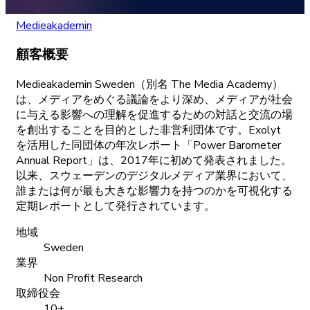
Medieakademin
顧客概要
Medieakademin
Sweden
（別名
The
Media
Academy）
は、
メディアをめぐる
議論をより
深め、
メディアが
社会
に
与える
影響への
理解を
促進するための
対話と
交流の
場
を
創出することを
目的とした
非営利団体です。
Exolyt
を
活用した
同団体の
年次
レポート
「Power
Barometer
Annual
Report」は、
2017
年に
初めて
発表されました。
以来、
スウェーデンの
デジタルメディア
業界に
おいて、
誰または
何が
最も
大きな
影響力を
持つのかを
可視化する
定期
レポートとして
発行されています。
地域
Sweden
業界
Non Profit Research
取締役会
10+