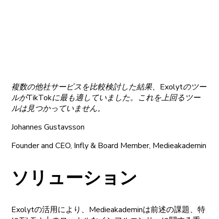
複数の
他社
サービスを
比較検討した
結果、
Exolytの
ツー
ルが
TikTokに
最も
適していました。
これを
上回る
ツー
ルは
見つかっていません。
Johannes Gustavsson
Founder and CEO, Infly & Board Member, Medieakademin
ソリューション
Exolytの
活用により、
Medieakademinは
前述の
課題、
特