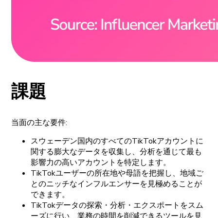
課題
当面の
主な
要件
:
スウェーデン
国内の
すべての
TikTok
アカウントに
関する
膨大な
データを
収集し、
分析を
通じて
最も
影響力の
高い
アカウントを
特定します。
TikTok
ユーザーの
所在地や
母語を
把握し、
地域ご
との
ニッチな
インフルエンサーを
見極めることが
できます。
TikTok
データの
探索
・
分析
・
エクスポートを
スム
ーズに
行い、
業務の
時間を
削減できる
ツールを
見