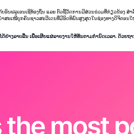
ບອິນຟລູເອນເຊີທ້ອງຖິ່ນ ແລະ ຕົວຊີ້ວັດການມີສ່ວນຮ່ວມທີ່ກ່ຽວຂ້ອງ ສ
ນຳສະເໜີບຸກຄົນຊາວສະວີເດນທີ່ມີອິດທິພົນສູງສຸດໃນຊ່ອງທາງດິຈິຕອນ
ີ້ໄດ້ຢ່າງລາບລື່ນ ເພື່ອເຜີຍແຜ່ລາຍງານໃຫ້ທັນຕາມກຳນົດເວລາ. ດ້ວຍຖ