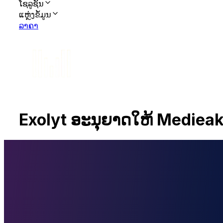
ໂຊລູຊັນ
ແຫຼ່ງຂໍ້ມູນ
ລາຄາ
Exolyt ອະນຸຍາດໃຫ້ Medieak