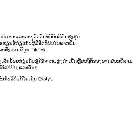
ວິເຄາະແລະລະບຸຕົວຕົນທີ່ມີອິດທິພົນສູງສຸດ.
ອຮຽນຮູ້ກ່ຽວກັບຜູ້ມີອິດທິພົນໃນພາກພື້ນ.
ະສົ່ງອອກຂໍ້ມູນ TikTok.
ເລັກນ້ອຍກ່ຽວກັບຜູ້ໃຊ້ຈາກແຫຼ່ງກໍາເນີດຫຼືສະຖິຕິຂອງພາກສ່ວນທີສາມ
ດທິພົນ, ແລະອື່ນໆ.
້ນກັບວິທີແກ້ໄຂເຊັ່ນ Exolyt.