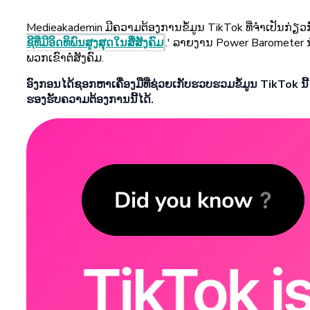
Medieakademin ມີຄວາມຕ້ອງການຂໍ້ມູນ TikTok ທີ່ຈຳເປັນກ່ຽວກັ
ຊີທີ່ມີອິດທິພົນສູງສຸດໃນສື່ສັງຄົມ
.' ລາຍງານ Power Barometer 
ພວກເຂົາຕໍ່ສັງຄົມ.
ອົງກອນໄດ້ຊອກຫາເຄື່ອງມືທີ່ຊ່ວຍເກັບຮວບຮວມຂໍ້ມູນ TikTok ນ
ຮອງຮັບຄວາມຕ້ອງການນີ້ໄດ້.