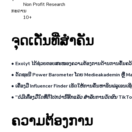
Non Profit Research
ກະດານ
10+
ຈຸດ​ເດັ່ນ​ທີ່​ສໍາ​ຄັນ​
● Exolyt ໄດ້ຊ່ວຍຕອບສະໜອງຄວາມຕ້ອງການດ້ານການຄົ້ນຄວ້
● ດັດຊະນີ Power Barometer ໂດຍ Medieakademin ຫຼື
Ma
● ເຄື່ອງມື Influencer Finder ເຮັດໃຫ້ການຄົ້ນຫາອິນຟລູເອນເຊີເ
●
''ບໍ່ມີເຄື່ອງມືໃດທີ່ດີໄປກວ່ານີ້ອີກແລ້ວ ສຳລັບການວັດຜົນ TikT
ຄວາມຕ້ອງການ