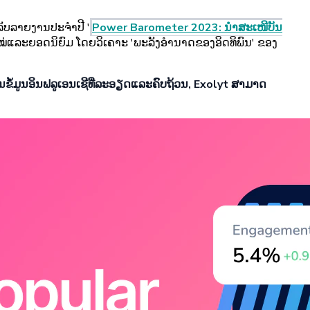
ຳລັບລາຍງານປະຈຳປີ '
Power Barometer 2023: ນຳສະເໜີບັນ
ໃໝ່ແລະຍອດນິຍົມ ໂດຍວິເຄາະ 'ພະລັງອຳນາດຂອງອິດທິພົນ' ຂອງ
ານຂໍ້ມູນອິນຟລູເອນເຊີທີ່ລະອຽດແລະຄົບຖ້ວນ, Exolyt ສາມາດ