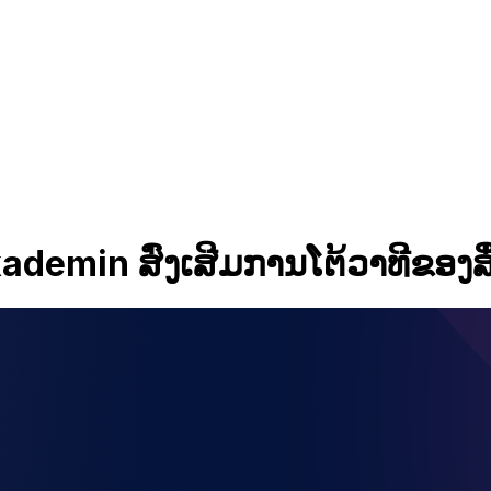
ademin ສົ່ງເສີມການໂຕ້ວາທີຂອງສ