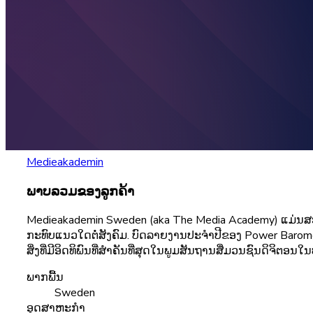
Medieakademin
ພາບລວມຂອງລູກຄ້າ
Medieakademin Sweden (aka The Media Academy) ແມ່ນສະມາຄົ
ກະທົບແນວໃດຕໍ່ສັງຄົມ. ບົດລາຍງານປະຈໍາປີຂອງ Power Barometer 
ສິ່ງທີ່ມີອິດທິພົນທີ່ສໍາຄັນທີ່ສຸດໃນພູມສັນຖານສື່ມວນຊົນດິຈິຕອນ
ພາກພື້ນ
Sweden
ອຸດສາຫະກໍາ