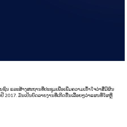
ົນ ແລະສ້າງສະຖານທີ່ປະຊຸມເພື່ອເພີ່ມຄວາມເຂົ້າໃຈວ່າສື່ມີຜົນ
ີ 2017. ມັນເປັນບົດລາຍງານທີ່ເກີດຂື້ນເລື້ອຍໆວ່າແຜນທີ່ໃຜຫຼື