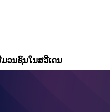
ື່ມວນຊົນໃນສວີເດນ