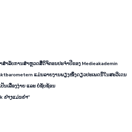
າສຳລັບການສຳຫຼວດສື່ດິຈິຕອນປະຈຳປີຂອງ Medieakademin
ktbarometern
ແມ່ນລາຍງານພຽງໜຶ່ງດຽວປະເພດນີ້ໃນສະວີເດນ
ປັນເລື່ອງງ່າຍ ແລະ ບໍ່ຊັບຊ້ອນ
ok ຢ່າງແມ່ນຍຳ''