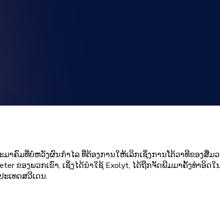
ມທີ່ບໍ່ຫວັງຜົນກຳໄລ ທີ່ຕ້ອງການໃຫ້ເລິກເຊິ່ງການໂຕ້ວາທີຂອງສື່ມວນຊ
ຂອງພວກເຂົາ, ເຊິ່ງໄດ້ນໍາໃຊ້ Exolyt, ໄດ້ຖືກຈັດພີມມາຄັ້ງທໍາອິດໃນປ
ໃນປະເທດສວີເດນ.