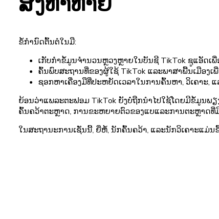
ສິ່ງທ້າທາຍ
ຂໍ້​ກໍາ​ນົດ​ຕົ້ນ​ຕໍ​ໃນ​ມື​:
ເກັບກໍາຂໍ້ມູນຈໍານວນຫຼວງຫຼາຍໃນບັນຊີ TikTok ຊູແອັດເພື່ອ
ຄົ້ນພົບສະຖານທີ່ຂອງຜູ້ໃຊ້ TikTok ແລະພາສາພື້ນເມືອງເພື່
ຊອກຫາເຄື່ອງມືທີ່ປະຫຍັດເວລາໃນການຄົ້ນຫາ, ວິເຄາະ, ແລ
ຍ້ອນວ່າແພລະຕະຟອມ TikTok ຍັງບໍ່ຖືກນໍາໄປໃຊ້ໂດຍມີຂໍ້ມູນພຽງ
ຄົ້ນຄວ້າຕະຫຼາດ, ການຂະຫຍາຍຕົວຂອງແບແລະການຕະຫຼາດທີ່ມີອິ
ໃນສະຖານະການເຊັ່ນນີ້, ຍີ່ຫໍ້, ນັກຄົ້ນຄວ້າ, ແລະນັກວິເຄາະແມ່ນຂຶ