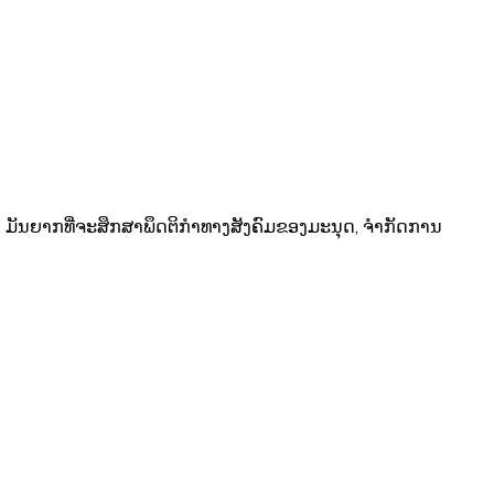
, ມັນຍາກທີ່ຈະສຶກສາພຶດຕິກໍາທາງສັງຄົມຂອງມະນຸດ, ຈໍາກັດການ