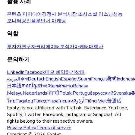
활용 사례
콘텐츠 아이디어
경쟁사 분석
시장 조사
소셜 리스닝
성능
모니터링
인플루언서 마케팅
역할
투자자
연구자
크리에이터
분석가
마케터
대행사
문의하기
LinkedIn
Facebook
데모 예약하기
상태
العربية
বাংলা
Deutsch
English
Español
Suomi
Français
हिन्दी
Indonesi
日本語
ភាសាខ្មែរ
한국어
ພາສາລາວ
Bahasa
Melayu
Nederlands
ਪੰਜਾਬੀ
Polski
Português
русский
Svenska
త
ไทย
Tagalog
Türkçe
Yкраїнський
اُردُو
Tiếng Việt
普通话
Exolyt is not affiliated with TikTok, Bytedance, YouTube,
Spotify, Twitter, Facebook, Instagram or Snapchat. All
rights belong to their respective owners.
Privacy Policy
Terms of service
Copyright ©
2026
Exolyt