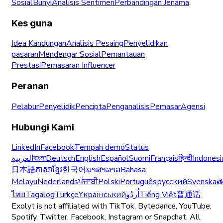
Sosial
Bunyi
Analisis Sentimen
Perbandingan Jenama
Kes guna
Idea Kandungan
Analisis Pesaing
Penyelidikan
pasaran
Mendengar Sosial
Pemantauan
Prestasi
Pemasaran Influencer
Peranan
Pelabur
Penyelidik
Pencipta
Penganalisis
Pemasar
Agensi
Hubungi Kami
LinkedIn
Facebook
Tempah demo
Status
العربية
বাংলা
Deutsch
English
Español
Suomi
Français
हिन्दी
Indonesi
日本語
ភាសាខ្មែរ
한국어
ພາສາລາວ
Bahasa
Melayu
Nederlands
ਪੰਜਾਬੀ
Polski
Português
русский
Svenska
త
ไทย
Tagalog
Türkçe
Yкраїнський
اُردُو
Tiếng Việt
普通话
Exolyt is not affiliated with TikTok, Bytedance, YouTube,
Spotify, Twitter, Facebook, Instagram or Snapchat. All