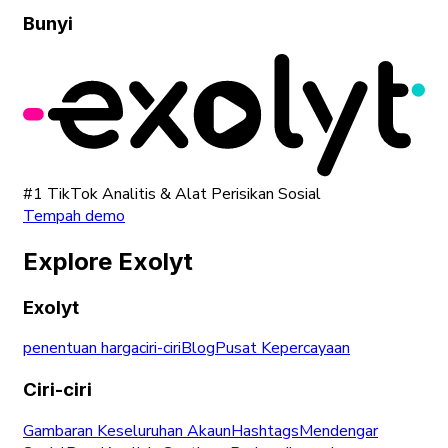
Bunyi
#1 TikTok Analitis & Alat Perisikan Sosial
Tempah demo
Explore Exolyt
Exolyt
penentuan harga
ciri-ciri
Blog
Pusat Kepercayaan
Ciri-ciri
Gambaran Keseluruhan Akaun
Hashtags
Mendengar