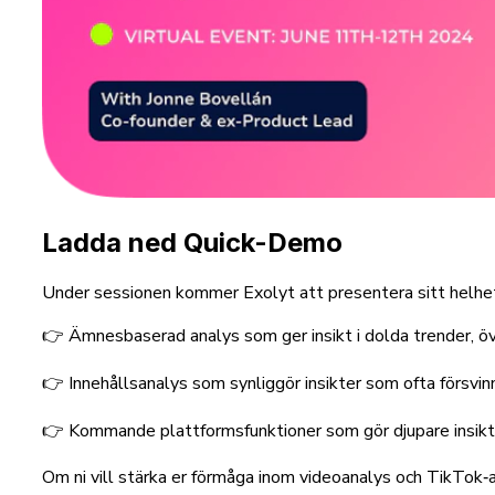
Ladda ned Quick-Demo
Under sessionen kommer Exolyt att presentera sitt helhets
👉 Ämnesbaserad analys som ger insikt i dolda trender, 
👉 Innehållsanalys som synliggör insikter som ofta försvin
👉 Kommande plattformsfunktioner som gör djupare insikter 
Om ni vill stärka er förmåga inom videoanalys och TikTok‑an