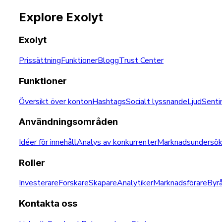
Explore Exolyt
Exolyt
Prissättning
Funktioner
Blogg
Trust Center
Funktioner
Översikt över konton
Hashtags
Socialt lyssnande
Ljud
Senti
Användningsområden
Idéer för innehåll
Analys av konkurrenter
Marknadsundersök
Roller
Investerare
Forskare
Skapare
Analytiker
Marknadsförare
Byr
Kontakta oss