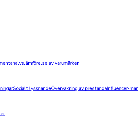
mentanalys
Jämförelse av varumärken
ningar
Socialt lyssnande
Övervakning av prestanda
Influencer-mar
åer