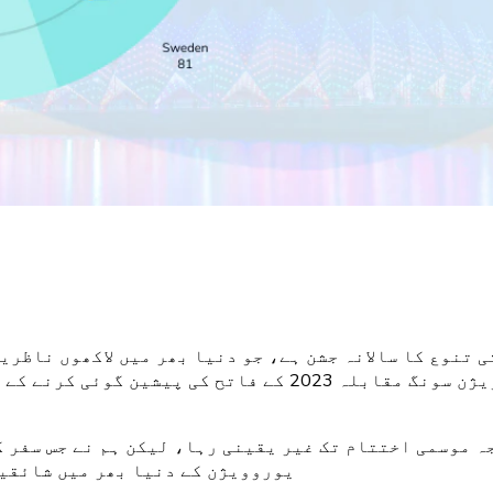
تنوع کا سالانہ جشن ہے، جو دنیا بھر میں لاکھوں ناظری
انا مقابلہ 2023 کا حتمی نتیجہ موسمی اختتام تک غیر یقینی رہا، لیکن 
یوروویژن کے دنیا بھر میں شائقین