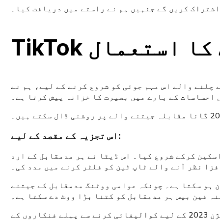
اشتراک کریں گے جنہیں ہم نے راستے میں دریافت کیا۔
اس مہم جوئی کو شروع کرنے کے لیے، ہم نے TikTok تجزیات کی وسیع دنیا کا جائزہ لیا۔ TikTok، اپنے بڑے صارف کی بنیاد اور عالمی رسائی کے
احساسات کے بارے میں بصیرت کا خزانہ پیش کرتا ہے۔
اس تجزیہ کے مقصد کے لیے:
سکین کرکے شروع کیا۔ اس ڈیٹا نے ہر مدمقابل کے ارد
فزا نظر آنے والے ٹاپ ٹین کو فلٹر کرنے میں مدد کی۔
ون ہو سکتا ہے۔ چونکہ عوامی ووٹنگ مدمقابل کے جیتنے
نہ فین بیس ہر مدمقابل کو کتنا بڑا ووٹ دے سکتا ہے۔