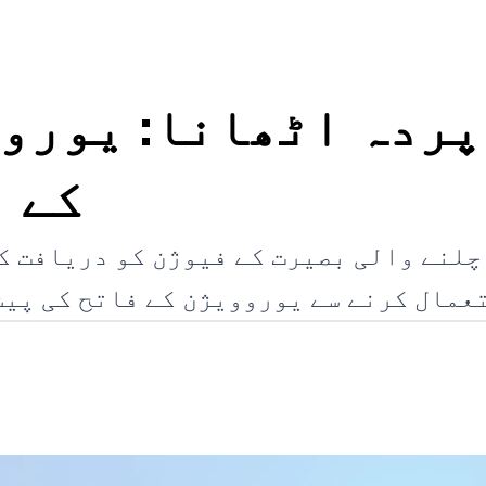
کے ف
 چلنے والی بصیرت کے فیوژن کو دریافت ک
ستعمال کرنے سے یوروویژن کے فاتح کی پی