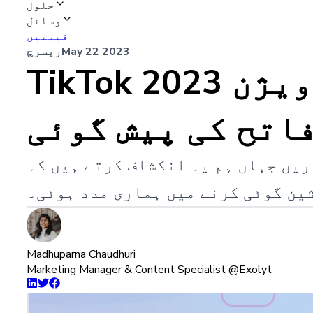
حلول
وسائل
قیمتیں
May 22 2023
ریسرچ
TikTok ڈیٹا کی طاقت سے پردہ اٹھانا: یوروویژن 2023
اتح کی پیش گوئی
ریں جہاں ہم یہ انکشاف کرتے ہیں کہ
شین گوئی کرنے میں ہماری مدد ہوئی۔
Madhuparna Chaudhuri
Marketing Manager & Content Specialist @Exolyt