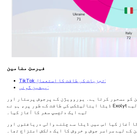
فہرستِ مضامین
TikTok تجزیات کی طاقت کا استعمال:
پیشین گوئی:
ن کو مسحور کرتا ہے۔ یوروویژن کے پرجوش پرستار اور
ڈیٹا اینالیٹکس کی طاقت کے طور پر، ہم نے Exolyt میں یوروویژن سونگ مقابلہ 2023 کے فاتح کی پیشین گوئی کرنے کے لیے TikTok ڈیٹا کی صلاحیت کو ننگا کرنے کے
لیے ایک دلچسپ سفر کا آغاز کیا۔
ہم نے جس سفر کا آغاز کیا اس میں ڈیٹا سے چلنے والی دریافتوں اور
 کے لیے سراسر جوش و خروش کا ایک دلکش امتزاج تھا۔