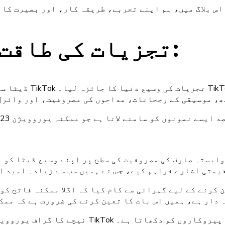
اس بلاگ میں، ہم اپنے تجربے، طریقہ کار، اور بصیرت کا 
TikTok تجزیات کی طاقت کا استعمال:
ڈیٹا سے چلنے والے 
، موسیقی کے رجحانات، مداحوں کی مصروفیت، اور وائرل 
لانا ہے جو ممکنہ یوروویژن 2023 گانا مقابلہ جیتنے والے پر روشنی ڈال سکتے ہیں۔
وابستہ صارف کی مصروفیت کی سطح پر اپنے وسیع ڈیٹا کو ا
قیمتی اشارے فراہم کیے، جس نے ہمیں سب سے زیادہ امید ا
ن کرنے کے لیے گہرائی سے کام کیا کہ اگلا ممکنہ فاتح ک
 دار ہے، ہمیں اس بات کا تعین کرنے کی ضرورت ہے کہ ممک
نیچے کا گراف یوروویژن 2023 کے لیے کوالیفائی کرنے سے پہلے فنکاروں کے TikTok پیروکاروں کو دکھاتا ہے۔