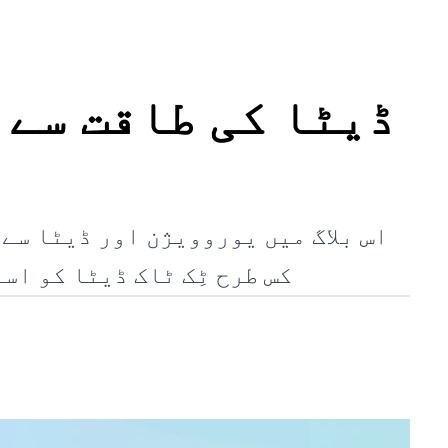
اس بلاگ میں یوروویژن اور ڈیٹا سے
کس طرح ٹِک ٹاک ڈیٹا کو ا