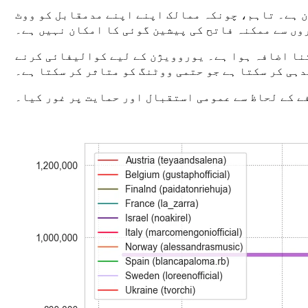
ن ہے۔ تاہم، چونکہ ممالک اپنے اپنے مدمقابل کو ووٹ
وں سے ممکنہ فاتح کی پیشین گوئی کا امکان نہیں ہے۔
تنا اضافہ ہوا ہے۔ یوروویژن کے لیے کوالیفائی کرنے
ہی کر سکتا ہے جو حتمی ووٹنگ کو متاثر کر سکتا ہے۔
فے کے لحاظ سے عمومی استقبال اور حمایت پر غور کیا۔