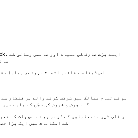
ساتھ
اس ڈیٹا سے فائدہ اٹھاتے ہوئے، ہمارا مقصد ایسے نمونوں کو سامنے 
ہم نے تمام ممالک میں شرکت کرنے والے ہر فنکار سے 
گرد جوش و خروش کی سطح کے بارے میں 
ان ٹاپ ٹین مدمقابلوں کے لیے، ہم نے اس بات کا تعی
کے امکانات میں ایک بڑا حصہ