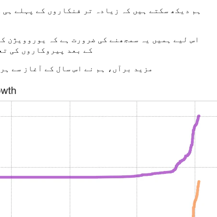
ہم دیکھ سکتے ہیں کہ زیادہ تر فنکاروں کے پہلے ہی 
اس لیے ہمیں یہ سمجھنے کی ضرورت ہے کہ یوروویژن ک
کے بعد پیروکاروں کی تع
مزید برآں، ہم نے اس سال کے آغاز سے ہر