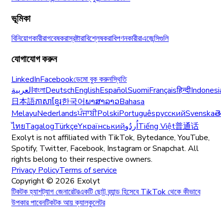
ভূমিকা
বিনিয়োগকারীরা
গবেষকরা
স্রষ্টারা
বিশ্লেষকরা
বিপণনকারীরা
এজেন্সিগুলি
যোগাযোগ করুন
LinkedIn
Facebook
ডেমো বুক করুন
স্থিতি
العربية
বাংলা
Deutsch
English
Español
Suomi
Français
हिन्दी
Indonesi
日本語
ភាសាខ្មែរ
한국어
ພາສາລາວ
Bahasa
Melayu
Nederlands
ਪੰਜਾਬੀ
Polski
Português
русский
Svenska
త
ไทย
Tagalog
Türkçe
Yкраїнський
اُردُو
Tiếng Việt
普通话
Exolyt is not affiliated with TikTok, Bytedance, YouTube,
Spotify, Twitter, Facebook, Instagram or Snapchat. All
rights belong to their respective owners.
Privacy Policy
Terms of service
Copyright ©
2026
Exolyt
টিকটক হ্যাশট্যাগ জেনারেটর
একটি ছোট ব্র্যান্ড হিসেবে TikTok থেকে কীভাবে
উপকার পাবেন
টিকটক আয় ক্যালকুলেটর