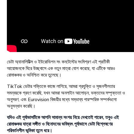
ডেটা অ্যানালিটিক্স ও ইউরোভিশন সং কনটেস্টের সংমিশ্রণ এই প্রতীকী
আয়োজনকে ঘিরে উচ্ছ্বাসে এক নতুন মাত্রা যোগ করেছে, যা এটিকে আরও
রোমাঞ্চকর ও অনিশ্চিত করে তুলেছে।
TikTok ডেটার শক্তিকে কাজে লাগিয়ে, আমরা প্রযুক্তি ও সৃজনশীলতার
সমন্বয়কে গ্রহণ করেছি, যখন আমরা অনলাইন আলোড়ন, ভক্তদের সম্পৃক্ততা ও
অনুসরণ, এবং Eurovision বিজয়ীর মধ্যে সম্ভাব্য পারস্পরিক সম্পর্কগুলো
অনুসন্ধান করেছি।
যদিও এই পূর্বাভাসটিকে আপনি সামান্য সংশয় নিয়ে দেখতেই পারেন, তবুও এই
রোমাঞ্চকর যাত্রা সঙ্গীত ও বিনোদনের ভবিষ্যৎ পূর্বাভাসে ডেটা বিশ্লেষণের
পরিবর্তনশীল ভূমিকা তুলে ধরে।