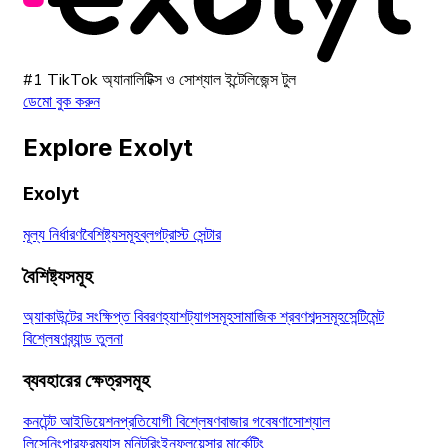
#1 TikTok অ্যানালিটিক্স ও সোশ্যাল ইন্টেলিজেন্স টুল
ডেমো বুক করুন
Explore Exolyt
Exolyt
মূল্য নির্ধারণ
বৈশিষ্ট্যসমূহ
ব্লগ
ট্রাস্ট সেন্টার
বৈশিষ্ট্যসমূহ
অ্যাকাউন্টের সংক্ষিপ্ত বিবরণ
হ্যাশট্যাগসমূহ
সামাজিক শ্রবণ
শব্দসমূহ
সেন্টিমেন্ট
বিশ্লেষণ
ব্র্যান্ড তুলনা
ব্যবহারের ক্ষেত্রসমূহ
কনটেন্ট আইডিয়েশন
প্রতিযোগী বিশ্লেষণ
বাজার গবেষণা
সোশ্যাল
লিসেনিং
পারফরম্যান্স মনিটরিং
ইনফ্লুয়েন্সার মার্কেটিং