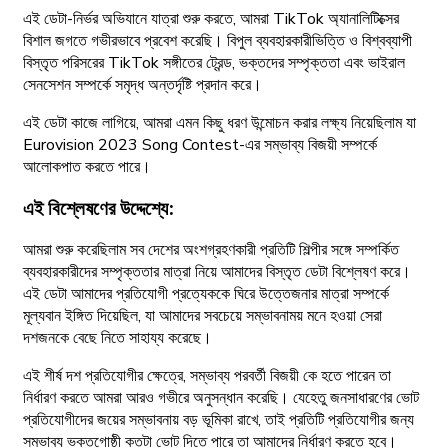
এই ডেটা-নির্ভর অভিযানে যাত্রা শুরু করতে, আমরা TikTok অ্যানালিটিক্সের
বিশাল জগতে গভীরভাবে প্রবেশ করেছি। বিপুল ব্যবহারকারীভিত্তি ও বিশ্বব্যাপী
বিস্তৃত পরিসরের TikTok সঙ্গীতের ট্রেন্ড, ভক্তদের সম্পৃক্ততা এবং ভাইরাল
সেনসেশন সম্পর্কে সমৃদ্ধ অন্তর্দৃষ্টি প্রদান করে।
এই ডেটা কাজে লাগিয়ে, আমরা এমন কিছু ধরণ উন্মোচন করার লক্ষ্য নিয়েছিলাম যা
Eurovision 2023 Song Contest-এর সম্ভাব্য বিজয়ী সম্পর্কে
আলোকপাত করতে পারে।
এই বিশ্লেষণের উদ্দেশ্যে:
আমরা শুরু করেছিলাম সব দেশের অংশগ্রহণকারী প্রতিটি শিল্পীর সঙ্গে সম্পর্কিত
ব্যবহারকারীদের সম্পৃক্ততার মাত্রা নিয়ে আমাদের বিস্তৃত ডেটা বিশ্লেষণ করে।
এই ডেটা আমাদের প্রতিযোগী প্রত্যেককে ঘিরে উত্তেজনার মাত্রা সম্পর্কে
মূল্যবান ইঙ্গিত দিয়েছিল, যা আমাদের সবচেয়ে সম্ভাবনাময় মনে হওয়া সেরা
দশজনকে বেছে নিতে সাহায্য করেছে।
এই শীর্ষ দশ প্রতিযোগীর ক্ষেত্রে, সম্ভাব্য পরবর্তী বিজয়ী কে হতে পারেন তা
নির্ধারণ করতে আমরা আরও গভীরে অনুসন্ধান করেছি। যেহেতু জনসাধারণের ভোট
প্রতিযোগীদের জয়ের সম্ভাবনায় বড় ভূমিকা রাখে, তাই প্রতিটি প্রতিযোগীর জন্য
সম্ভাব্য ভক্তগোষ্ঠী কতটা ভোট দিতে পারে তা আমাদের নির্ধারণ করতে হবে।