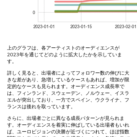
上の
グラフは、
各
アーティストの
オーディエンスが
2023
年を
通じてどの
ように
拡大したかを
示していま
す。
詳しく
見ると、
出場者に
よって
フォロワー
数の
伸びに
大
きな
差があり、
急増している
ケースもあれば、
増加が
限
定的な
ケースも
見られます。
オーディエンス
成長率で
は、
フィンランド、
スウェーデン、
ノルウェー、
イスラ
エルが
突出しており、
一
方で
スペイン、
ウクライナ、
フ
ランスは
後れを
取っています。
さらに
、
出場者ごとに
異なる
成長
パターンが
見られま
す。
オーディエンスを
着実に
伸ばしている
出場者もいれ
ば、
ユーロビジョンの
決勝が
近づくに
つれて、
ほぼ
指数