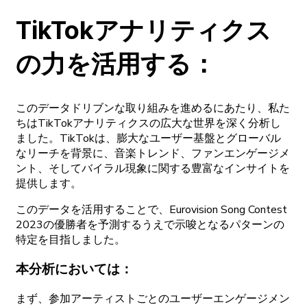
TikTok
アナリティクス
の
力を
活用する
：
この
データドリブンな
取り
組みを
進めるに
あたり、
私た
ちは
TikTok
アナリティクスの
広大な
世界を
深く
分析し
ました。
TikTokは、
膨大な
ユーザー
基盤と
グローバル
な
リーチを
背景に、
音楽
トレンド、
ファンエンゲージメ
ント、
そして
バイラル
現象に
関する
豊富な
インサイトを
提供します。
この
データを
活用することで、
Eurovision
Song
Contest
2023の
優勝者を
予測するうえで
示唆となる
パターンの
特定を
目指しました。
本分析に
おいては
：
まず
、
参加
アーティストごとの
ユーザーエンゲージメン