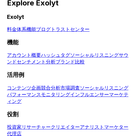
Explore Exolyt
Exolyt
料金体系
機能
ブログ
トラストセンター
機能
アカウント概要
ハッシュタグ
ソーシャルリスニング
サウ
ンド
センチメント分析
ブランド比較
活用例
コンテンツ企画
競合分析
市場調査
ソーシャルリスニング
パフォーマンスモニタリング
インフルエンサーマーケテ
ィング
役割
投資家
リサーチャー
クリエイター
アナリスト
マーケター
代理店