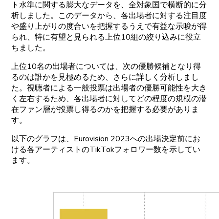
ト
水準に
関する
膨大な
データを、
全対象国で
横断的に
分
析しました。
この
データから、
各出場者に
対する
注目度
や
盛り
上がりの
度合いを
把握するうえで
有益な
示唆が
得
られ、
特に
有望と
見られる
上位
10
組の
絞り
込みに
役立
ちました。
上位
10
名の
出場者については、
次の
優勝候補となり
得
るのは
誰かを
見極めるため、さらに
詳しく
分析しまし
た。
視聴者に
よる
一
般投票は
出場者の
優勝可能性を
大き
く
左右するため、
各出場者に
対してどの
程度の
規模の
潜
在
ファン
層が
投票し
得るのかを
把握する
必要がありま
す。
以下の
グラフは、
Eurovision
2023への
出場決定前に
お
ける
各
アーティストの
TikTok
フォロワー
数を
示してい
ます。