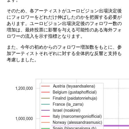
その
ため、
各
アーティストが
ユーロビジョン
出場決定後
に
フォロワーをどれだけ
伸ばしたのかを
把握する
必要が
あります。
ユーロビジョン
出場決定後の
フォロワー
数の
増加は、
最終投票に
影響を
与える
可能性の
ある
海外
フォ
ロワーの
流入を
示す
指標となります。
また
、
今年の
初めからの
フォロワー
増加数をもとに、
参
加
アーティストそれぞれに
対する
全体的な
反響と
支持も
考慮しました。