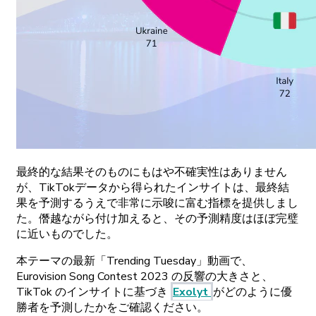
最終的な
結果そのものにもはや
不確実性はありません
が、
TikTok
データから
得られた
インサイトは、
最終結
果を
予測するうえで
非常に
示唆に
富む
指標を
提供しまし
た。
僭越ながら
付け
加えると、
その
予測精度はほぼ
完璧
に
近いものでした。
本
テーマの
最新
「Trending
Tuesday」
動画で、
Eurovision
Song
Contest
2023
の
反響の
大きさと、
TikTok
の
インサイトに
基づき
Exolyt
がどの
ように
優
勝者を
予測したかをご
確認ください。