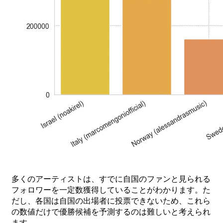
多くの
アーティストは、
すでに
自国の
ファンと
見られる
フォロワーを
一
定数獲得していることがわかります。
た
だし、
各国は
自国の
出場者に
投票できないため、
これら
の
数値だけで
優勝候補を
予測するのは
難しいと
考えられ
ます。