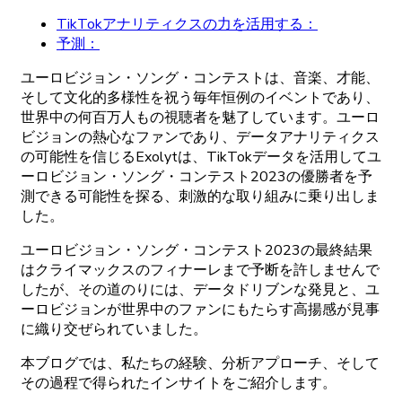
TikTokアナリティクスの力を活用する：
予測：
ユーロビジョン
・
ソング
・
コンテストは、
音楽、
才能、
そして
文化的多様性を
祝う
毎年恒例の
イベントであり、
世界中の
何百万人もの
視聴者を
魅了しています。
ユーロ
ビジョンの
熱心な
ファンであり、
データアナリティクス
の
可能性を
信じる
Exolytは、
TikTok
データを
活用して
ユ
ーロビジョン
・
ソング
・
コンテスト
2023の
優勝者を
予
測できる
可能性を
探る、
刺激的な
取り
組みに
乗り
出しま
した。
ユーロビジョン
・
ソング
・
コンテスト
2023の
最終結果
は
クライマックスの
フィナーレまで
予断を
許しませんで
したが、
その
道の
りには、
データドリブンな
発見と、
ユ
ーロビジョンが
世界中の
ファンにもたらす
高揚感が
見事
に
織り
交ぜられていました。
本
ブログでは、
私たちの
経験、
分析
アプローチ、
そして
その
過程で
得られた
インサイトをご
紹介します。