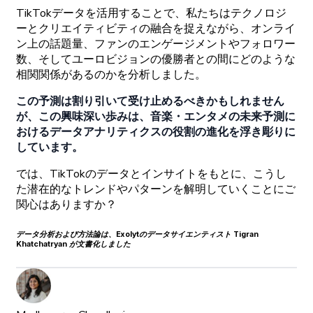
TikTok
データを
活用することで、
私たちは
テクノロジ
ーと
クリエイティビティの
融合を
捉えながら、
オンライ
ン
上の
話題量、
ファンの
エンゲージメントや
フォロワー
数、
そして
ユーロビジョンの
優勝者との
間に
どの
ような
相関関係があるのかを
分析しました。
この
予測は
割り
引いて
受け
止めるべきかもしれません
が、
この
興味深い
歩みは、
音楽
・
エンタメの
未来予測に
おける
データアナリティクスの
役割の
進化を
浮き
彫りに
しています。
では
、
TikTokの
データと
インサイトをもとに、
こうし
た
潜在的な
トレンドや
パターンを
解明していくことに
ご
関心はありますか？
データ
分析および
方法論は、
Exolytの
データサイエンティスト
Tigran
Khatchatryan
が
文書化しました