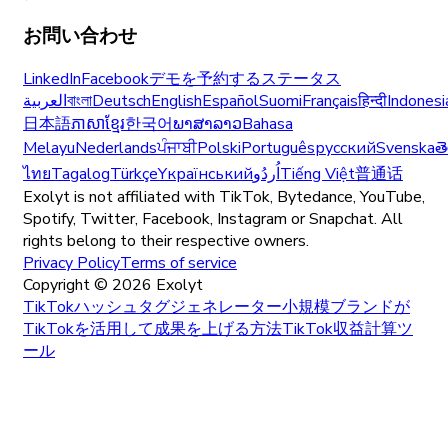
お問い合わせ
LinkedIn
Facebook
デモを予約する
ステータス
العربية
বাংলা
Deutsch
English
Español
Suomi
Français
हिन्दी
Indonesi
日本語
ភាសាខ្មែរ
한국어
ພາສາລາວ
Bahasa
Melayu
Nederlands
ਪੰਜਾਬੀ
Polski
Português
русский
Svenska
త
ไทย
Tagalog
Türkçe
Yкраїнський
اُردُو
Tiếng Việt
普通话
Exolyt is not affiliated with TikTok, Bytedance, YouTube,
Spotify, Twitter, Facebook, Instagram or Snapchat. All
rights belong to their respective owners.
Privacy Policy
Terms of service
Copyright ©
2026
Exolyt
TikTokハッシュタグジェネレーター
小規模ブランドが
TikTokを活用して成果を上げる方法
TikTok収益計算ツ
ール