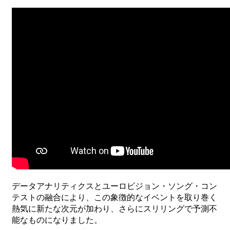
データアナリティクスと
ユーロビジョン
・
ソング
・
コン
テストの
融合により、
この
象徴的な
イベントを
取り
巻く
熱気に
新たな
次元が
加わり、さらに
スリリングで
予測不
能なものになりました。