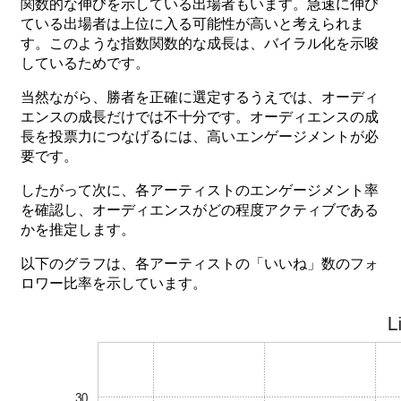
関数的な
伸びを
示している
出場者もいます。
急速に
伸び
ている
出場者は
上位に
入る
可能性が
高いと
考えられま
す。
この
ような
指数関数的な
成長は、
バイラル
化を
示唆
しているためです。
当然ながら
、
勝者を
正確に
選定するうえでは、
オーディ
エンスの
成長だけでは
不
十
分です。
オーディエンスの
成
長を
投票力に
つなげるには、
高い
エンゲージメントが
必
要です。
したがって
次に、
各
アーティストの
エンゲージメント
率
を
確認し、
オーディエンスがどの
程度
アクティブである
かを
推定します。
以下の
グラフは、
各
アーティストの
「いいね」
数の
フォ
ロワー
比率を
示しています。