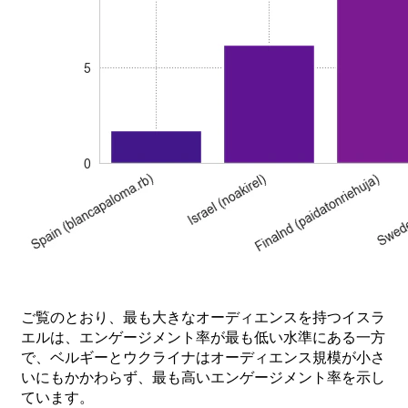
ご
覧のと
おり、
最も
大きな
オーディエンスを
持つ
イスラ
エルは、
エンゲージメント
率が
最も
低い
水準に
ある
一
方
で、
ベルギーと
ウクライナは
オーディエンス
規模が
小さ
いにもかかわらず、
最も
高い
エンゲージメント
率を
示し
ています。