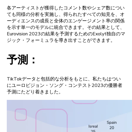
各
アーティストが
獲得した
コメント
数や
シェア
数につい
ても
同様の
分析を
実施し、
得られたすべての
知見を、
オ
ーディエンスの
成長と
全体の
エンゲージメント
率の
関係
を
示す
単
一の
モデルに
統合できます。
その
結果として、
Eurovision
2023の
結果を
予測するための
Exolyt
独自の
マ
ジック
・
フォーミュラを
導き
出すことができます。
予測
：
TikTok
データと
包括的な
分析をもとに、
私たちはつい
に
ユーロビジョン
・
ソング
・
コンテスト
2023の
優勝者
予測に
たどり
着きました。