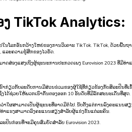
​ຂອງ TikTok Analytics​:
ເຂົ້າໄປໃນໂລກອັນກວ້າງໃຫຍ່ຂອງການວິເຄາະ TikTok. TikTok, ດ້ວຍພື້ນ
, ແລະຄວາມຮູ້ສຶກຂອງໄວຣັດ.
ີ່ສາມາດສ່ອງແສງເຖິງຜູ້ຊະນະການປະກວດເພງ Eurovision 2023 ທີ່ມີທ່າ
ວກັບລະດັບການມີສ່ວນຮ່ວມຂອງຜູ້ໃຊ້ທີ່ກ່ຽວຂ້ອງກັບສິລະປິນທີ່ເຂົ້າຮ່
ຊິ່ງໄດ້ຊ່ວຍໃຫ້ພວກເຮົາກັ່ນຕອງອອກ 10 ອັນດັບທີ່ມີລັກສະນະເດັ່ນທີ່ສຸດ.
ື່ອກໍານົດວ່າໃຜສາມາດເປັນຜູ້ຊະນະທີ່ອາດມີຕໍ່ໄປ. ນັບຕັ້ງແຕ່ການລົ
ທີ່ມີທ່າແຮງສາມາດລົງຄະແນນສຽງສໍາລັບຜູ້ແຂ່ງຂັນແຕ່ລະຄົນ.
ລະປິນກ່ອນທີ່ຈະມີຄຸນສົມບັດສໍາລັບ Eurovision 2023.