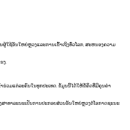
ຖານຜູ້ໃຊ້ອັນໃຫຍ່ຫຼວງແລະການເຂົ້າເຖິງທົ່ວໂລກ, ສະຫນອງຄວາມ
ແຮງ.
ວມແຕ່ລະຄົນໃນທຸກປະເທດ. ຂໍ້ມູນນີ້ໄດ້ໃຫ້ຂໍ້ຄຶດທີ່ມີຄຸນຄ່າ
ງຄະແນນສຽງສາທາລະນະເປັນການປະກອບສ່ວນອັນໃຫຍ່ຫຼວງຕໍ່ໂອກາດຊະນະ