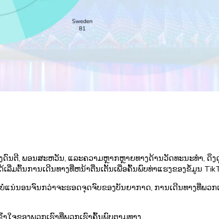
ດົນຕີ, ພອນສະຫວັນ, ແລະຄວາມຫຼາກຫຼາຍທາງດ້ານວັດທະນະທໍາ, ດຶງດ
ດ້ເລີ່ມຕົ້ນການເດີນທາງທີ່ຫນ້າຕື່ນເຕັ້ນເພື່ອຄົ້ນພົບທ່າແຮງຂອງຂໍ້
່ແນ່ນອນຈົນກວ່າຈະຮອດຈຸດຈົບຂອງບັນຍາກາດ, ການເດີນທາງທີ່ພວກເຮົາໄ
ຂົ້າໃຈຂອງພວກເຮົາທີ່ພວກເຮົາຄົ້ນພົບຕາມທາງ.