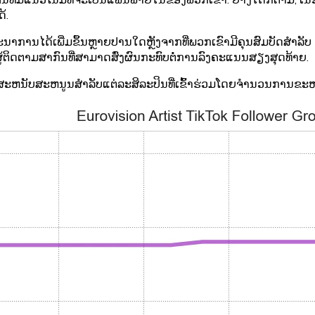
ົນທີ່ມີແນວໂນ້ມທີ່ຈະເປັນແຟນພາຍໃນຂອງພວກເຂົາ. ຢ່າງໃດກໍ່ຕາມ, ເ
້.
ຕະນາການໄດ້ເພີ່ມຂຶ້ນຫຼາຍປານໃດຫຼັງຈາກທີ່ພວກເຂົາມີຄຸນສົມບັດສໍາລ
ງຜູ້ຕິດຕາມສາກົນທີ່ສາມາດສົ່ງຜົນກະທົບຕໍ່ການລົງຄະແນນສຽງສຸດທ້າຍ.
ນັບສະຫນູນສໍາລັບແຕ່ລະສິລະປິນທີ່ເຂົ້າຮ່ວມໂດຍຈໍານວນການຂະຫຍາຍ