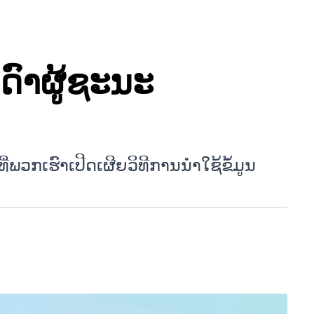
ດົາຜູ້ຊະນະ
່ພວກເຮົາເປີດເຜີຍວິທີການນຳໃຊ້ຂໍ້ມູນ