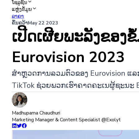
ໂຊລູຊັນ
ແຫຼ່ງຂໍ້ມູນ
ລາຄາ
ຄົ້ນຄວ້າ
May 22 2023
ເປີດເຜີຍພະລັງຂອງຂໍ
Eurovision 2023
ສຳຫຼວດການລວມຕົວຂອງ Eurovision ແລະຄວາມ
TikTok ຊ່ວຍພວກເຮົາຄາດຄະເນຜູ້ຊະນະ E
Madhuparna Chaudhuri
Marketing Manager & Content Specialist @Exolyt