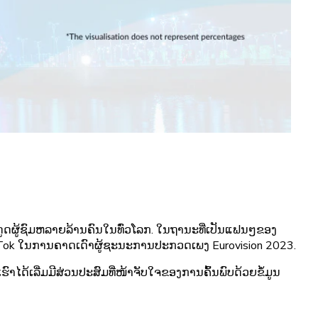
ູດຜູ້ຊົມຫລາຍລ້ານຄົນໃນທົ່ວໂລກ. ໃນຖານະທີ່ເປັນແຟນໆຂອງ
ມູນ TikTok ໃນການຄາດເດົາຜູ້ຊະນະການປະກວດເພງ Eurovision 2023.
ດ້ເລີ່ມມີສ່ວນປະສົມທີ່ໜ້າຈັບໃຈຂອງການຄົ້ນພົບດ້ວຍຂໍ້ມູນ