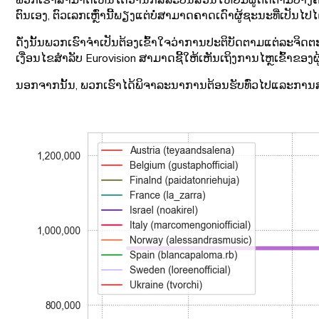
ພວກເຮົາສາມາດເຫັນໄດ້ວ່ານັກສິລະປິນສ່ວນໃຫຍ່ມີຜູ້ຕິດຕາມບາງຄ
ຕົນເອງ, ຕົວເລກເຫຼົ່ານີ້ພຽງແຕ່ບໍ່ສາມາດຄາດເດົາຜູ້ຊະນະທີ່ເປັນໄປໄດ
ດັ່ງນັ້ນພວກເຮົາຈໍາເປັນຕ້ອງເຂົ້າໃຈວ່າການປະຕິບັດຕາມແຕ່ລະຈິດ
ເງື່ອນໄຂສໍາລັບ Eurovision ສາມາດຊີ້ໃຫ້ເຫັນເຖິງການໄຫຼເຂົ້າຂອ
ນອກຈາກນັ້ນ, ພວກເຮົາໄດ້ພິຈາລະນາການຕ້ອນຮັບທົ່ວໄປແລະການສະຫ