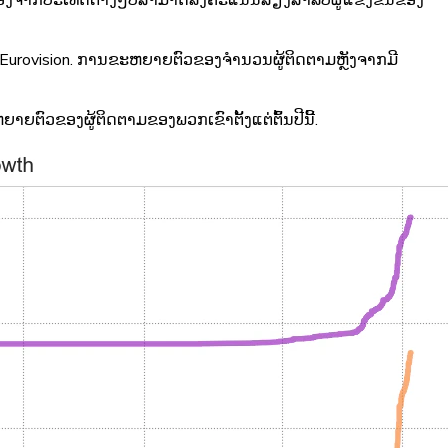
ນື່ອງຈາກປະເທດຕ່າງໆບໍ່ສາມາດລົງຄະແນນສຽງສໍາລັບຜູ້ແຂ່ງຂັນຂອງ
ັບ Eurovision. ການຂະຫຍາຍຕົວຂອງຈໍານວນຜູ້ຕິດຕາມຫຼັງຈາກມີ
ຕົວຂອງຜູ້ຕິດຕາມຂອງພວກເຂົາຕັ້ງແຕ່ຕົ້ນປີນີ້.