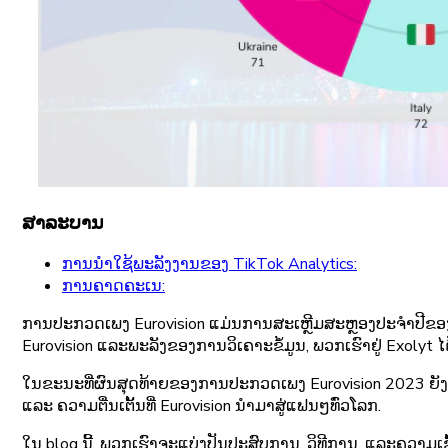
ສາລະບານ
ການ​ນໍາ​ໃຊ້​ພະ​ລັງ​ງານ​ຂອງ TikTok Analytics​:
ການ​ຄາດ​ຄະ​ເນ​:
ການປະກວດເພງ Eurovision ແມ່ນການສະເຫຼີມສະຫຼອງປະຈໍາປີຂອງ
Eurovision ແລະພະລັງຂອງການວິເຄາະຂໍ້ມູນ, ພວກເຮົາຢູ່ Exolyt ໄ
ໃນຂະນະທີ່ຜົນສຸດທ້າຍຂອງການປະກວດເພງ Eurovision 2023 ຍັງບໍ
ແລະ ຄວາມຕື່ນເຕັ້ນທີ່ Eurovision ນຳມາສູ່ແຟນໆທົ່ວໂລກ.
ໃນ blog ນີ້, ພວກເຮົາຈະແບ່ງປັນປະສົບການ, ວິທີການ, ແລະຄວາມເ