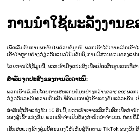
ການ​ນໍາ​ໃຊ້​ພະ​ລັງ​ງານ
ເພື່ອເລີ່ມຕົ້ນການຜະຈົນໄພດ້ວຍຂໍ້ມູນນີ້, ພວກເຮົາໄດ້ເຈາະເລິກ
ເຂົ້າໃຈຫຼາຍຢ່າງກ່ຽວກັບແນວໂນ້ມດົນຕີ, ການມີສ່ວນຮ່ວມຂອງແຟນ
ໂດຍການໃຊ້ຂໍ້ມູນນີ້, ພວກເຮົາມີຈຸດປະສົງເພື່ອເປີດເຜີຍຮູບແບບທ
ສໍາລັບຈຸດປະສົງຂອງການວິເຄາະນີ້:
ພວກເຮົາເລີ່ມຕົ້ນໂດຍການສະແກນຂໍ້ມູນຢ່າງກວ້າງຂວາງຂອງພວກເຮົາກ່ຽ
ກ່ຽວກັບລະດັບຄວາມຕື່ນເຕັ້ນທີ່ອ້ອມຮອບຜູ້ເຂົ້າແຂ່ງຂັນແຕ່ລະຄົນ, ເ
ສຳລັບຜູ້ເຂົ້າແຂ່ງຂັນ 10 ຄົນນີ້, ພວກເຮົາເຈາະເລິກຕື່ມອີກເພ
ຂອງຜູ້ເຂົ້າແຂ່ງຂັນ, ພວກເຮົາຈໍາເປັນຕ້ອງກໍານົດວ່າຈໍານວນ fans 
ເສັ້ນສະແດງຂ້າງລຸ່ມນີ້ສະແດງໃຫ້ເຫັນຜູ້ຕິດຕາມ TikTok ຂອງນັກສິ