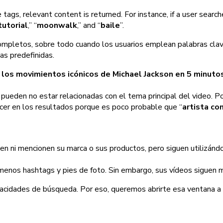
s, relevant content is returned. For instance, if a user searche
tutorial
,” “
moonwalk
,” and “
baile
”.
mpletos, sobre todo cuando los usuarios emplean palabras clave
as predefinidas.
los movimientos icónicos de Michael Jackson en 5 minuto
ueden no estar relacionadas con el tema principal del video. Por
ecer en los resultados porque es poco probable que “
artista co
n ni mencionen su marca o sus productos, pero siguen utilizánd
menos hashtags y pies de foto. Sin embargo, sus vídeos siguen m
apacidades de búsqueda. Por eso, queremos abrirte esa ventana 