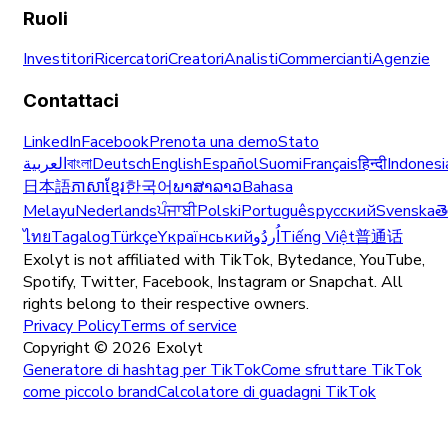
Ruoli
Investitori
Ricercatori
Creatori
Analisti
Commercianti
Agenzie
Contattaci
LinkedIn
Facebook
Prenota una demo
Stato
العربية
বাংলা
Deutsch
English
Español
Suomi
Français
हिन्दी
Indonesi
日本語
ភាសាខ្មែរ
한국어
ພາສາລາວ
Bahasa
Melayu
Nederlands
ਪੰਜਾਬੀ
Polski
Português
русский
Svenska
త
ไทย
Tagalog
Türkçe
Yкраїнський
اُردُو
Tiếng Việt
普通话
Exolyt is not affiliated with TikTok, Bytedance, YouTube,
Spotify, Twitter, Facebook, Instagram or Snapchat. All
rights belong to their respective owners.
Privacy Policy
Terms of service
Copyright ©
2026
Exolyt
Generatore di hashtag per TikTok
Come sfruttare TikTok
come piccolo brand
Calcolatore di guadagni TikTok