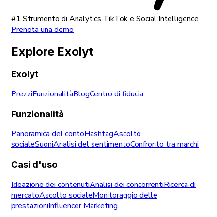
#1 Strumento di Analytics TikTok e Social Intelligence
Prenota una demo
Explore Exolyt
Exolyt
Prezzi
Funzionalità
Blog
Centro di fiducia
Funzionalità
Panoramica del conto
Hashtag
Ascolto
sociale
Suoni
Analisi del sentimento
Confronto tra marchi
Casi d'uso
Ideazione dei contenuti
Analisi dei concorrenti
Ricerca di
mercato
Ascolto sociale
Monitoraggio delle
prestazioni
Influencer Marketing