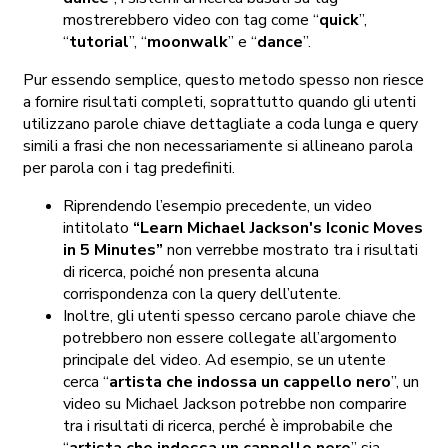
mostrerebbero video con tag come “
quick
”,
“
tutorial
”, “
moonwalk
” e “
dance
”.
Pur essendo semplice, questo metodo spesso non riesce
a fornire risultati completi, soprattutto quando gli utenti
utilizzano parole chiave dettagliate a coda lunga e query
simili a frasi che non necessariamente si allineano parola
per parola con i tag predefiniti.
Riprendendo l’esempio precedente, un video
intitolato
“Learn Michael Jackson's Iconic Moves
in 5 Minutes”
non verrebbe mostrato tra i risultati
di ricerca, poiché non presenta alcuna
corrispondenza con la query dell’utente.
Inoltre, gli utenti spesso cercano parole chiave che
potrebbero non essere collegate all’argomento
principale del video. Ad esempio, se un utente
cerca “
artista che indossa un cappello nero
”, un
video su Michael Jackson potrebbe non comparire
tra i risultati di ricerca, perché è improbabile che
“
artista che indossa un cappello nero
” sia