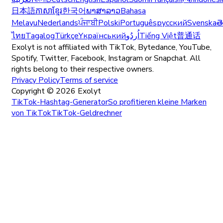
日本語
ភាសាខ្មែរ
한국어
ພາສາລາວ
Bahasa
Melayu
Nederlands
ਪੰਜਾਬੀ
Polski
Português
русский
Svenska
త
ไทย
Tagalog
Türkçe
Yкраїнський
اُردُو
Tiếng Việt
普通话
Exolyt is not affiliated with TikTok, Bytedance, YouTube,
Spotify, Twitter, Facebook, Instagram or Snapchat. All
rights belong to their respective owners.
Privacy Policy
Terms of service
Copyright ©
2026
Exolyt
TikTok-Hashtag-Generator
So profitieren kleine Marken
von TikTok
TikTok-Geldrechner