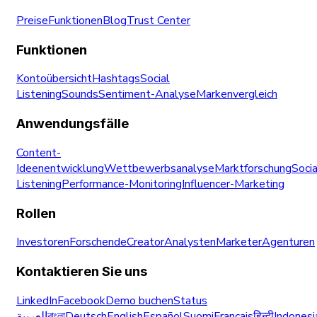
Preise
Funktionen
Blog
Trust Center
Funktionen
Kontoübersicht
Hashtags
Social
Listening
Sounds
Sentiment-Analyse
Markenvergleich
Anwendungsfälle
Content-
Ideenentwicklung
Wettbewerbsanalyse
Marktforschung
Socia
Listening
Performance-Monitoring
Influencer-Marketing
Rollen
Investoren
Forschende
Creator
Analysten
Marketer
Agenturen
Kontaktieren Sie uns
LinkedIn
Facebook
Demo buchen
Status
العربية
বাংলা
Deutsch
English
Español
Suomi
Français
हिन्दी
Indonesi