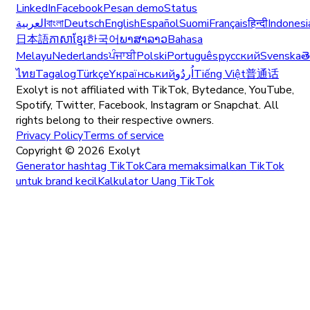
LinkedIn
Facebook
Pesan demo
Status
العربية
বাংলা
Deutsch
English
Español
Suomi
Français
हिन्दी
Indonesi
日本語
ភាសាខ្មែរ
한국어
ພາສາລາວ
Bahasa
Melayu
Nederlands
ਪੰਜਾਬੀ
Polski
Português
русский
Svenska
త
ไทย
Tagalog
Türkçe
Yкраїнський
اُردُو
Tiếng Việt
普通话
Exolyt is not affiliated with TikTok, Bytedance, YouTube,
Spotify, Twitter, Facebook, Instagram or Snapchat. All
rights belong to their respective owners.
Privacy Policy
Terms of service
Copyright ©
2026
Exolyt
Generator hashtag TikTok
Cara memaksimalkan TikTok
untuk brand kecil
Kalkulator Uang TikTok