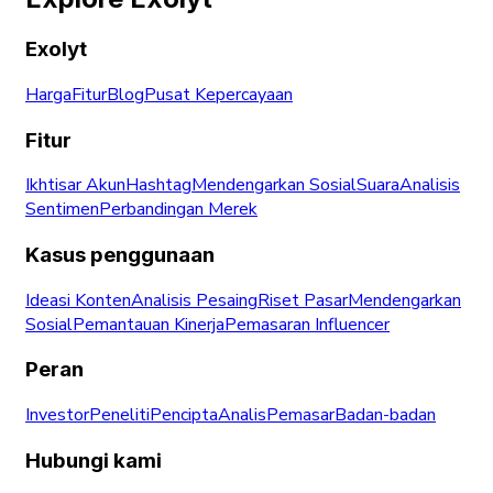
Exolyt
Harga
Fitur
Blog
Pusat Kepercayaan
Fitur
Ikhtisar Akun
Hashtag
Mendengarkan Sosial
Suara
Analisis
Sentimen
Perbandingan Merek
Kasus penggunaan
Ideasi Konten
Analisis Pesaing
Riset Pasar
Mendengarkan
Sosial
Pemantauan Kinerja
Pemasaran Influencer
Peran
Investor
Peneliti
Pencipta
Analis
Pemasar
Badan-badan
Hubungi kami