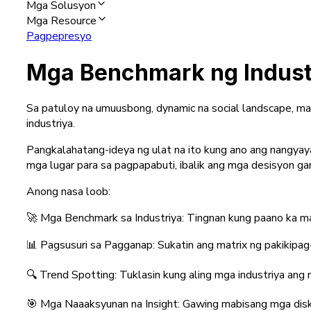
Mga Solusyon
Mga Resource
Pagpepresyo
Mga Benchmark ng Indust
Sa patuloy na umuusbong, dynamic na social landscape, 
industriya.
Pangkalahatang-ideya ng ulat na ito kung ano ang nangyay
mga lugar para sa pagpapabuti, ibalik ang mga desisyon g
Anong nasa loob:
🚀 Mga Benchmark sa Industriya: Tingnan kung paano ka m
📊 Pagsusuri sa Pagganap: Sukatin ang matrix ng pakikipag-
🔍 Trend Spotting: Tuklasin kung aling mga industriya an
🎯 Mga Naaaksyunan na Insight: Gawing mabisang mga diska