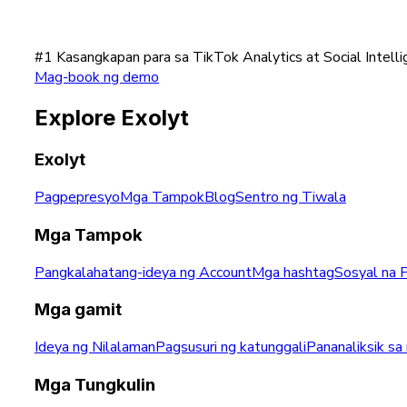
#1 Kasangkapan para sa TikTok Analytics at Social Intell
Mag-book ng demo
Explore Exolyt
Exolyt
Pagpepresyo
Mga Tampok
Blog
Sentro ng Tiwala
Mga Tampok
Pangkalahatang-ideya ng Account
Mga hashtag
Sosyal na P
Mga gamit
Ideya ng Nilalaman
Pagsusuri ng katunggali
Pananaliksik s
Mga Tungkulin