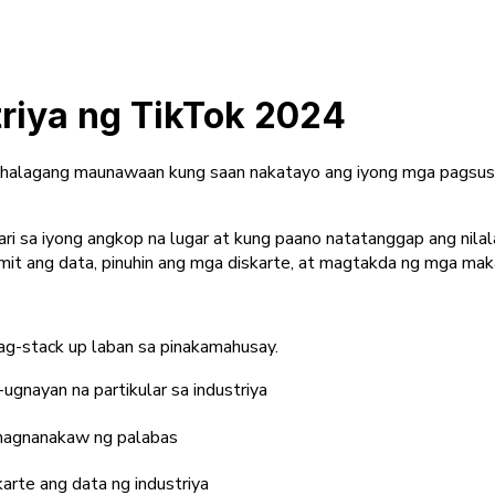
riya ng TikTok 2024
mahalagang maunawaan kung saan nakatayo ang iyong mga pagsu
ari sa iyong angkop na lugar at kung paano natatanggap ang nil
amit ang data, pinuhin ang mga diskarte, at magtakda ng mga mak
ag-stack up laban sa pinakamahusay.
ugnayan na partikular sa industriya
g nagnanakaw ng palabas
rte ang data ng industriya