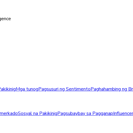
igence
akikinig
Mga tunog
Pagsusuri ng Sentimento
Paghahambing ng B
a merkado
Sosyal na Pakikinig
Pagsubaybay sa Pagganap
Influence