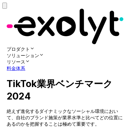
プロダクト
ソリューション
リソース
料金体系
TikTok
業界
ベンチマーク
2024
絶えず
進化する
ダイナミックな
ソーシャル
環境に
おい
て、
自社の
ブランド
施策が
業界水準と
比べてどの
位置に
あるのかを
把握することは
極めて
重要です。