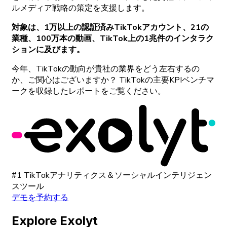
ルメディア
戦略の
策定を
支援します。
対象は
、
1万以上の
認証済み
TikTok
アカウント、
21の
業種、
100万本の
動画、
TikTok
上の
1兆件の
インタラク
ションに
及びます。
今年
、
TikTokの
動向が
貴社の
業界をどう
左右するの
か、
ご
関心はございますか
？
TikTokの
主要
KPI
ベンチマ
ークを
収録した
レポートをご
覧ください。
#1 TikTokアナリティクス＆ソーシャルインテリジェン
スツール
デモを予約する
Explore Exolyt