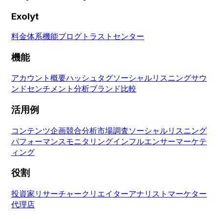
Exolyt
料金体系
機能
ブログ
トラストセンター
機能
アカウント概要
ハッシュタグ
ソーシャルリスニング
サウ
ンド
センチメント分析
ブランド比較
活用例
コンテンツ企画
競合分析
市場調査
ソーシャルリスニング
パフォーマンスモニタリング
インフルエンサーマーケテ
ィング
役割
投資家
リサーチャー
クリエイター
アナリスト
マーケター
代理店