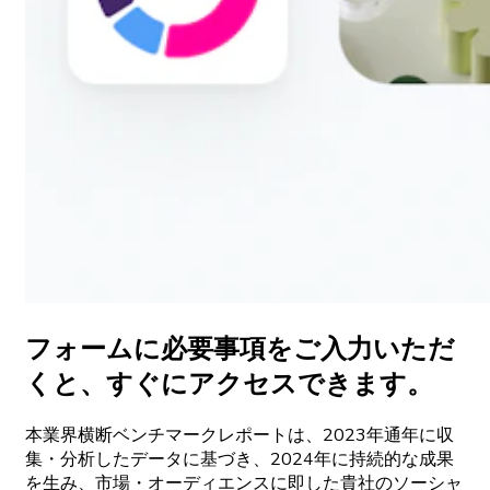
フォームに
必要事項をご
入力いただ
くと、
すぐに
アクセスできます。
本業界横断
ベンチマークレポートは、
2023
年通年に
収
集
・
分析した
データに
基づき、
2024
年に
持続的な
成果
を
生み、
市場
・
オーディエンスに
即した
貴社の
ソーシャ