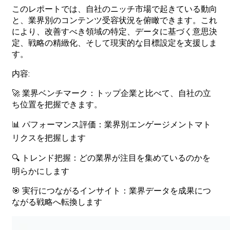
この
レポートでは、
自社の
ニッチ
市場で
起きている
動向
と、
業界別の
コンテンツ
受容状況を
俯瞰できます。
これ
により、
改善すべき
領域の
特定、
データに
基づく
意思決
定、
戦略の
精緻化、
そして
現実的な
目標設定を
支援しま
す。
内容
:
🚀
業界
ベンチマーク
：
トップ
企業と
比べて、
自社の
立
ち
位置を
把握できます。
📊
パフォーマンス
評価
：
業界別
エンゲージメントマト
リクスを
把握します
🔍
トレンド
把握
：どの
業界が
注目を
集めているのかを
明らかにします
🎯
実行に
つながる
インサイト
：
業界
データを
成果に
つ
ながる
戦略へ
転換します