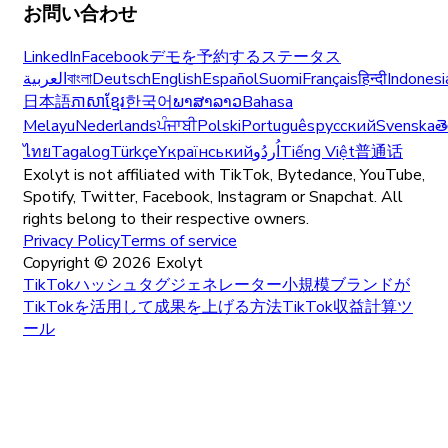
お問い合わせ
LinkedIn
Facebook
デモを予約する
ステータス
العربية
বাংলা
Deutsch
English
Español
Suomi
Français
हिन्दी
Indonesi
日本語
ភាសាខ្មែរ
한국어
ພາສາລາວ
Bahasa
Melayu
Nederlands
ਪੰਜਾਬੀ
Polski
Português
русский
Svenska
త
ไทย
Tagalog
Türkçe
Yкраїнський
اُردُو
Tiếng Việt
普通话
Exolyt is not affiliated with TikTok, Bytedance, YouTube,
Spotify, Twitter, Facebook, Instagram or Snapchat. All
rights belong to their respective owners.
Privacy Policy
Terms of service
Copyright ©
2026
Exolyt
TikTokハッシュタグジェネレーター
小規模ブランドが
TikTokを活用して成果を上げる方法
TikTok収益計算ツ
ール