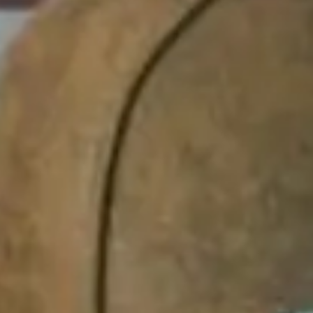
ตัวชี้วัดแบบเรียลไทม์
ค้นพบเทรนด์เสียงแบบเรียลไทม์ด้วยคะแนนความนิยมในปัจ
ค้นหาวิดีโอ
จับคู่การค้นหาวิดีโอของคุณด้วยเสียงที่พวกเขาใช้หรือแฮช
มีส่วนร่วมในการค้นพบดนตรียุคใหม่
ติดตามเสียงที่ได้รับความนิยมสูงสุดและมองหาโอกาสใหม่ๆ 
ขยายข้อความของคุณ
ผลกระทบและอิทธิพล
การใช้เสียงของ TikTok ช่วยในการเชื่อมต่อกับชุมชนและ