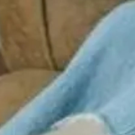
การเชื่อมต่อวัฒนธรรมป๊อป
เสียงช่วยแทรกซึมอุตสาหกรรม แผนภูมิ และวัฒนธรรม เริ่มค้น
พลังการค้นหาวิดีโอ
กรองการวิจัยวิดีโอของคุณโดยจับคู่กับเทรนด์เสียง แฮชแท็ก
การเติบโตทางประวัติศาสตร์
สังเกตการเติบโตของเสียงเมื่อเวลาผ่านไป หรือเลือกกรอบเวล