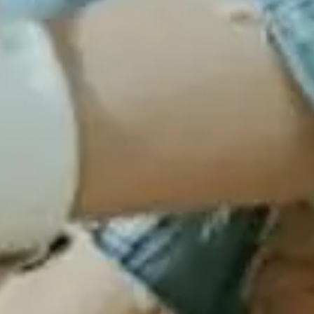
แนวโน้มเรียลไทม์
บันทึกการวัดเสียงแบบเรียลไทม์ที่แสดงแทร็กที่กำลังได้รับค
ข้อมูลเชิงลึกและเคล็ดลับ
12 March, 2023
Social Monitoring กับ Social Listening ต่างกันอ
ค้นพบความแตกต่างที่สำคัญระหว่างการติดตามทางสังคมและก
ข้อมูลเชิงลึกและเคล็ดลับ
8 August, 2023
เหตุใดการฟังบนโซเชียลของ TikTok จึงมีความสำ
TikTok มีขุมสมบัติของข้อมูลเชิงลึกอันทรงคุณค่าของผู้บริโ
ข้อมูลเชิงลึกและเคล็ดลับ
19 April, 2023
TikTok เป็นช่องทางการตลาดที่มีอิทธิพลในปี 2024: 