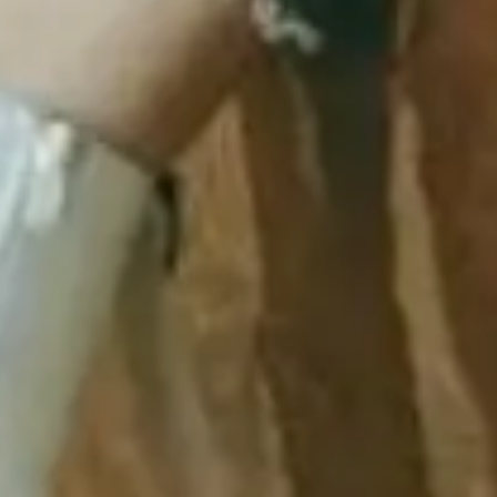
รับภาพรวมที่ครอบคลุมของภาพรวมการตลาดด้วยอินฟลูเอนเซอ
เอนเซอร์ของคุณได้อย่างไร