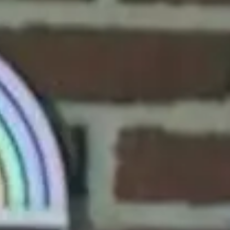
กระทบที่สร้างสรรค์และวัฒนธรรม ติดตามกระแสของชุมชน TikTok 