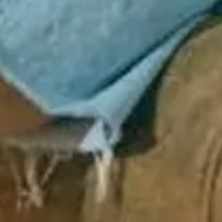
วามนิยมและลดลง และเสียงที่สำคัญที่สุดหรือเฉพาะกลุ่ม
ย่างไร?
ารรับฟังทางสังคมเพื่อยกระดับชื่อเสียงออนไลน์ของแบรนด์และก
คัญต่อแบรนด์ของคุณ
ภค นี่คือเหตุผลที่คุณควรก้าวข้ามอคติและเริ่มลงทุนในการฟังโซเชี
สถิติที่ต้องพิจารณา