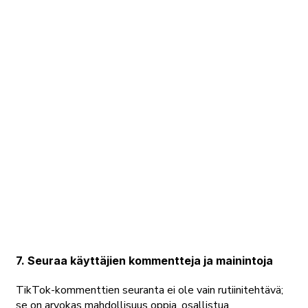
7. Seuraa käyttäjien kommentteja ja mainintoja
TikTok-kommenttien seuranta ei ole vain rutiinitehtävä;
se on arvokas mahdollisuus oppia, osallistua