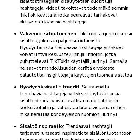
sisältöstrategiaan sisällytetään suosittuja
hashtageja, videot tavoittavat todennäköisemmin
TikTok-käyttäjiä, jotka seuraavat tai hakevat
aktiivisesti kyseisiä hashtageja.
Vahvempi sitoutuminen
: TikTokin algoritmi suosii
sisältöä, joka saa paljon sitoutumista.
Hyödyntämällä trendaavia hashtageja yritykset
voivat liittyä keskusteluihin ja ilmiöihin, jotka
puhuttelevat TikTokin käyttäjiä juuri nyt. Samalla
ne saavat mahdollisuuden kerätä arvokasta
palautetta, insightteja ja käyttäjien luomaa sisältöä.
Hyödynnä viraalit trendit
: Seuraamalla
trendaavia hashtageja yritykset löytävät uusia
sisältöideoita, voivat osallistua ajankohtaisiin
keskusteluihin ja kohdistaa brändiviestinsä siihen,
mikä herättää kohdeyleisön huomion juuri nyt.
Sisältöinspiraatio
: Trendaavat hashtagit
tarjoavat runsaasti inspiraatiota sisällöntuotantoon.