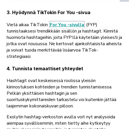
3. Hyödynnä TikTokin For You -sivua
Vietä aikaa TikTokin
For You -sivulla
(FYP)
tunnistaaksesi trendikkään sisällön ja hashtagit. Kiinnitä
huomiota hashtageihin, joita FYP:llä käytetään yleisesti ja
jotka ovat nousussa. Ne kertovat ajankohtaisista aiheista
ja voivat tuoda merkittävää lisäarvoa TikTok-
strategiaasi.
4. Tunnista temaattiset yhteydet
Hashtagit ovat keskeisessä roolissa yleisön
kiinnostuksen kohteiden ja trendien tunnistamisessa.
Pelkän yksittäisen hashtagin ja sen
suorituskykymittareiden tarkastelu voi kuitenkin jättää
laajemman kokonaiskuvan piiloon.
Exolytin hashtag-verkoston avulla voit nyt analysoida
aiempaa syvällisemmin, miten tietty aihe kytkeytyy