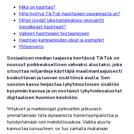
Mikä on hashtag?
Mitä hyötyä TikTok-hashtagien seurannasta on?
Miten löydät liiketoiminnallesi relevantit
trendikkäät hashtagit?
Vaiheet hashtagien testaamiseen
Hashtag-kampanjoiden ideat ja esimerkit
Yhteenveto
Sosiaalisen median laajassa kentässä TikTok on
noussut poikkeuksellisen vahvaksi alustaksi, joka
sitouttaa miljardeja käyttäjiä maailmanlaajuisesti
koukuttavan ja luovan sisältönsä avulla. Sen
suosion kasvu heijastaa lyhytmuotoisen sisällön
kysynnän kasvua ja on nostanut lyhytvideoalustat
digitaalisen huomion keskiöön.
Yritykset ja markkinoijat pyrkivätkin jatkuvasti
ymmärtämään tätä dynaamista toimintaympäristöä ja
hyödyntämään sen mahdollisuuksia. Vaikka alusta
kannustaa luovuuteen, se tuo samalla mukanaan