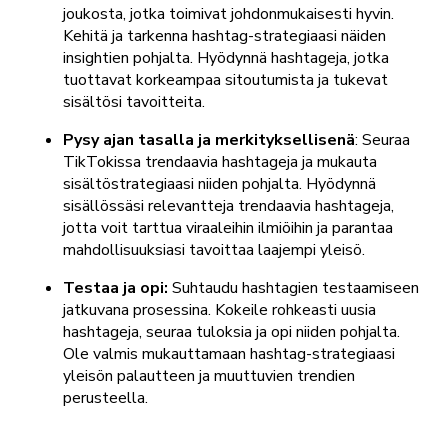
joukosta, jotka toimivat johdonmukaisesti hyvin.
Kehitä ja tarkenna hashtag-strategiaasi näiden
insightien pohjalta. Hyödynnä hashtageja, jotka
tuottavat korkeampaa sitoutumista ja tukevat
sisältösi tavoitteita.
Pysy ajan tasalla ja merkityksellisenä
: Seuraa
TikTokissa trendaavia hashtageja ja mukauta
sisältöstrategiaasi niiden pohjalta. Hyödynnä
sisällössäsi relevantteja trendaavia hashtageja,
jotta voit tarttua viraaleihin ilmiöihin ja parantaa
mahdollisuuksiasi tavoittaa laajempi yleisö.
Testaa ja opi:
Suhtaudu hashtagien testaamiseen
jatkuvana prosessina. Kokeile rohkeasti uusia
hashtageja, seuraa tuloksia ja opi niiden pohjalta.
Ole valmis mukauttamaan hashtag-strategiaasi
yleisön palautteen ja muuttuvien trendien
perusteella.