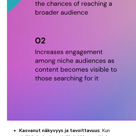
Kasvanut näkyvyys ja tavoittavuus
: Kun