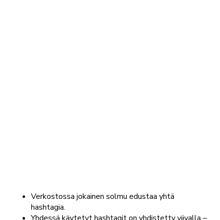
Verkostossa jokainen solmu edustaa yhtä
hashtagia.
Yhdessä käytetyt hashtagit on yhdistetty viivalla –