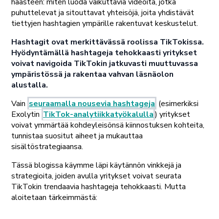
haasteen: miten luoda vaikuttavia videoita, jotka
puhuttelevat ja sitouttavat yhteisöjä, joita yhdistävät
tiettyjen hashtagien ympärille rakentuvat keskustelut.
Hashtagit ovat merkittävässä roolissa TikTokissa.
Hyödyntämällä hashtageja tehokkaasti yritykset
voivat navigoida TikTokin jatkuvasti muuttuvassa
ympäristössä ja rakentaa vahvan läsnäolon
alustalla.
Vain
seuraamalla nousevia hashtageja
(esimerkiksi
Exolytin
TikTok-analytiikkatyökalulla
) yritykset
voivat ymmärtää kohdeyleisönsä kiinnostuksen kohteita,
tunnistaa suositut aiheet ja mukauttaa
sisältöstrategiaansa.
Tässä blogissa käymme läpi käytännön vinkkejä ja
strategioita, joiden avulla yritykset voivat seurata
TikTokin trendaavia hashtageja tehokkaasti. Mutta
aloitetaan tärkeimmästä: