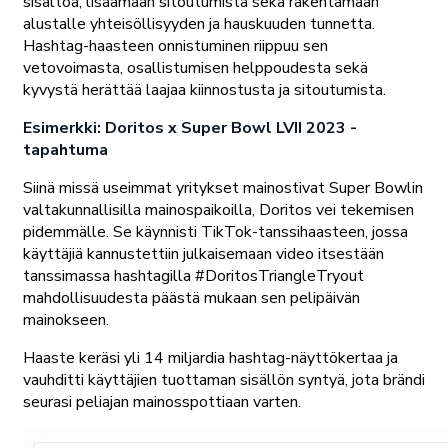
sisältöä, lisäämään sitoutumista sekä rakentamaan
alustalle yhteisöllisyyden ja hauskuuden tunnetta.
Hashtag-haasteen onnistuminen riippuu sen
vetovoimasta, osallistumisen helppoudesta sekä
kyvystä herättää laajaa kiinnostusta ja sitoutumista.
Esimerkki: Doritos x Super Bowl LVII 2023 -
tapahtuma
Siinä missä useimmat yritykset mainostivat Super Bowlin
valtakunnallisilla mainospaikoilla, Doritos vei tekemisen
pidemmälle. Se käynnisti TikTok-tanssihaasteen, jossa
käyttäjiä kannustettiin julkaisemaan video itsestään
tanssimassa hashtagilla #DoritosTriangleTryout
mahdollisuudesta päästä mukaan sen pelipäivän
mainokseen.
Haaste keräsi yli 14 miljardia hashtag-näyttökertaa ja
vauhditti käyttäjien tuottaman sisällön syntyä, jota brändi
seurasi peliajan mainosspottiaan varten.