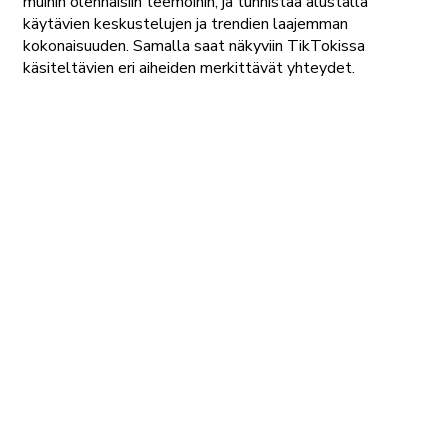
muihin olennaisiin teemoihin, ja tunnistaa alustalla
käytävien keskustelujen ja trendien laajemman
kokonaisuuden. Samalla saat näkyviin TikTokissa
käsiteltävien eri aiheiden merkittävät yhteydet.