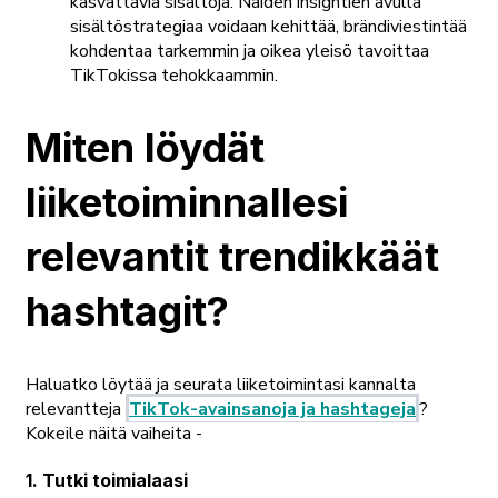
kasvattavia sisältöjä. Näiden insightien avulla
sisältöstrategiaa voidaan kehittää, brändiviestintää
kohdentaa tarkemmin ja oikea yleisö tavoittaa
TikTokissa tehokkaammin.
Miten löydät
liiketoiminnallesi
relevantit trendikkäät
hashtagit?
Haluatko löytää ja seurata liiketoimintasi kannalta
relevantteja
TikTok-avainsanoja ja hashtageja
?
Kokeile näitä vaiheita -
1. Tutki toimialaasi