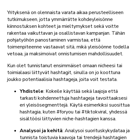
Yrityksenä on olennaista varata aikaa perusteelliseen
tutkimukseen, jotta ymmärrätte kohdeyleisönne
kiinnostuksen kohteet ja mieltymykset sekä voitte
rakentaa vaikuttavan ja osallistavan kampanjan. Tähän
pohjatyöhön panostaminen varmistaa, että
toimenpiteenne vastaavat sitä, mikä yleisöönne todella
vetoaa, ja maksimoivat onnistumisen mahdollisuudet.
Kun olet tunnistanut ensimmäiset omaan nicheesi tai
toimialaasi liittyvät hashtagit, sinulla on jo koottuna
joukko potentiaalisia hashtageja, joita voit testata.
Yhdistele
: Kokeile käyttää sekä laajoja että
tarkasti kohdennettuja hashtageja tavoittaaksesi
eri yleisösegmenttejä. Käytä esimerkiksi suosittua
hashtagia, kuten #foryou tai #tiktokviral, yhdessä
sisältöösi liittyvien niche-hashtagien kanssa.
Analysoi ja kehitä
: Analysoi suorituskykydataa ja
tunnista toistuvia kaavoja tai trendejä hashtagien