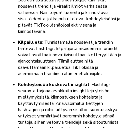
Seuraamalla suosittuja hashtageja tunnistat
nousevat trendit ja viraalit ilmiöt varhaisessa
vaiheessa. Näin löydät tuoreita ja kiinnostavia
sisältöideoita, jotka puhuttelevat kohdeyleisöäsi ja
pitävät TikTok-läsnäolosi aktiivisena ja
kiinnostavana.
Kilpailuetu
: Tunnistamalla nousevat ja trendiin
lähtevät hashtagit kilpailijoita aikaisemmin brändit
voivat osoittaa innovatiivisuuttaan, ketteryyttään ja
ajankohtaisuuttaan. Tämä auttaa niitä
saavuttamaan kilpailuetua TikTokissa ja
asemoimaan brändinsä alan edelläkävijäksi.
Kohdeyleisöä koskevat insightit
: Hashtag-
seuranta tarjoaa arvokkaita insightteja yleisön
mieltymyksistä, kiinnostuksen kohteista ja
käyttäytymisestä. Analysoimalla tiettyjen
hashtagien ja niihin liittyvän sisällön suorituskykyä
yritykset ymmärtävät paremmin kohdeyleisönsä
tuntoja, siihen vetoavia trendejä sekä sitoutumista