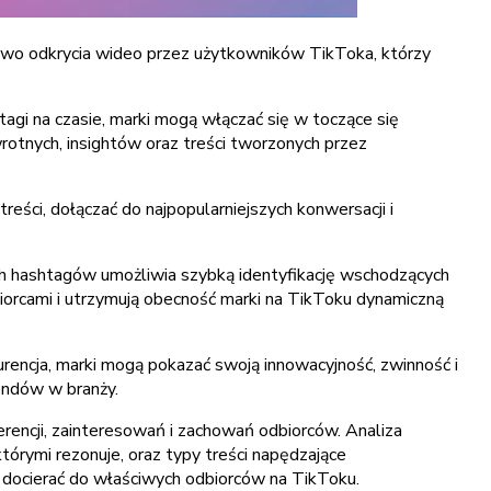
two odkrycia wideo przez użytkowników TikToka, którzy
agi na czasie, marki mogą włączać się w toczące się
rotnych, insightów oraz treści tworzonych przez
ści, dołączać do najpopularniejszych konwersacji i
ych hashtagów umożliwia szybką identyfikację wschodzących
biorcami i utrzymują obecność marki na TikToku dynamiczną
nkurencja, marki mogą pokazać swoją innowacyjność, zwinność i
endów w branży.
rencji, zainteresowań i zachowań odbiorców. Analiza
órymi rezonuje, oraz typy treści napędzające
 docierać do właściwych odbiorców na TikToku.