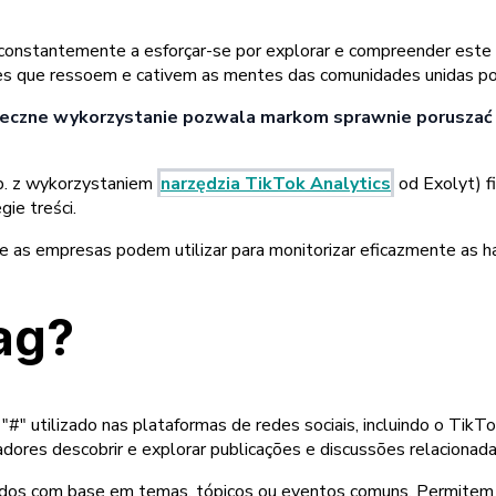
 constantemente a esforçar-se por explorar e compreender este 
entes que ressoem e cativem as mentes das comunidades unidas p
uteczne wykorzystanie pozwala markom sprawnie poruszać
p. z wykorzystaniem
narzędzia TikTok Analytics
od Exolyt) f
ie treści.
que as empresas podem utilizar para monitorizar eficazmente as
ag?
" utilizado nas plataformas de redes sociais, incluindo o TikTo
zadores descobrir e explorar publicações e discussões relacionada
os com base em temas, tópicos ou eventos comuns. Permitem aos