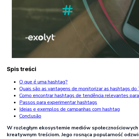
Spis treści
O que é uma hashtag?
Quais são as vantagens de monitorizar as hashtags do
Como encontrar hashtags de tendência relevantes para 
Passos para experimentar hashtags
Ideias e exemplos de campanhas com hashtag
Conclusão
W rozległym ekosystemie mediów społecznościowych Ti
kreatywnym treściom. Jego rosnąca popularność odzwier