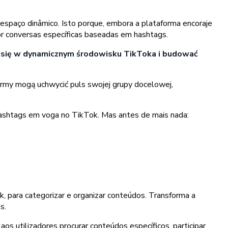
espaço dinâmico. Isto porque, embora a plataforma encoraje
or conversas específicas baseadas em hashtags.
 się w dynamicznym środowisku TikToka i budować
irmy mogą uchwycić puls swojej grupy docelowej,
 hashtags em voga no TikTok. Mas antes de mais nada:
k, para categorizar e organizar conteúdos. Transforma a
s.
 utilizadores procurar conteúdos específicos, participar