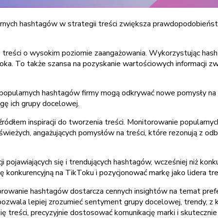
rnych hashtagów w strategii treści zwiększa prawdopodobieńs
 treści o wysokim poziomie zaangażowania. Wykorzystując hasht
oka. To także szansa na pozyskanie wartościowych informacji zw
 popularnych hashtagów firmy mogą odkrywać nowe pomysły na tre
ę ich grupy docelowej.
źródłem inspiracji do tworzenia treści. Monitorowanie popularn
 świeżych, angażujących pomysłów na treści, które rezonują z od
cji pojawiających się i trendujących hashtagów, wcześniej niż ko
ę konkurencyjną na TikToku i pozycjonować markę jako lidera tr
orowanie hashtagów dostarcza cennych insightów na temat prefe
zwala lepiej zrozumieć sentyment grupy docelowej, trendy, z kt
 treści, precyzyjnie dostosować komunikację marki i skutecznie