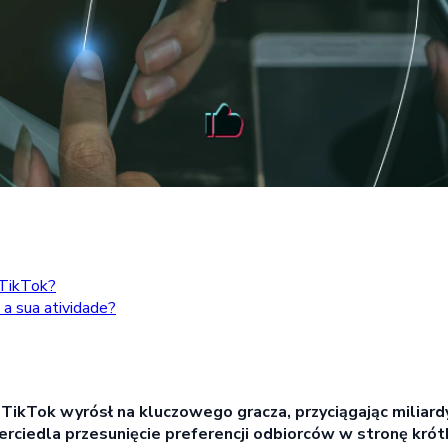
 TikTok?
a sua atividade?
kTok wyrósł na kluczowego gracza, przyciągając miliardy
ciedla przesunięcie preferencji odbiorców w stronę krótk