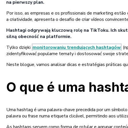
na pierwszy plan.
Por isso, as empresas e os profissionais de marketing estão
a criatividade, apresenta o desafio de criar vídeos convinc
Hashtagi odgrywają kluczową rolę na TikToku. Ich sk
silną obecność na platformie.
Tylko dzięki
monitorowaniu trendujących hashtagów
(n
zidentyfikować popularne tematy i dostosować swoje strateg
Neste blogue, vamos analisar dicas e estratégias práticas 
O que é uma hasht
Uma hashtag é uma palavra-chave precedida por um símbolo "#
palavra ou frase numa etiqueta clicável, permitindo aos utili
As hashtags servem como forma de rotular e agrupar conteúd