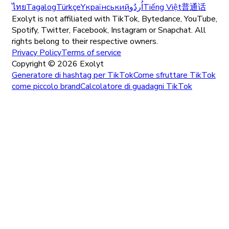
ไทย
Tagalog
Türkçe
Yкраїнський
اُردُو
Tiếng Việt
普通话
Exolyt is not affiliated with TikTok, Bytedance, YouTube,
Spotify, Twitter, Facebook, Instagram or Snapchat. All
rights belong to their respective owners.
Privacy Policy
Terms of service
Copyright ©
2026
Exolyt
Generatore di hashtag per TikTok
Come sfruttare TikTok
come piccolo brand
Calcolatore di guadagni TikTok