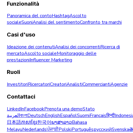
Funzionalità
Panoramica del conto
Hashtag
Ascolto
sociale
Suoni
Analisi del sentimento
Confronto tra marchi
Casi d'uso
Ideazione dei contenuti
Analisi dei concorrenti
Ricerca di
mercato
Ascolto sociale
Monitoraggio delle
prestazioni
Influencer Marketing
Ruoli
Investitori
Ricercatori
Creatori
Analisti
Commercianti
Agenzie
Contattaci
LinkedIn
Facebook
Prenota una demo
Stato
العربية
বাংলা
Deutsch
English
Español
Suomi
Français
हिन्दी
Indonesi
日本語
ភាសាខ្មែរ
한국어
ພາສາລາວ
Bahasa
Melayu
Nederlands
ਪੰਜਾਬੀ
Polski
Português
русский
Svenska
త