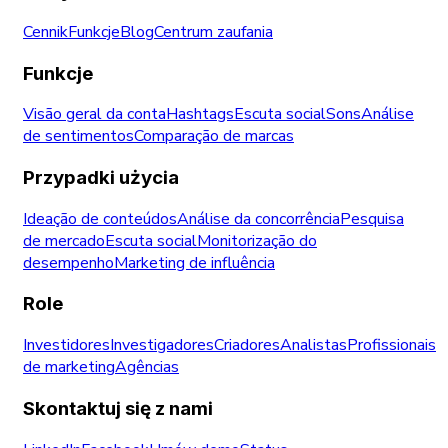
Cennik
Funkcje
Blog
Centrum zaufania
Funkcje
Visão geral da conta
Hashtags
Escuta social
Sons
Análise
de sentimentos
Comparação de marcas
Przypadki użycia
Ideação de conteúdos
Análise da concorrência
Pesquisa
de mercado
Escuta social
Monitorização do
desempenho
Marketing de influência
Role
Investidores
Investigadores
Criadores
Analistas
Profissionais
de marketing
Agências
Skontaktuj się z nami