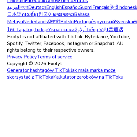
LinkedIn
Facebook
Umów demo
Status
العربية
বাংলা
Deutsch
English
Español
Suomi
Français
हिन्दी
Indonesi
日本語
ភាសាខ្មែរ
한국어
ພາສາລາວ
Bahasa
Melayu
Nederlands
ਪੰਜਾਬੀ
Polski
Português
русский
Svenska
త
ไทย
Tagalog
Türkçe
Yкраїнський
اُردُو
Tiếng Việt
普通话
Exolyt is not affiliated with TikTok, Bytedance, YouTube,
Spotify, Twitter, Facebook, Instagram or Snapchat. All
rights belong to their respective owners.
Privacy Policy
Terms of service
Copyright ©
2026
Exolyt
Generator hashtagów TikTok
Jak mała marka może
skorzystać z TikToka
Kalkulator zarobków na TikToku