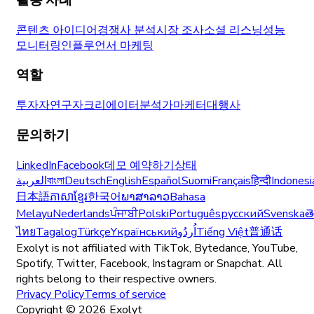
콘텐츠 아이디어
경쟁사 분석
시장 조사
소셜 리스닝
성능
모니터링
인플루언서 마케팅
역할
투자자
연구자
크리에이터
분석가
마케터
대행사
문의하기
LinkedIn
Facebook
데모 예약하기
상태
العربية
বাংলা
Deutsch
English
Español
Suomi
Français
हिन्दी
Indonesi
日本語
ភាសាខ្មែរ
한국어
ພາສາລາວ
Bahasa
Melayu
Nederlands
ਪੰਜਾਬੀ
Polski
Português
русский
Svenska
త
ไทย
Tagalog
Türkçe
Yкраїнський
اُردُو
Tiếng Việt
普通话
Exolyt is not affiliated with TikTok, Bytedance, YouTube,
Spotify, Twitter, Facebook, Instagram or Snapchat. All
rights belong to their respective owners.
Privacy Policy
Terms of service
Copyright ©
2026
Exolyt