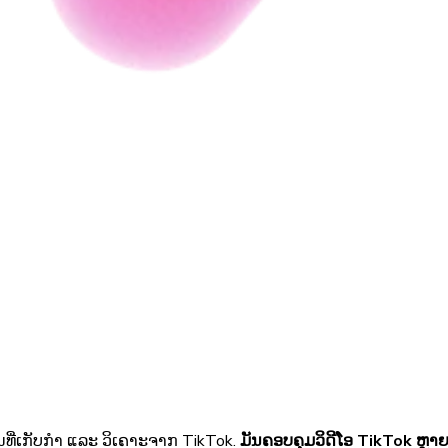
ັນທີ່ເກັບກຳ ແລະ ວິເຄາະຈາກ TikTok.
ມັນຄອບຄຸມວິດີໂອ TikTok ຫຼາຍ