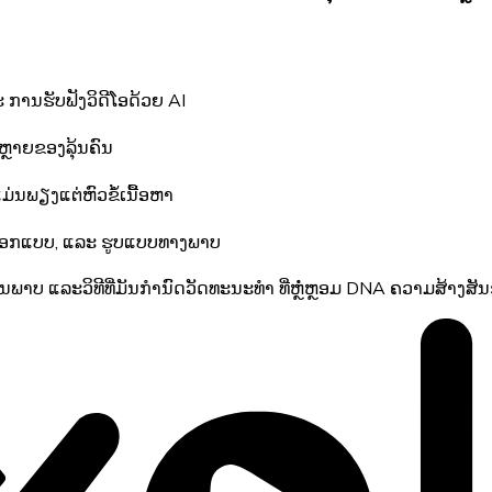
ການຮັບຟັງວິດີໂອດ້ວຍ AI
ຫຼາຍຂອງລຸ້ນຄົນ
ມ່ນພຽງແຕ່ຫົວຂໍ້ເນື້ອຫາ
ອອກແບບ, ແລະ ຮູບແບບທາງພາບ
ານພາບ ແລະວິທີທີ່ມັນກຳນົດວັດທະນະທຳ ທີ່ຫຼໍ່ຫຼອມ DNA ຄວາມສ້າງສັ