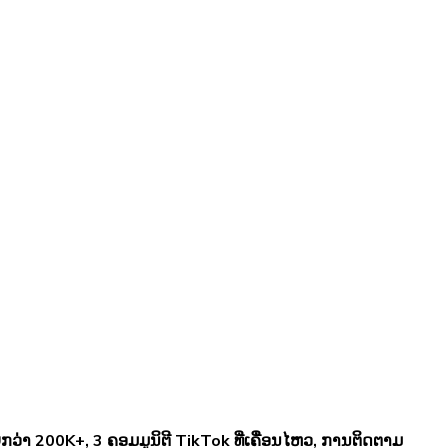
ກວ່າ 200K+, 3 ຄອມມູນິຕີ TikTok ທີ່ເຄື່ອນໄຫວ, ການຕິດຕາມ