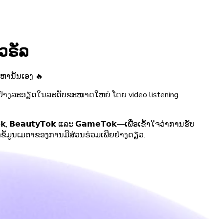
ໄວຣັລ
ຫານັ້ນເອງ 🔥
ok ຢ່າງລະອຽດໃນລະດັບຂະໜາດໃຫຍ່ ໂດຍ video listening
𝗲𝗮𝘂𝘁𝘆𝗧𝗼𝗸 ແລະ 𝗚𝗮𝗺𝗲𝗧𝗼𝗸—ເພື່ອເຂົ້າໃຈວ່າການຮັບ
ກຂໍ້ມູນເມຕາຂອງການມີສ່ວນຮ່ວມເພີຍຢ່າງດຽວ.