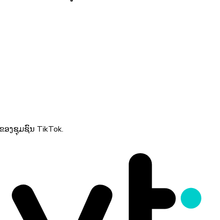
ນຂອງຊຸມຊົນ TikTok.