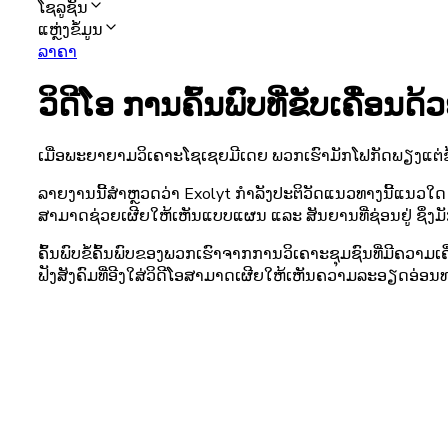
ໂຊລູຊັນ
ແຫຼ່ງຂໍ້ມູນ
ລາຄາ
ວິດີໂອ ການຄົ້ນພົບທີ່ຂັບເຄື່ອນ
ເມື່ອພະຍາຍາມວິເຄາະໂຊເຊຍມີເດຍ ພວກເຮົາມັກໂຟກັດພຽງແຕ່ຂໍ້ຄ
ລາຍງານນີ້ສຳຫຼວດວ່າ Exolyt ກຳລັງປະຕິວັດແນວທາງນີ້ແນວໃດ 
ສາມາດຊ່ວຍເຜີຍໃຫ້ເຫັນແບບແຜນ ແລະ ສັນຍານທີ່ຊ່ອນຢູ່ ຊຶ່ງມັ
ຄົ້ນພົບຂໍ້ຄົ້ນພົບຂອງພວກເຮົາຈາກການວິເຄາະຊຸມຊົນທີ່ມີຄວາມເຄື່ອ
ຟັງສັງຄົມທີ່ອີງໃສ່ວິດີໂອສາມາດເຜີຍໃຫ້ເຫັນຄວາມລະອຽດອ່ອ