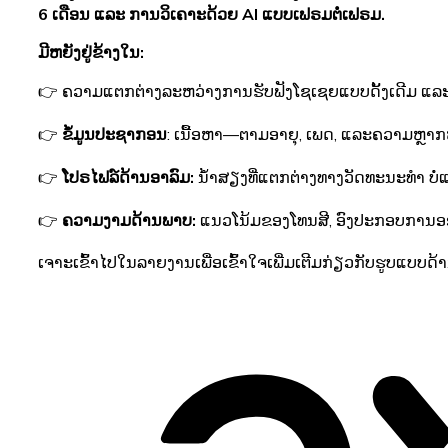
6 ເດືອນ ແລະ ການວິເຄາະດ້ວຍ AI ແບບເຟຣມຕໍ່ເຟຣມ.
ມີຫຍັງຢູ່ຂ້າງໃນ:
👉 ຄວາມແຕກຕ່າງລະຫວ່າງການຮັບຟັງໂຊເຊຍແບບດັ້ງເດີມ ແລະ 
👉
ຂໍ້ມູນປະຊາກອນ
: ເນື້ອຫາ—ຕາມອາຍຸ, ເພດ, ແລະຄວາມຫຼາກ
👉
ໂປຣໄຟລ໌ດ້ານອາລົມ:
ນ້ຳສຽງທີ່ແຕກຕ່າງທາງວັດທະນະທຳ ບໍ່ແ
👉
ຄວາມງາມດ້ານພາບ:
ແນວໂນ້ມຂອງໂທນສີ, ອົງປະກອບການ
ເຈາະເຂົ້າໄປໃນລາຍງານເພື່ອເຂົ້າໃຈເພີ່ມເຕີມກ່ຽວກັບຮູບແບບດ້