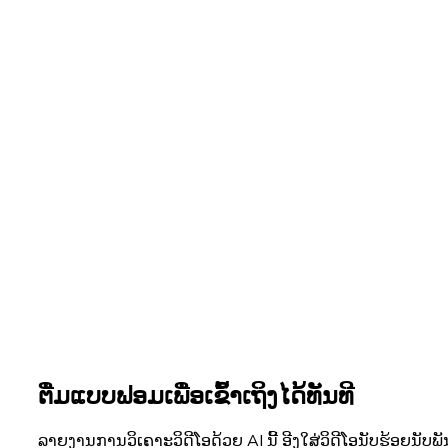
ຕື່ມແບບຟອມເພື່ອເຂົ້າເຖິງໄດ້ທັນທີ
ລາຍງານການວິເຄາະວິດີໂອດ້ວຍ AI ນີ້ ອີງໃສ່ວິດີໂອນັບຮ້ອຍນັບພ