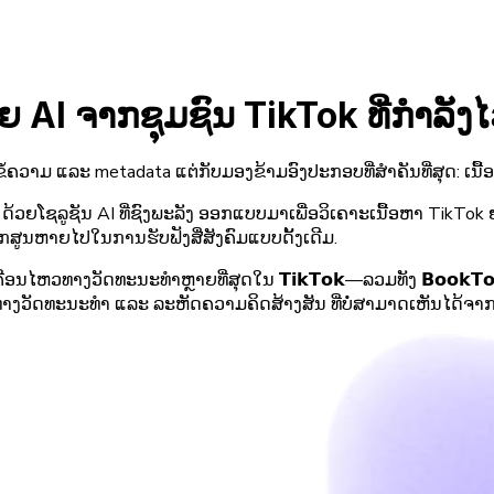
ດ້ວຍ AI ຈາກຊຸມຊົນ TikTok ທີ່ກຳລັງ
ວາມ ແລະ metadata ແຕ່ກັບມອງຂ້າມອົງປະກອບທີ່ສຳຄັນທີ່ສຸດ: ເນື້ອ
ດ້ວຍໂຊລູຊັນ AI ທີ່ຊົງພະລັງ ອອກແບບມາເພື່ອວິເຄາະເນື້ອຫາ TikT
ກສູນຫາຍໄປໃນການຮັບຟັງສື່ສັງຄົມແບບດັ້ງເດີມ.
ນໄຫວທາງວັດທະນະທຳຫຼາຍທີ່ສຸດໃນ 𝗧𝗶𝗸𝗧𝗼𝗸—ລວມທັງ 𝗕𝗼𝗼𝗸𝗧𝗼𝗸, 
ນທາງວັດທະນະທຳ ແລະ ລະຫັດຄວາມຄິດສ້າງສັນ ທີ່ບໍ່ສາມາດເຫັນໄດ້ຈາ