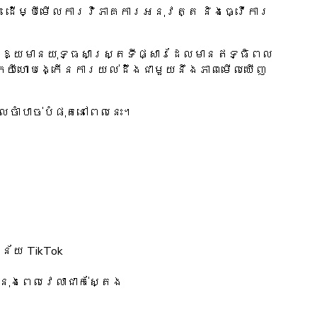
 ដើម្បីមើលការវិភាគការអនុវត្ត និងធ្វើការ
ើម្បីឱ្យមានយុទ្ធសាស្ត្រទីផ្សារដែលមានឥទ្ធិពល
ម៉ាកយីហោបង្កើនការយល់ដឹងជាមួយនឹងភាពមើលឃើញ
ចាំបាច់បំផុតនៅពេលនេះ។
័យ TikTok
នុងពេលវេលាជាក់ស្តែង