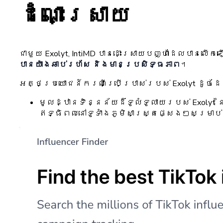
ដំណោះស្រាយ
ជាមួយ Exolyt, IntiMD បានដោះស្រាយបញ្ហាដែលបានលើក
បានយ៉ាងឆាប់រហ័ស និងមានប្រសិទ្ធភាព
។
អត្ថប្រយោជន៍ករណីប្រើប្រាស់របស់ Exolyt ដូចដែ
មូលដ្ឋានទិន្នន័យដ៏ទូលំទូលាយរបស់ Exoly
ឥទ្ធិពលនៅទូទាំងភូមិសាស្ត្រផ្សេងៗសម្រាប់ 