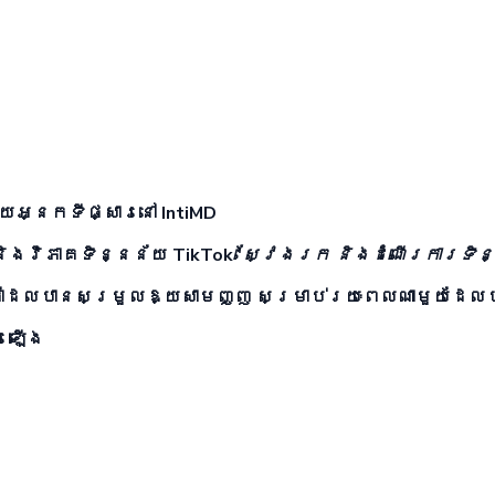
ោយអ្នកទីផ្សារនៅ IntiMD
និងវិភាគទិន្នន័យ TikTok
'ស្វែងរក និងដំណើរការទិន្
ាដែលបានសម្រួលឱ្យសាមញ្ញ សម្រាប់រយៈពេលណាមួយដែល
ើរឡើង