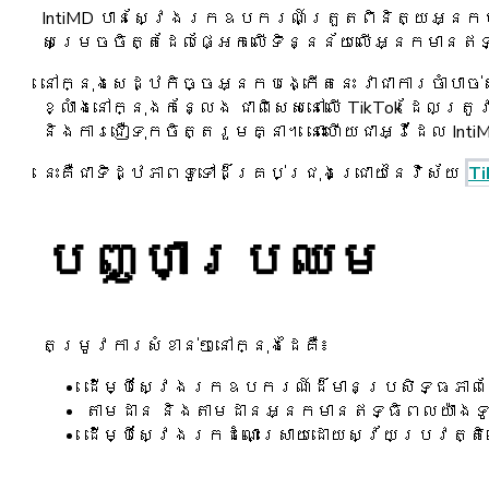
IntiMD បានស្វែងរកឧបករណ៍ត្រួតពិនិត្យអ្នកបង
សម្រេចចិត្តដែលផ្អែកលើទិន្នន័យលើអ្នកមានឥទ្
នៅក្នុងសេដ្ឋកិច្ចអ្នកបង្កើតនេះ វាជាការចាំបាច
ខ្លាំងនៅក្នុងកន្លែង ជាពិសេសនៅលើ TikTok ដែលត
និងការជឿទុកចិត្តរួមគ្នា។ នោះហើយជាអ្វីដែល I
នេះគឺជាទិដ្ឋភាពទូទៅដ៏គ្រប់ជ្រុងជ្រោយនៃវិស័យ
Ti
បញ្ហាប្រឈម
តម្រូវការសំខាន់ៗនៅក្នុងដៃគឺ៖
ដើម្បីស្វែងរកឧបករណ៍ដ៏មានប្រសិទ្ធភាពដែ
តាមដាន និងតាមដានអ្នកមានឥទ្ធិពលយ៉ាងទូ
ដើម្បីស្វែងរកដំណោះស្រាយដោយស្វ័យប្រវត្ត