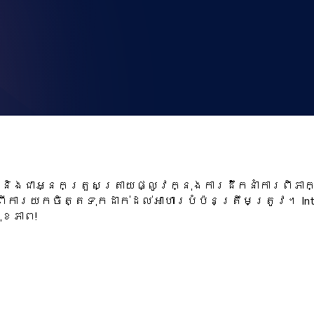
ី និងជាអ្នកត្រួសត្រាយផ្លូវក្នុងការដឹកនាំការពិភាក
ីការយកចិត្តទុកដាក់ដល់អាហារបំប៉នត្រឹមត្រូវ។ Int
ុខភាព!