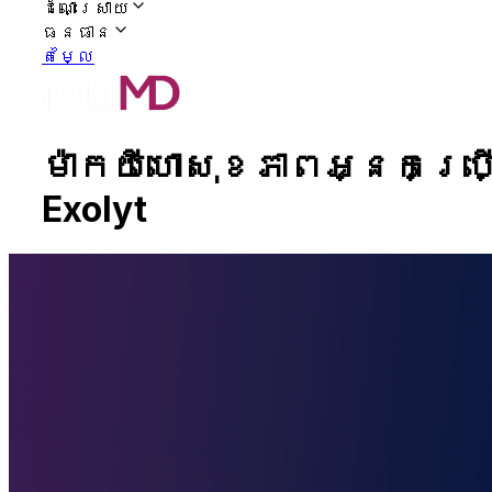
ដំណោះស្រាយ
ធនធាន
តម្លៃ
ម៉ាកយីហោសុខភាពអ្នកប្រើ
Exolyt