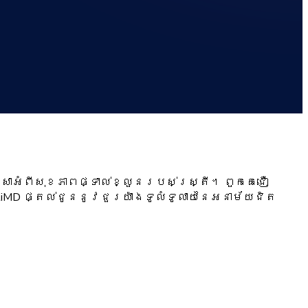
្សាអំពីសុខភាពផ្ទាល់ខ្លួនរបស់ស្ត្រី។ ពួកគេជឿ
iMD ផ្តល់ជូននូវជួរយ៉ាងទូលំទូលាយនៃអនាម័យជិត