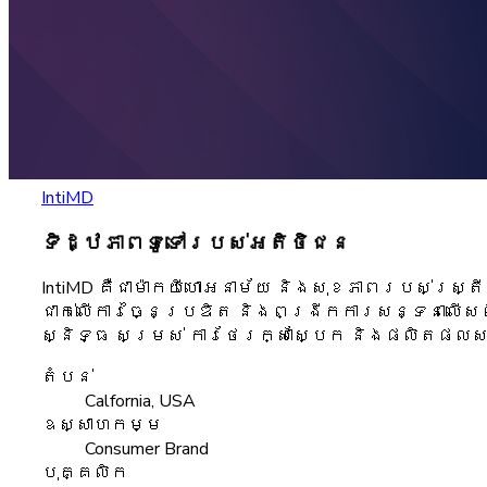
IntiMD
ទិដ្ឋភាពទូទៅរបស់អតិថិជន
IntiMD គឺជាម៉ាកយីហោអនាម័យ និងសុខភាពរបស់ស្ត្រ
ជាក់លើការច្នៃប្រឌិត និងពង្រីកការសន្ទនាលើសព
ស្និទ្ធ សម្រស់ ការថែរក្សាស្បែក និងផលិតផលស
តំបន់
Calfornia, USA
ឧស្សាហកម្ម
Consumer Brand
បុគ្គលិក