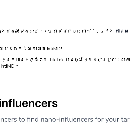
ឡើងខាងលើទាំងនេះបានរួចរាល់ ជាពិសេសពាក់ព័ន្ធនឹង
ការសន
លបានចែករំលែកដោយ IntiMD៖
t នៃអ្នកមានឥទ្ធិពល TikTok បានធ្វើឱ្យងាយស្រួលដល
IntiMD ។