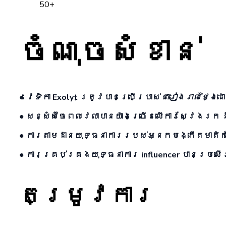
50+
ចំណុចសំខាន់
● វេទិកា Exolyt ត្រូវបានប្រើប្រាស់
ជា​រៀងរាល់ថ្ងៃ
ដ
● សន្សំសំចៃពេលវេលាបានយ៉ាងច្រើនលើការស្វែងរក 
● ការតាមដានយុទ្ធនាការរបស់អ្នកបង្កើតមាតិក
● ការគ្រប់គ្រងយុទ្ធនាការ influencer បានប្រស
តម្រូវការ