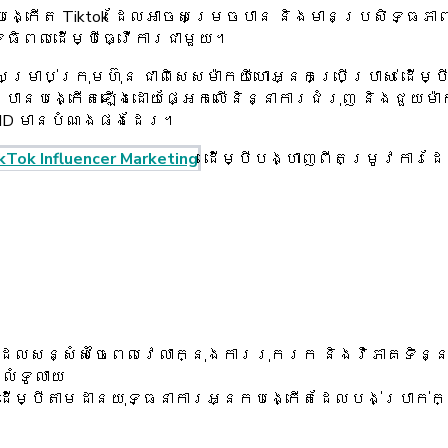
្កើត Tiktok ដែលអាចសម្រេចបាន និងមានប្រសិទ្ធភាព
ធិពលដើម្បីធ្វើការជាមួយ។
់សម្រាប់ក្រុមហ៊ុន ជាពិសេសម៉ាកយីហោអ្នកប្រើប្រាស់ ដ
្រូវបានបង្កើតឡើងដោយផ្អែកលើនិន្នាការជំរុញ និងជួយ
ntiMD មានបំណងផងដែរ។
kTok Influencer Marketing
ដើម្បីបង្ហាញពីតម្រូវការដែល
លសន្សំសំចៃពេលវេលាក្នុងការរុករក និងវិភាគទិន្នន
លំទូលាយ
ិដើម្បីតាមដានយុទ្ធនាការអ្នកបង្កើតដែលបង់ប្រាក់ក្