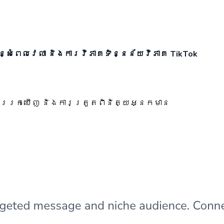
្សំពេលវេលា និងការវិភាគទិន្នន័យវិភាគ TikTok
់ការរកឃើញ និងការត្រួតពិនិត្យអ្នកមាន