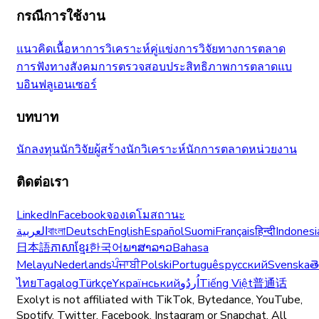
กรณีการใช้งาน
แนวคิดเนื้อหา
การวิเคราะห์คู่แข่ง
การวิจัยทางการตลาด
การฟังทางสังคม
การตรวจสอบประสิทธิภาพ
การตลาดแบ
บอินฟลูเอนเซอร์
บทบาท
นักลงทุน
นักวิจัย
ผู้สร้าง
นักวิเคราะห์
นักการตลาด
หน่วยงาน
ติดต่อเรา
LinkedIn
Facebook
จองเดโม
สถานะ
العربية
বাংলা
Deutsch
English
Español
Suomi
Français
हिन्दी
Indonesi
日本語
ភាសាខ្មែរ
한국어
ພາສາລາວ
Bahasa
Melayu
Nederlands
ਪੰਜਾਬੀ
Polski
Português
русский
Svenska
త
ไทย
Tagalog
Türkçe
Yкраїнський
اُردُو
Tiếng Việt
普通话
Exolyt is not affiliated with TikTok, Bytedance, YouTube,
Spotify, Twitter, Facebook, Instagram or Snapchat. All