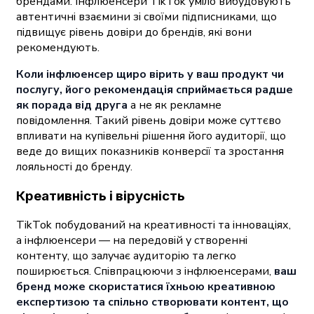
брендами. Інфлюенсери TikTok уміло вибудовують
автентичні взаємини зі своїми підписниками, що
підвищує рівень довіри до брендів, які вони
рекомендують.
Коли інфлюенсер щиро вірить у ваш продукт чи
послугу, його рекомендація сприймається радше
як порада від друга
а не як рекламне
повідомлення. Такий рівень довіри може суттєво
впливати на купівельні рішення його аудиторії, що
веде до вищих показників конверсії та зростання
лояльності до бренду.
Креативність і вірусність
TikTok побудований на креативності та інноваціях,
а інфлюенсери — на передовій у створенні
контенту, що залучає аудиторію та легко
поширюється. Співпрацюючи з інфлюенсерами,
ваш
бренд може скористатися їхньою креативною
експертизою та спільно створювати контент, що