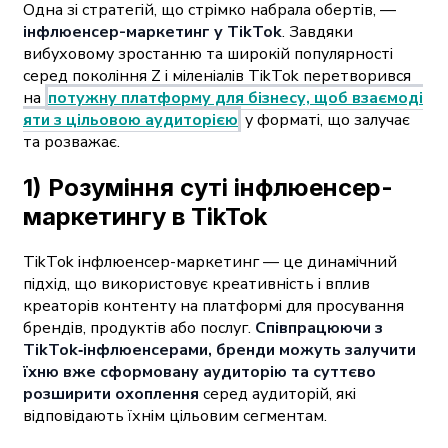
Одна зі стратегій, що стрімко набрала обертів, —
інфлюенсер-маркетинг у TikTok
. Завдяки
вибуховому зростанню та широкій популярності
серед покоління Z і міленіалів TikTok перетворився
на
потужну платформу для бізнесу, щоб взаємоді
яти з цільовою аудиторією
у форматі, що залучає
та розважає.
1) Розуміння суті інфлюенсер-
маркетингу в TikTok
TikTok інфлюенсер-маркетинг — це динамічний
підхід, що використовує креативність і вплив
креаторів контенту на платформі для просування
брендів, продуктів або послуг.
Співпрацюючи з
TikTok‑інфлюенсерами, бренди можуть залучити
їхню вже сформовану аудиторію та суттєво
розширити охоплення
серед аудиторій, які
відповідають їхнім цільовим сегментам.