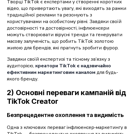
Творці TikTok є експертами у створенні коротких
відео, що привертають увагу, які виходять за рамки
традиційної реклами та резонують з
користувачами на особистому рівні. Завдяки своїй
достовірності та достовірності, інфлюенсери
можуть створювати вірусні тренди та генерувати
масову залученість, що робить TikTok золотою
жилою для брендів, які прагнуть зробити фурор.
Завдяки своїй експертизі та тісному зв’язку з
аудиторією,
креатори TikTok є надзвичайно
ефективним маркетинговим каналом
для будь-
якого бренду.
2) Основні переваги кампаній від
TikTok Creator
Безпрецедентне охоплення та видимість
Одна з ключових переваг інфлюенсер‑маркетингу в
TikTok — безпрецедентне охоплення та видимість