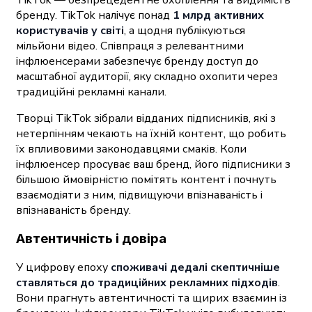
бренду. TikTok налічує понад
1 млрд активних
користувачів у світі
, а щодня публікуються
мільйони відео. Співпраця з релевантними
інфлюенсерами забезпечує бренду доступ до
масштабної аудиторії, яку складно охопити через
традиційні рекламні канали.
Творці TikTok зібрали відданих підписників, які з
нетерпінням чекають на їхній контент, що робить
їх впливовими законодавцями смаків. Коли
інфлюенсер просуває ваш бренд, його підписники з
більшою ймовірністю помітять контент і почнуть
взаємодіяти з ним, підвищуючи впізнаваність і
впізнаваність бренду.
Автентичність і довіра
У цифрову епоху
споживачі дедалі скептичніше
ставляться до традиційних рекламних підходів
.
Вони прагнуть автентичності та щирих взаємин із