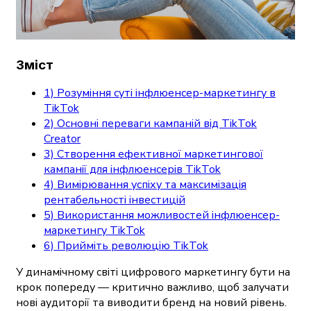
Зміст
1) Розуміння суті інфлюенсер-маркетингу в
TikTok
2) Основні переваги кампаній від TikTok
Creator
3) Створення ефективної маркетингової
кампанії для інфлюенсерів TikTok
4) Вимірювання успіху та максимізація
рентабельності інвестицій
5) Використання можливостей інфлюенсер-
маркетингу TikTok
6) Прийміть революцію TikTok
У динамічному світі цифрового маркетингу бути на
крок попереду — критично важливо, щоб залучати
нові аудиторії та виводити бренд на новий рівень.