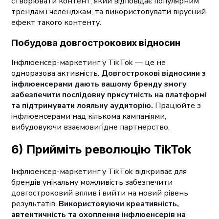
створювати контент, який відповідає популярним
трендам і челенджам, та використовувати вірусний
ефект такого контенту.
Побудова довгострокових відносин
Інфлюенсер-маркетинг у TikTok — це не
одноразова активність.
Довгострокові відносини з
інфлюенсерами дають вашому бренду змогу
забезпечити послідовну присутність на платформі
та підтримувати лояльну аудиторію.
Працюйте з
інфлюенсерами над кількома кампаніями,
вибудовуючи взаємовигідне партнерство.
6) Прийміть революцію TikTok
Інфлюенсер-маркетинг у TikTok відкриває для
брендів унікальну можливість забезпечити
довгостроковий вплив і вийти на новий рівень
результатів.
Використовуючи креативність,
автентичність та охоплення інфлюенсерів на