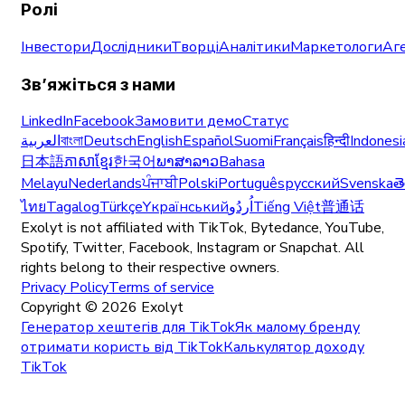
Ролі
Інвестори
Дослідники
Творці
Аналітики
Маркетологи
Аге
Зв’яжіться з нами
LinkedIn
Facebook
Замовити демо
Статус
العربية
বাংলা
Deutsch
English
Español
Suomi
Français
हिन्दी
Indonesi
日本語
ភាសាខ្មែរ
한국어
ພາສາລາວ
Bahasa
Melayu
Nederlands
ਪੰਜਾਬੀ
Polski
Português
русский
Svenska
త
ไทย
Tagalog
Türkçe
Yкраїнський
اُردُو
Tiếng Việt
普通话
Exolyt is not affiliated with TikTok, Bytedance, YouTube,
Spotify, Twitter, Facebook, Instagram or Snapchat. All
rights belong to their respective owners.
Privacy Policy
Terms of service
Copyright ©
2026
Exolyt
Генератор хештегів для TikTok
Як малому бренду
отримати користь від TikTok
Калькулятор доходу
TikTok