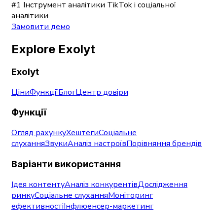
#1 Інструмент аналітики TikTok і соціальної
аналітики
Замовити демо
Explore Exolyt
Exolyt
Ціни
Функції
Блог
Центр довіри
Функції
Огляд рахунку
Хештеги
Соціальне
слухання
Звуки
Аналіз настроїв
Порівняння брендів
Варіанти використання
Ідея контенту
Аналіз конкурентів
Дослідження
ринку
Соціальне слухання
Моніторинг
ефективності
Інфлюенсер-маркетинг