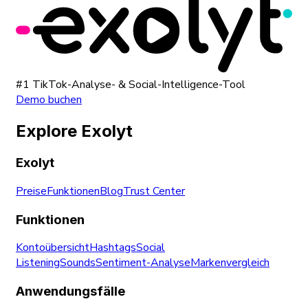
#1 TikTok-Analyse- & Social-Intelligence-Tool
Demo buchen
Explore Exolyt
Exolyt
Preise
Funktionen
Blog
Trust Center
Funktionen
Kontoübersicht
Hashtags
Social
Listening
Sounds
Sentiment-Analyse
Markenvergleich
Anwendungsfälle