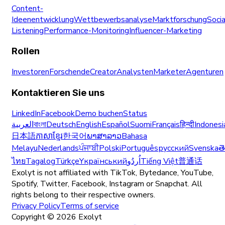
Content-
Ideenentwicklung
Wettbewerbsanalyse
Marktforschung
Socia
Listening
Performance-Monitoring
Influencer-Marketing
Rollen
Investoren
Forschende
Creator
Analysten
Marketer
Agenturen
Kontaktieren Sie uns
LinkedIn
Facebook
Demo buchen
Status
العربية
বাংলা
Deutsch
English
Español
Suomi
Français
हिन्दी
Indonesi
日本語
ភាសាខ្មែរ
한국어
ພາສາລາວ
Bahasa
Melayu
Nederlands
ਪੰਜਾਬੀ
Polski
Português
русский
Svenska
త
ไทย
Tagalog
Türkçe
Yкраїнський
اُردُو
Tiếng Việt
普通话
Exolyt is not affiliated with TikTok, Bytedance, YouTube,
Spotify, Twitter, Facebook, Instagram or Snapchat. All
rights belong to their respective owners.
Privacy Policy
Terms of service
Copyright ©
2026
Exolyt