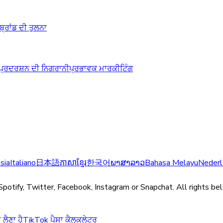
ਬ੍ਰਾਂਡ ਦੀ ਤੁਲਨਾ
ਪ੍ਰਦਰਸ਼ਨ ਦੀ ਨਿਗਰਾਨੀ
ਪ੍ਰਭਾਵਕ ਮਾਰਕੀਟਿੰਗ
sia
Italiano
日本語
ភាសាខ្មែរ
한국어
ພາສາລາວ
Bahasa Melayu
Nederl
Spotify, Twitter, Facebook, Instagram or Snapchat. All rights be
 ਲੈਣਾ ਹੈ
TikTok ਪੈਸਾ ਕੈਲਕੁਲੇਟਰ