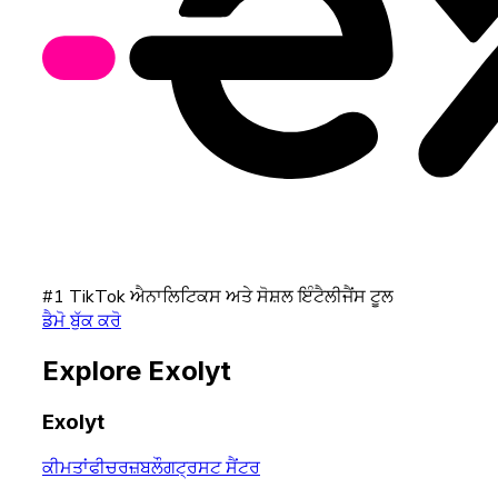
#1 TikTok ਐਨਾਲਿਟਿਕਸ ਅਤੇ ਸੋਸ਼ਲ ਇੰਟੈਲੀਜੈਂਸ ਟੂਲ
ਡੈਮੋ ਬੁੱਕ ਕਰੋ
Explore Exolyt
Exolyt
ਕੀਮਤਾਂ
ਫੀਚਰਜ਼
ਬਲੌਗ
ਟ੍ਰਸਟ ਸੈਂਟਰ