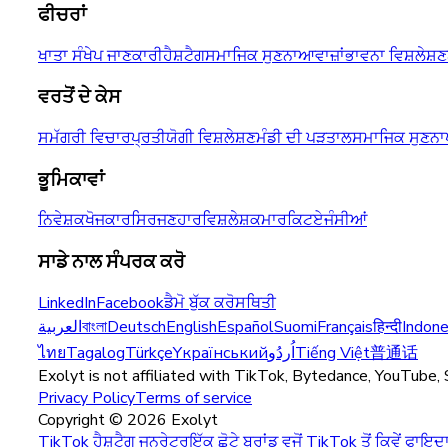
ਫੀਚਰਾਂ
ਖਾਤਾ ਸੰਖੇਪ ਜਾਣਕਾਰੀ
ਹੈਸ਼ਟੈਗ
ਸਮਾਜਿਕ ਸੁਣਨਾ
ਆਵਾਜ਼ਾਂ
ਭਾਵਨਾ ਵਿਸ਼ਲੇਸ਼ਣ
ਵਰਤੋਂ ਦੇ ਕੇਸ
ਸਮੱਗਰੀ ਵਿਚਾਰ
ਪ੍ਰਤੀਯੋਗੀ ਵਿਸ਼ਲੇਸ਼ਣ
ਮੰਡੀ ਦੀ ਪੜਤਾਲ
ਸਮਾਜਿਕ ਸੁਣਨਾ
ਭੂਮਿਕਾਵਾਂ
ਨਿਵੇਸ਼ਕ
ਖੋਜਕਾਰ
ਸਿਰਜਣਹਾਰ
ਵਿਸ਼ਲੇਸ਼ਕ
ਮਾਰਕਿਟ
ਏਜੰਸੀਆਂ
ਸਾਡੇ ਨਾਲ ਸੰਪਰਕ ਕਰੋ
LinkedIn
Facebook
ਡੈਮੋ ਬੁੱਕ ਕਰੋ
ਸਥਿਤੀ
العربية
বাংলা
Deutsch
English
Español
Suomi
Français
हिन्दी
Indone
ไทย
Tagalog
Türkçe
Yкраїнський
اُردُو
Tiếng Việt
普通话
Exolyt is not affiliated with TikTok, Bytedance, YouTube, 
Privacy Policy
Terms of service
Copyright ©
2026
Exolyt
TikTok ਹੈਸ਼ਟੈਗ ਜਨਰੇਟਰ
ਇੱਕ ਛੋਟੇ ਬ੍ਰਾਂਡ ਵਜੋਂ TikTok ਤੋਂ ਕਿਵੇਂ ਫਾਇਦਾ