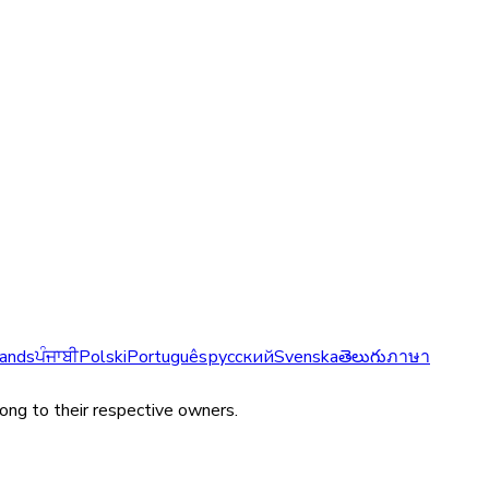
ands
ਪੰਜਾਬੀ
Polski
Português
русский
Svenska
తెలుగు
ภาษา
long to their respective owners.