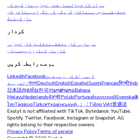
مواد کا خیال
مسابقتی تجزیہ
مارکیٹ کی
تحقیق
سماجی سننا
کارکردگی کی نگرانی
متاثر کن
مارکیٹنگ
کردار
سرمایہ کار
محققین
تخلیق کار
تجزیہ
کار
مارکیٹرز
ایجنسیاں
ہم سے رابطہ کریں
ڈیمو بُک کریں
حیثیت
Facebook
LinkedIn
Ind
हिन्दी
Français
Suomi
Español
English
Deutsch
বাংলা
العربية
日本語
ភាសាខ្មែរ
한국어
ພາສາລາວ
Bahasa
Melayu
Nederlands
ਪੰਜਾਬੀ
Polski
Português
русский
Svenska
త
普通话
Tiếng Việt
اُردُو
Yкраїнський
Türkçe
Tagalog
ไทย
Exolyt is not affiliated with TikTok, Bytedance, YouTube,
Spotify, Twitter, Facebook, Instagram or Snapchat. All
rights belong to their respective owners.
Privacy Policy
Terms of service