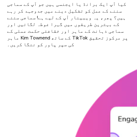
کیا آپ ایک برانڈ یا ایجنسی ہیں جو آپ کے سماجی
سننے کے عمل کو تشکیل دینے میں جدوجہد کر رہے
ہیں؟ پھر، یہ ویبینار آپ کے لیے ہے! سماجی سننے
کے بہترین طریقوں میں گہرا غوطہ لگائیں اور
سماجی ذہانت کے ماہر اور ثقافتی حکمت عملی کے
ماہر Kim Townend کے ساتھ TikTok پر مرکوز تحقیق
کی سپر پاور کو ننگا کریں۔