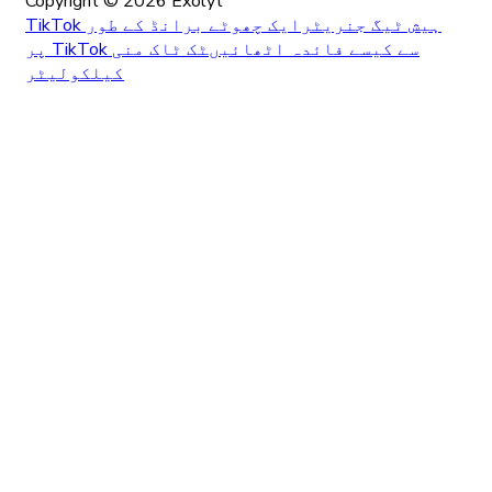
Copyright ©
2026
Exolyt
TikTok ہیش ٹیگ جنریٹر
ایک چھوٹے برانڈ کے طور
پر TikTok سے کیسے فائدہ اٹھائیں
ٹک ٹاک منی
کیلکولیٹر