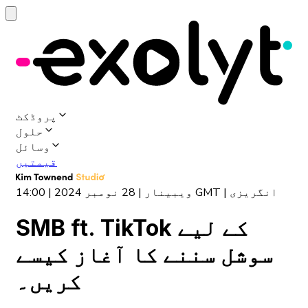
پروڈکٹ
حلول
وسائل
قیمتیں
ویبینار | 28 نومبر 2024 | 14:00 GMT | انگریزی
SMB ft. TikTok کے لیے
سوشل سننے کا آغاز کیسے
کریں۔