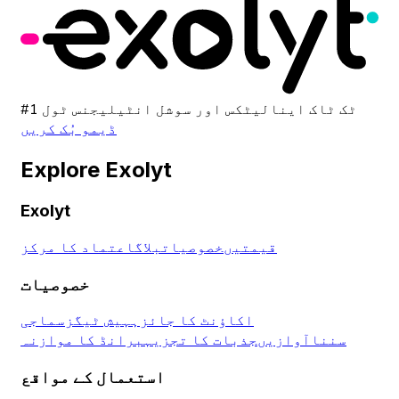
#1 ٹک ٹاک اینالیٹکس اور سوشل انٹیلیجنس ٹول
ڈیمو بُک کریں
Explore Exolyt
Exolyt
قیمتیں
خصوصیات
بلاگ
اعتماد کا مرکز
خصوصیات
اکاؤنٹ کا جائزہ
ہیش ٹیگز
سماجی
سننا
آوازیں
جذبات کا تجزیہ
برانڈ کا موازنہ
استعمال کے مواقع