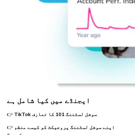
ایجنڈے میں کیا شامل ہے
TikTok سوشل لسٹننگ 101 کا تعارف
👉
اپنے سوشل لسٹننگ پروجیکٹ کو کیسے منظم
👉