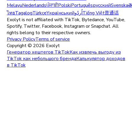
Melayu
Nederlands
ਪੰਜਾਬੀ
Polski
Português
русский
Svenska
త
ไทย
Tagalog
Türkçe
Yкраїнський
اُردُو
Tiếng Việt
普通话
Exolyt is not affiliated with TikTok, Bytedance, YouTube,
Spotify, Twitter, Facebook, Instagram or Snapchat. All
rights belong to their respective owners.
Privacy Policy
Terms of service
Copyright ©
2026
Exolyt
Генератор хештегов TikTok
Как извлечь выгоду из
TikTok как небольшого бренда
Калькулятор доходов
в TikTok