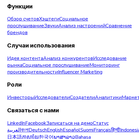
Функции
Обзор счетов
Хэштеги
Социальное
прослушивание
Звуки
Анализ настроений
Сравнение
брендов
Случаи использования
Идея контента
Анализ конкурентов
Исследование
рынка
Социальное прослушивание
Мониторинг
производительности
Influencer Marketing
Роли
Инвесторы
Исследователи
Создатели
Аналитики
Маркет
Связаться с нами
LinkedIn
Facebook
Записаться на демо
Статус
العربية
বাংলা
Deutsch
English
Español
Suomi
Français
हिन्दी
Indonesi
日本語
ភាសាខ្មែរ
한국어
ພາສາລາວ
Bahasa