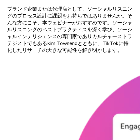
ブランド
企業または
代理店として、
ソーシャルリスニン
グの
プロセス
設計に
課題をお
持ちではありませんか。
そ
んな
方にこそ、
本
ウェビナーがおすすめです。
ソーシャ
ルリスニングの
ベストプラクティスを
深く
学び、
ソーシ
ャルインテリジェンスの
専門家であり
カルチャーストラ
テジストでもある
Kim
Townendとともに、
TikTokに
特
化した
リサーチの
大きな
可能性を
解き
明かします。