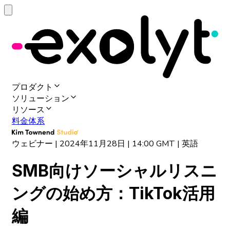
プロダクト
ソリューション
リソース
料金体系
ウェビナー | 2024年11月28日 | 14:00 GMT | 英語
SMB
向け
ソーシャルリスニ
ングの
始め
方
：
TikTok
活用
編