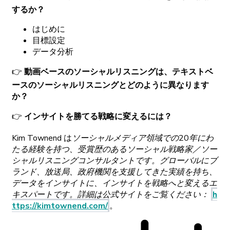
するか？
はじめに
目標設定
データ
分析
👉
動画
ベースの
ソーシャルリスニングは、
テキストベ
ースの
ソーシャルリスニングと
どの
ように
異なります
か？
👉
インサイトを
勝てる
戦略に
変えるには？
Kim
Townend
は
ソーシャルメディア
領域での
20
年にわ
たる
経験を
持つ、
受賞歴の
ある
ソーシャル
戦略家
／
ソー
シャルリスニングコンサルタントです。
グローバルに
ブ
ランド、
放送局、
政府機関を
支援してきた
実績を
持ち、
データを
インサイトに、
インサイトを
戦略へと
変える
エ
キスパートです。
詳細は
公式
サイトをご
覧ください
：
h
ttps
://
kimtownend.com
/
。