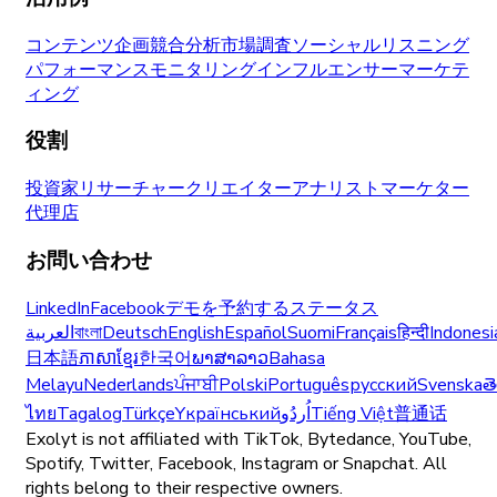
コンテンツ企画
競合分析
市場調査
ソーシャルリスニング
パフォーマンスモニタリング
インフルエンサーマーケテ
ィング
役割
投資家
リサーチャー
クリエイター
アナリスト
マーケター
代理店
お問い合わせ
LinkedIn
Facebook
デモを予約する
ステータス
العربية
বাংলা
Deutsch
English
Español
Suomi
Français
हिन्दी
Indonesi
日本語
ភាសាខ្មែរ
한국어
ພາສາລາວ
Bahasa
Melayu
Nederlands
ਪੰਜਾਬੀ
Polski
Português
русский
Svenska
త
ไทย
Tagalog
Türkçe
Yкраїнський
اُردُو
Tiếng Việt
普通话
Exolyt is not affiliated with TikTok, Bytedance, YouTube,
Spotify, Twitter, Facebook, Instagram or Snapchat. All
rights belong to their respective owners.