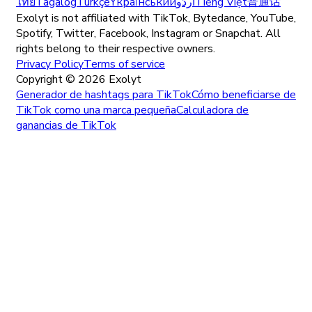
ไทย
Tagalog
Türkçe
Yкраїнський
اُردُو
Tiếng Việt
普通话
Exolyt is not affiliated with TikTok, Bytedance, YouTube,
Spotify, Twitter, Facebook, Instagram or Snapchat. All
rights belong to their respective owners.
Privacy Policy
Terms of service
Copyright ©
2026
Exolyt
Generador de hashtags para TikTok
Cómo beneficiarse de
TikTok como una marca pequeña
Calculadora de
ganancias de TikTok