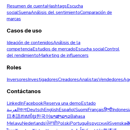
Resumen de cuenta
Hashtags
Escucha
social
Suena
Análisis del sentimiento
Comparación de
marcas
Casos de uso
Ideación de contenidos
Análisis de la
competencia
Estudios de mercado
Escucha social
Control
del rendimiento
Marketing de influencers
Roles
Inversores
Investigadores
Creadores
Analistas
Vendedores
Age
Contáctanos
LinkedIn
Facebook
Reserva una demo
Estado
العربية
বাংলা
Deutsch
English
Español
Suomi
Français
हिन्दी
Indonesi
日本語
ភាសាខ្មែរ
한국어
ພາສາລາວ
Bahasa
Melayu
Nederlands
ਪੰਜਾਬੀ
Polski
Português
русский
Svenska
త