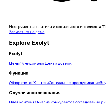
Инструмент аналитики и социального интеллекта T
Записаться на демо
Explore Exolyt
Exolyt
Цены
Функции
Блог
Центр доверия
Функции
Обзор счетов
Хэштеги
Социальное прослушивание
Зв
Случаи использования
Идея контента
Анализ конкурентов
Исследование р