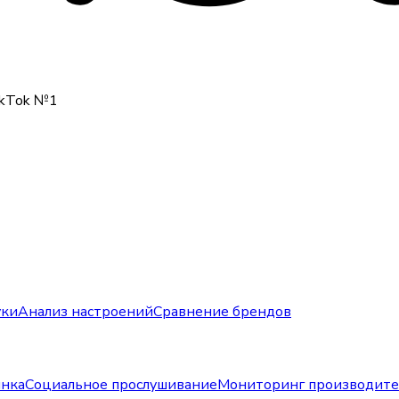
ikTok №1
уки
Анализ настроений
Сравнение брендов
ынка
Социальное прослушивание
Мониторинг производите