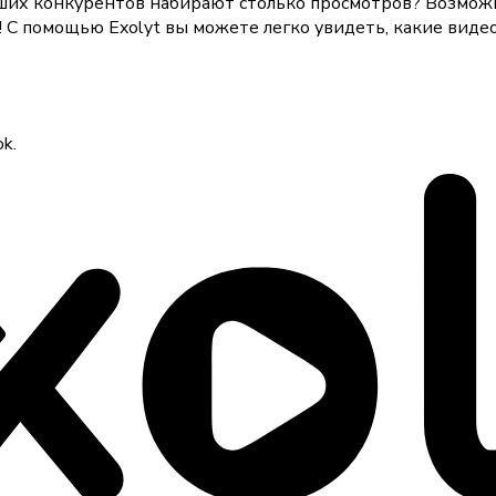
ших конкурентов набирают столько просмотров? Возможн
 С помощью Exolyt вы можете легко увидеть, какие виде
k.