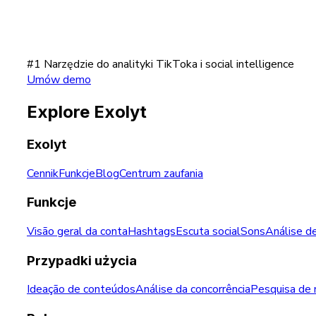
#1 Narzędzie do analityki TikToka i social intelligence
Umów demo
Explore Exolyt
Exolyt
Cennik
Funkcje
Blog
Centrum zaufania
Funkcje
Visão geral da conta
Hashtags
Escuta social
Sons
Análise d
Przypadki użycia
Ideação de conteúdos
Análise da concorrência
Pesquisa de