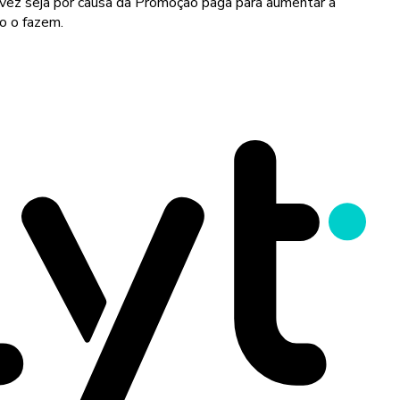
vez seja por causa da Promoção paga para aumentar a
o o fazem.