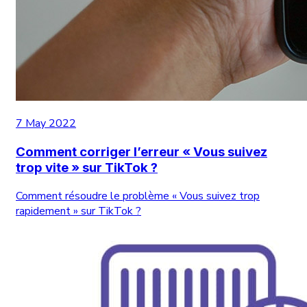
7 May 2022
Comment corriger l’erreur « Vous suivez
trop vite » sur TikTok ?
Comment résoudre le problème « Vous suivez trop
rapidement » sur TikTok ?